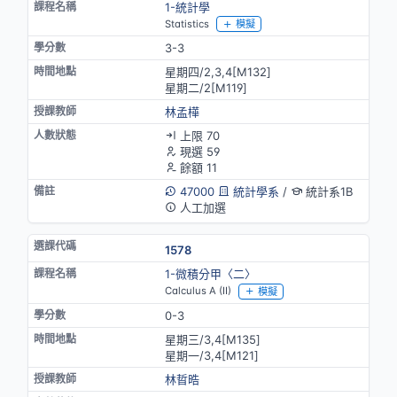
1-統計學
Statistics
模擬
3-3
星期四/2,3,4[M132]
星期二/2[M119]
林孟樺
上限 70
現選 59
餘額 11
47000
統計學系
/
統計系1B
人工加選
1578
1-微積分甲〈二〉
Calculus A (II)
模擬
0-3
星期三/3,4[M135]
星期一/3,4[M121]
林晢晧