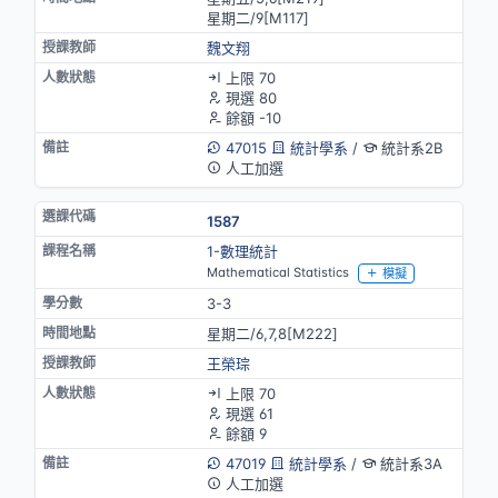
星期二/9[M117]
魏文翔
上限 70
現選 80
餘額 -10
47015
統計學系
/
統計系2B
人工加選
1587
1-數理統計
Mathematical Statistics
模擬
3-3
星期二/6,7,8[M222]
王榮琮
上限 70
現選 61
餘額 9
47019
統計學系
/
統計系3A
人工加選