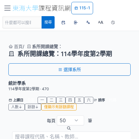
115-1
A
搜尋
A
首頁
系所開課總覽：
系所開課總覽：114學年度第2學期
選擇系所
統計學系
114學年度第2學期 · 470
全部
一
二
三
四
五
六
代碼
上課日
排序
人數↓
餘額↓
僅顯示有餘額課程
每頁
筆