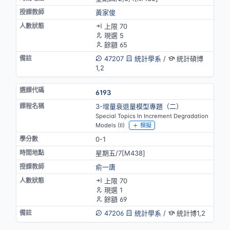
黃家俊
上限 70
現選 5
餘額 65
47207
統計學系
/
統計碩博
1,2
6193
3-增量衰退量模型專題（二）
Special Topics In Increment Degradation
Models (II)
模擬
0-1
星期五/7[M438]
俞一唐
上限 70
現選 1
餘額 69
47206
統計學系
/
統計博1,2