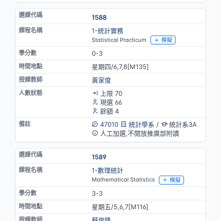
1588
1-統計實務
Statistical Practicum
模擬
0-3
星期四/6,7,8[M135]
黃家俊
上限 70
現選 66
餘額 4
47010
統計學系
/
統計系3A
人工加選,不開放推廣部附讀
1589
1-數理統計
Mathematical Statistics
模擬
3-3
星期五/5,6,7[M116]
蘇俊隆