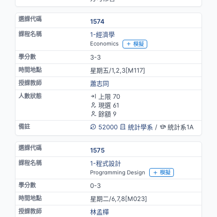
1574
1-經濟學
Economics
模擬
3-3
星期五/1,2,3[M117]
蕭志同
上限 70
現選 61
餘額 9
52000
統計學系
/
統計系1A
1575
1-程式設計
Programming Design
模擬
0-3
星期二/6,7,8[M023]
林孟樺