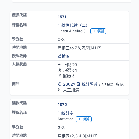
1571
1-線性代數（二）
Linear Algebra (II)
模擬
0-3
星期三/6,7,8,四/7[M117]
黃愉閔
上限 70
現選 64
餘額 6
28029
統計學系
/
統計系1A
人工加選
1572
1-統計學
Statistics
模擬
3-3
星期四/2,3,4,8[M117]