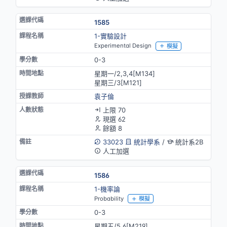
1585
1-實驗設計
Experimental Design
模擬
0-3
星期一/2,3,4[M134]
星期三/3[M121]
袁子倫
上限 70
現選 62
餘額 8
33023
統計學系
/
統計系2B
人工加選
1586
1-機率論
Probability
模擬
0-3
星期五/5,6[M219]