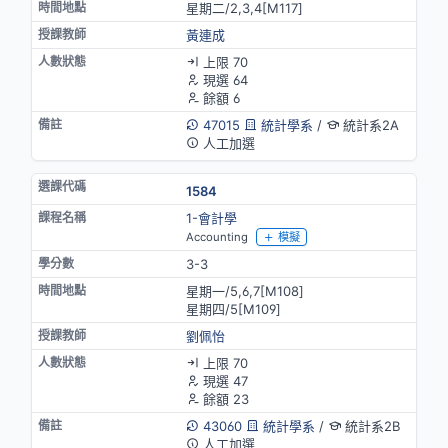
星期二/2,3,4[M117]
黃連成
上限 70
現選 64
餘額 6
47015
統計學系
/
統計系2A
人工加選
1584
1-會計學
Accounting
模擬
3-3
星期一/5,6,7[M108]
星期四/5[M109]
劉佩怡
上限 70
現選 47
餘額 23
43060
統計學系
/
統計系2B
人工加選