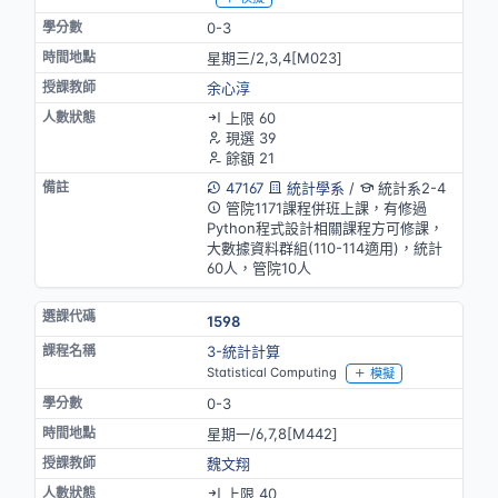
0-3
星期三/2,3,4[M023]
余心淳
上限 60
現選 39
餘額 21
47167
統計學系
/
統計系2-4
管院1171課程併班上課，有修過
Python程式設計相關課程方可修課，
大數據資料群組(110-114適用)，統計
60人，管院10人
1598
3-統計計算
Statistical Computing
模擬
0-3
星期一/6,7,8[M442]
魏文翔
上限 40