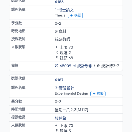
6186
1-博士論文
Thesis
模擬
0-2
無資料
統研教師
上限 70
現選 2
餘額 68
68009
統計學系
/
統計博3-7
6187
3-實驗設計
Experimental Design
模擬
0-3
星期一/1,2,3[M117]
沈葆聖
上限 70
現選 5