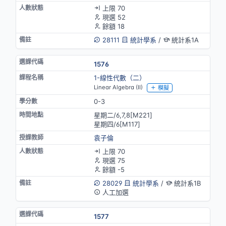
上限 70
現選 52
餘額 18
28111
統計學系
/
統計系1A
1576
1-線性代數（二）
Linear Algebra (II)
模擬
0-3
星期二/6,7,8[M221]
星期四/6[M117]
袁子倫
上限 70
現選 75
餘額 -5
28029
統計學系
/
統計系1B
人工加選
1577