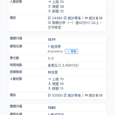
上限 70
現選 38
餘額 32
24385
統計學系
/
統計系1B
微積分甲（一）達60分(C-)以上，
方可修習
1579
1-經濟學
Economics
模擬
3-3
星期五/2,3,4[M132]
林佳慧
上限 70
現選 55
餘額 15
52000
統計學系
/
統計系1B
1580
1-程式設計