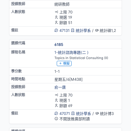
統研教師
上限 70
現選 19
餘額 51
47131
統計學系
/
統計碩1,2
6185
1-統計諮詢專題(二 )
Topics in Statistical Consulting (II)
模擬
1-1
星期五/6[M438]
俞一唐
上限 70
現選 1
餘額 69
47071
統計學系
/
統計博3
不開放推廣部附讀