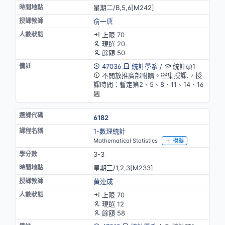
星期二/B,5,6[M242]
俞一唐
上限 70
現選 20
餘額 50
47036
統計學系
/
統計碩1
不開放推廣部附讀。密集授課.，授
課時間：暫定第2、5、8、11、14、16
週
6182
1-數理統計
Mathematical Statistics
模擬
3-3
星期三/1,2,3[M233]
黃連成
上限 70
現選 12
餘額 58