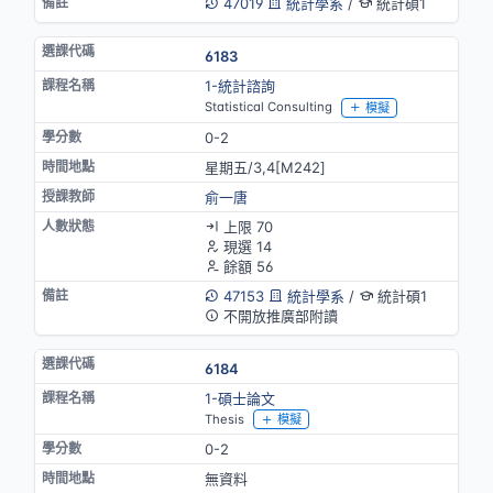
47019
統計學系
/
統計碩1
6183
1-統計諮詢
Statistical Consulting
模擬
0-2
星期五/3,4[M242]
俞一唐
上限 70
現選 14
餘額 56
47153
統計學系
/
統計碩1
不開放推廣部附讀
6184
1-碩士論文
Thesis
模擬
0-2
無資料