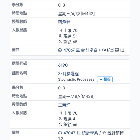
0-3
星期三/6,7,8[M442]
蔡承翰
上限 70
現選 5
餘額 65
47067
統計學系
/
統計碩1,2
6190
3-隨機過程
Stochastic Processes
模擬
0-3
星期一/7,8,9[M438]
王榮琮
上限 70
現選 4
餘額 66
47047
統計學系
/
統計碩博
1,2