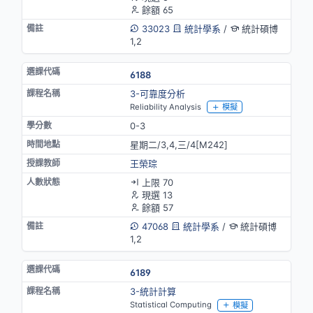
餘額 65
33023
統計學系
/
統計碩博
1,2
6188
3-可靠度分析
Reliability Analysis
模擬
0-3
星期二/3,4,三/4[M242]
王榮琮
上限 70
現選 13
餘額 57
47068
統計學系
/
統計碩博
1,2
6189
3-統計計算
Statistical Computing
模擬