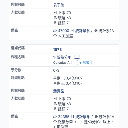
袁子倫
上限 70
現選 63
餘額 7
47000
統計學系
/
統計系1A
人工加選
1573
1-微積分甲〈二〉
Calculus A (II)
模擬
0-3
星期一/3,4[M109]
星期三/3,4[M107]
潘青岳
上限 70
現選 63
餘額 7
24385
統計學系
/
統計系1A
微積分甲（一）達60分(C-)以上，
方可修習