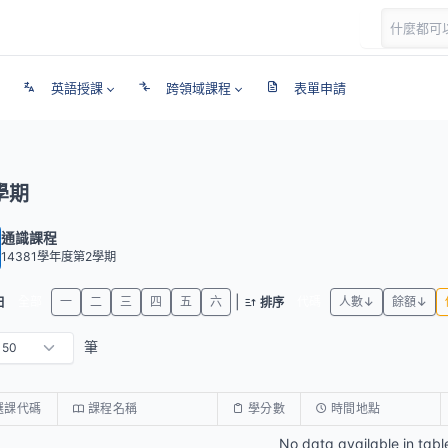
英語授課
跨領域課程
表單申請
學期
通識課程
14381學年度第2學期
|
全部
一
二
三
四
五
六
代碼
人數↓
餘額↓
日
排序
筆
選課代碼
課程名稱
學分數
時間地點
No data available in tabl