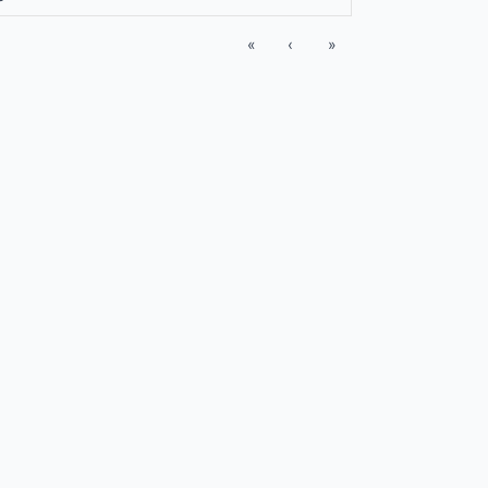
«
‹
»