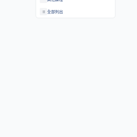
全部列出
關於課程資訊網
課程資訊網將作為學生查詢課程資訊與搭配之助教、大班教學
等相關資源之整合入口。