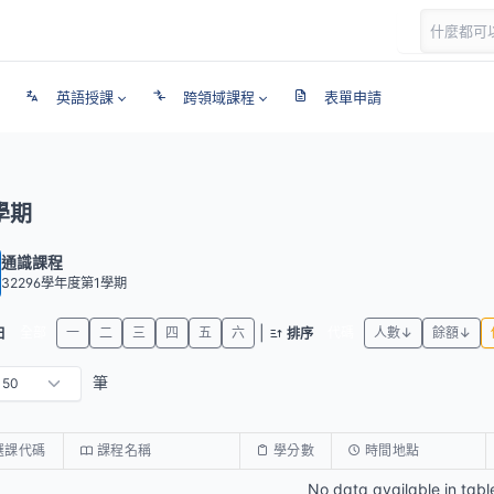
英語授課
跨領域課程
表單申請
學期
通識課程
32296學年度第1學期
|
全部
一
二
三
四
五
六
代碼
人數↓
餘額↓
日
排序
筆
選課代碼
課程名稱
學分數
時間地點
No data available in tabl