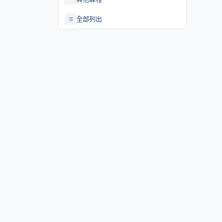
全部列出
關於課程資訊網
課程資訊網將作為學生查詢課程資訊與搭配之助教、大班教學
等相關資源之整合入口。