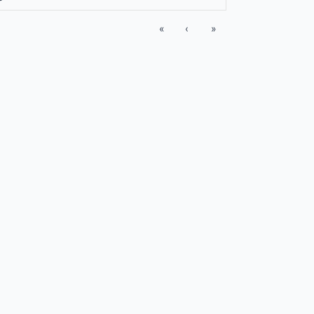
«
‹
»