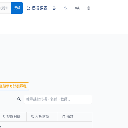
模擬課表
A
搜尋
A
僅顯示有餘額課程
授課教師
人數狀態
備註
e