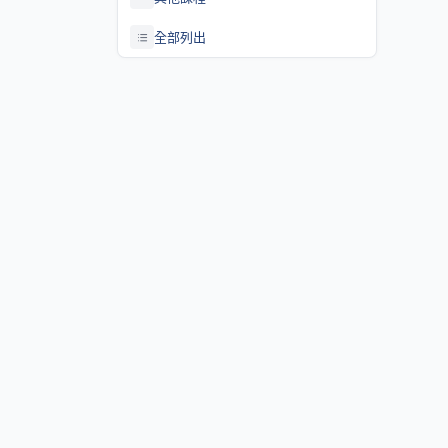
全部列出
關於課程資訊網
課程資訊網將作為學生查詢課程資訊與搭配之助教、大班教學
等相關資源之整合入口。