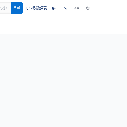
模擬課表
A
搜尋
A