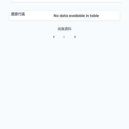
No data available in table
尚無資料
«
‹
»