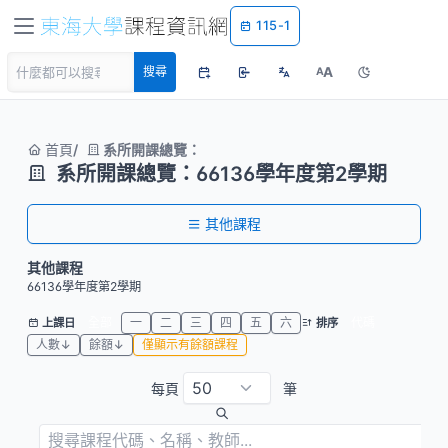
115-1
A
搜尋
A
首頁
系所開課總覽：
系所開課總覽：66136學年度第2學期
其他課程
其他課程
66136學年度第2學期
全部
一
二
三
四
五
六
代碼
上課日
排序
人數↓
餘額↓
僅顯示有餘額課程
每頁
筆