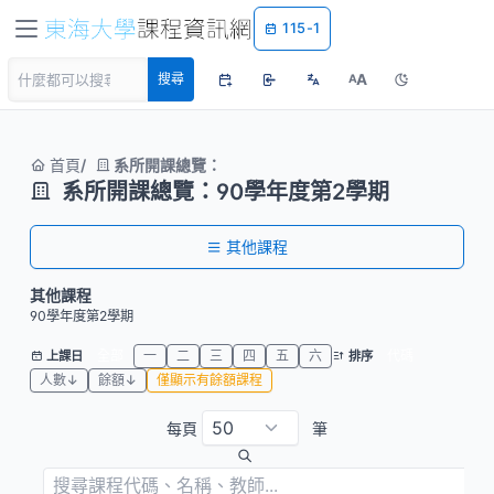
115-1
A
搜尋
A
首頁
系所開課總覽：
系所開課總覽：90學年度第2學期
其他課程
其他課程
90學年度第2學期
全部
一
二
三
四
五
六
代碼
上課日
排序
人數↓
餘額↓
僅顯示有餘額課程
每頁
筆