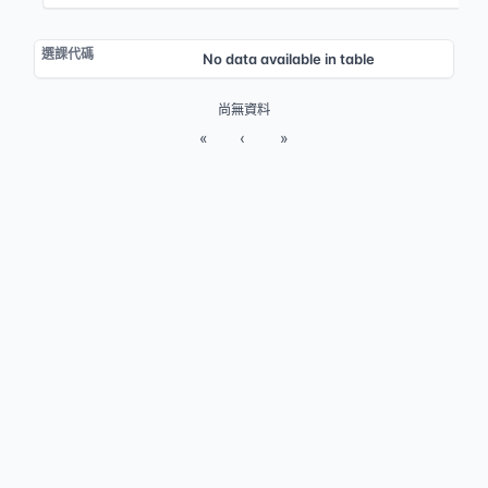
No data available in table
尚無資料
«
‹
»