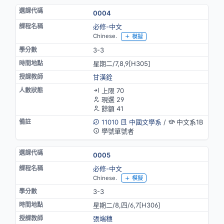
0004
必修-中文
Chinese.
模擬
3-3
星期二/7,8,9[H305]
甘漢銓
上限 70
現選 29
餘額 41
11010
中國文學系
/
中文系1B
學號單號者
0005
必修-中文
Chinese.
模擬
3-3
星期二/8,四/6,7[H306]
張端穗