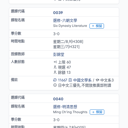
0039
選修-六朝文學
Six Dynasty Literature
模擬
3-0
星期二/8,9[H308]
星期三/7[H321]
彭錦堂
上限 60
現選 47
餘額 13
11667
中國文學系
/
中文系3
日中文三優先,不開放推廣部附讀
0040
選修-明清思想
Ming Ch'ing Thoughts
模擬
3-0
星期四/6,7,8[H105]