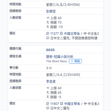
星期三/6,五/3,4[H306]
彭錦堂
上限 60
現選 73
餘額 -13
11377
中國文學系
/
中文系2
日中文二優先; 不開放推廣部附讀
0033
選修-短篇小說分析
The Short Story
模擬
3-0
星期二/3,4,三/2[H305]
李金星
上限 60
現選 65
餘額 -5
11407
中國文學系
/
中文系2
日中文二優先