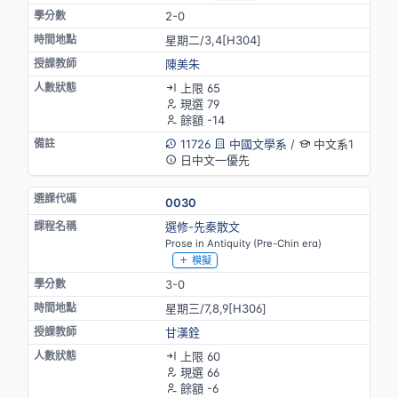
2-0
星期二/3,4[H304]
陳美朱
上限 65
現選 79
餘額 -14
11726
中國文學系
/
中文系1
日中文一優先
0030
選修-先秦散文
Prose in Antiquity (Pre-Chin era)
模擬
3-0
星期三/7,8,9[H306]
甘漢銓
上限 60
現選 66
餘額 -6