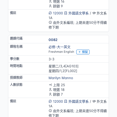
現選 16
餘額 9
12000
外國語文學系
/
外文系
1A
由外文系編班; 上期未達50分不得續
修下期
0082
必修-大一英文
Freshman English
模擬
3-3
星期二/3,4[AG103]
星期四/1,2[FL002]
Marilyn Manno
上限 25
現選 18
餘額 7
12000
外國語文學系
/
外文系
1A
由外文系編班; 上期未達50分不得續
修下期