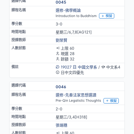
0045
選修-佛學概論
Introduction to Buddhism
模擬
3-0
星期三/6,7,8[AG121]
劉榮賢
上限 60
現選 28
餘額 32
19027
中國文學系
/
中文系4
日中文四優先
0046
選修-先秦法家思想選讀
Pre-Qin Legalistic Thoughts
模擬
2-0
星期三/3,4[H318]
張端穗
上限 60