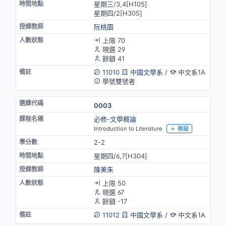
星期三/3,4[H105]
星期四/2[H305]
阮桃園
上限 70
現選 29
餘額 41
11010
中國文學系
/
中文系1A
學號雙號者
0003
必修-文學概論
Introduction to Literature
模擬
2-2
星期四/6,7[H304]
陳美朱
上限 50
現選 67
餘額 -17
11012
中國文學系
/
中文系1A