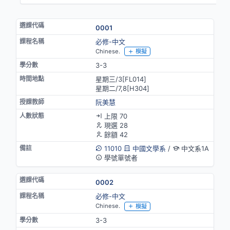
0001
必修-中文
Chinese.
模擬
3-3
星期三/3[FL014]
星期二/7,8[H304]
阮美慧
上限 70
現選 28
餘額 42
11010
中國文學系
/
中文系1A
學號單號者
0002
必修-中文
Chinese.
模擬
3-3