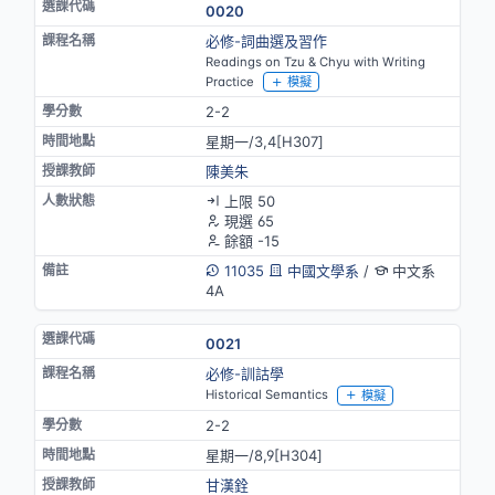
0020
必修-詞曲選及習作
Readings on Tzu & Chyu with Writing
Practice
模擬
2-2
星期一/3,4[H307]
陳美朱
上限 50
現選 65
餘額 -15
11035
中國文學系
/
中文系
4A
0021
必修-訓詁學
Historical Semantics
模擬
2-2
星期一/8,9[H304]
甘漢銓