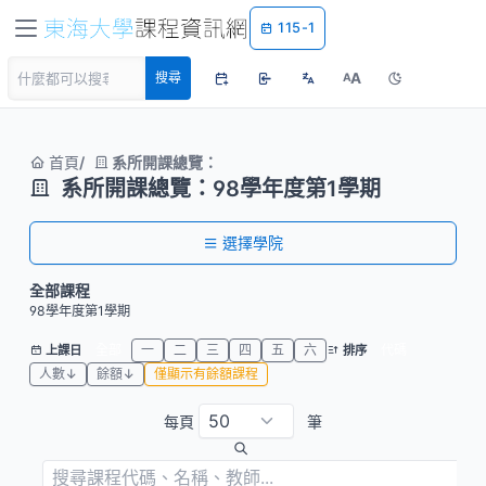
115-1
A
搜尋
A
首頁
系所開課總覽：
系所開課總覽：98學年度第1學期
選擇學院
全部課程
98學年度第1學期
全部
一
二
三
四
五
六
代碼
上課日
排序
人數↓
餘額↓
僅顯示有餘額課程
每頁
筆