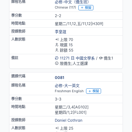
必修-中文（僑生班）
Chinese (117)
模擬
2-2
星期二/11,12,五/11,12[H309]
李皇誼
上限 70
現選 15
餘額 55
11271
中國文學系
/
僑生1
限僑生;人工選課
0081
必修-大一英文
Freshman English
模擬
3-3
星期二/3,4[AG102]
星期四/1,2[FL001]
Daniel Cothran
上限 25