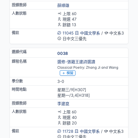
薛順雄
上限 60
現選 47
餘額 13
11045
中國文學系
/
中文系3
日中文三優先
0038
選修-張籍王建詩選讀
Classical Poetry: Zhang Ji and Wang
模擬
3-0
星期三/9[H307]
星期一/3,4[H318]
李建崑
上限 60
現選 40
餘額 20
11728
中國文學系
/
中文系3
日中文三優先