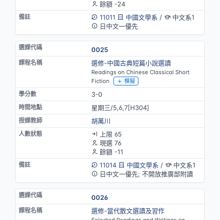
餘額 -24
11011
中國文學系
/
中文系1
日中文一優先
0025
選修-中國古典短篇小說選讀
Readings on Chinese Classical Short
Fiction
模擬
3-0
星期三/5,6,7[H304]
胡萬川
上限 65
現選 76
餘額 -11
11014
中國文學系
/
中文系1
日中文一優先; 不開放推廣部附讀
0026
選修-當代散文選讀及習作