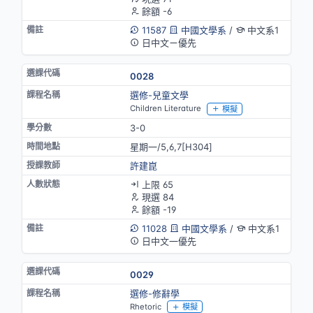
餘額 -6
11587
中國文學系
/
中文系1
日中文ㄧ優先
0028
選修-兒童文學
Children Literature
模擬
3-0
星期一/5,6,7[H304]
許建崑
上限 65
現選 84
餘額 -19
11028
中國文學系
/
中文系1
日中文一優先
0029
選修-修辭學
Rhetoric
模擬