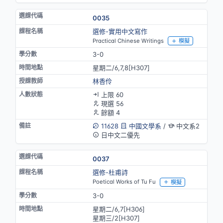
0035
選修-實用中文寫作
Practical Chinese Writings
模擬
3-0
星期二/6,7,8[H307]
林香伶
上限 60
現選 56
餘額 4
11628
中國文學系
/
中文系2
日中文二優先
0037
選修-杜甫詩
Poetical Works of Tu Fu
模擬
3-0
星期二/6,7[H306]
星期三/2[H307]