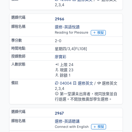
2,3,4
2966
選修-英語悅讀
Reading for Pleasure
模擬
2-0
星期四/3,4[FL108]
廖寶彩
上限 24
現選 23
餘額 1
04004
選修英文
/
選修英文
2,3,4
第一堂課未出席者，視同放棄並自
行退選。不開放推廣部學生選修。
2967
選修-英語聽講
Connect with English
模擬