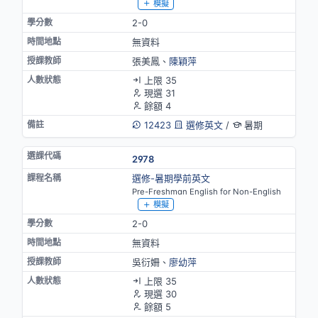
模擬
2-0
無資料
張美鳳、
陳穎萍
上限 35
現選 31
餘額 4
12423
選修英文
/
暑期
2978
選修-暑期學前英文
Pre-Freshman English for Non-English
模擬
2-0
無資料
吳衍姍、
廖幼萍
上限 35
現選 30
餘額 5