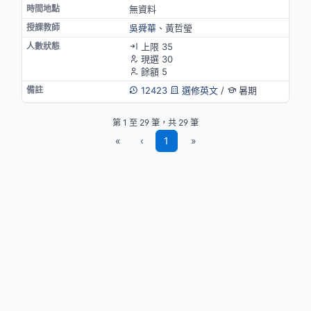
無資料
吳舜華
、黃哲瑩
上限 35
現選 30
餘額 5
12423
選修英文
/
暑期
第 1 至 29 筆，共 29 筆
«
‹
1
»