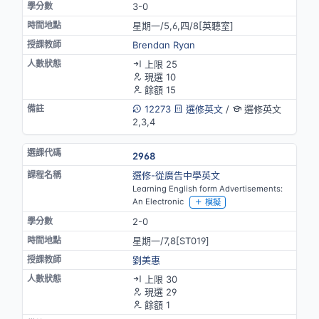
3-0
星期一/5,6,四/8[英聽室]
Brendan Ryan
上限 25
現選 10
餘額 15
12273
選修英文
/
選修英文
2,3,4
2968
選修-從廣告中學英文
Learning English form Advertisements:
An Electronic
模擬
2-0
星期一/7,8[ST019]
劉美惠
上限 30
現選 29
餘額 1