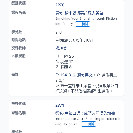
2970
選修-從小說與英詩深入英語
Enriching Your English through Fiction
and Poetry
模擬
2-0
星期四/5,五/5[FL109]
楊瑛美
上限 25
現選 17
餘額 8
12418
選修英文
/
選修英文
2,3,4
第一堂課未出席者，視同放棄並自
行退選。不開放推廣部學生選修。
2971
選修-中級口語：成語及俗語的加強
Intermediate Oral: Focusing on Idiomatic
and Colloquial
模擬
3-0