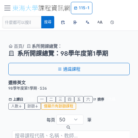
115-1
A
搜尋
A
首頁
系所開課總覽：
系所開課總覽：98學年度第1學期
通識課程
選修英文
98學年度第1學期 · S36
全部
一
二
三
四
五
六
代碼
上課日
排序
人數↓
餘額↓
僅顯示有餘額課程
每頁
筆