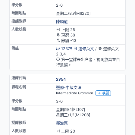
2-0
星期二/8,9[MⅡ220]
陳順龍
上限 25
現選 38
餘額 -13
12379
選修英文
/
選修英文
2,3,4
第一堂課未出席者，視同放棄並自
行退選。
2954
選修-中級文法
Intermediate Grammar
模擬
3-0
星期四/4[FL107]
星期三/1,2[MⅡ208]
鄒治惠
上限 20