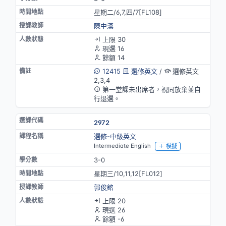
星期二/6,7,四/7[FL108]
陳中漢
上限 30
現選 16
餘額 14
12415
選修英文
/
選修英文
2,3,4
第一堂課未出席者，視同放棄並自
行退選。
2972
選修-中級英文
Intermediate English
模擬
3-0
星期三/10,11,12[FL012]
郭俊銘
上限 20
現選 26
餘額 -6