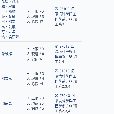
茂松
、
魏玉
麟
、
程萬
27100
里
、
陳維
上限 70
環境科學與工
燁
、
黃啟
現選 53
程學系
/
環
裕
、
鄧宗
餘額 17
工系3
禹
、
張瓊
芬
、
宋孟
浩
、
侯嘉洪
27018
上限 70
環境科學與工
陳維燁
現選 54
程學系
/
環
餘額 16
工系4
31013
上限 50
環境科學與工
鄧宗禹
現選 54
程學系
/
環
餘額 -4
工系2,3,4
27040
上限 70
環境科學與工
鄧宗禹
現選 25
程學系
/
環
餘額 45
工系2,3,4