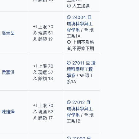
人工加選
24004
環境科學與工
上限 70
程學系
/
環
潘青岳
現選 51
工系1A
餘額 19
上期不及格
者,不得修下期
27011
環
上限 70
境科學與工程
侯嘉洪
現選 57
學系
/
環工
餘額 13
系1A
27012
上限 70
環境科學與工
陳維燁
現選 53
程學系
/
環
餘額 17
工系1B
21000