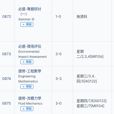
必選-專題研討
（一）
0872
1-0
無資料
Seminar (I)
模擬
必選-環境評估
星期
Environmental
0873
3-0
二/2,3,4[MⅡ106]
Impact Assessment
模擬
選修-工程數學
星期三/3,4,
Engineering
0874
3-3
四/3[AG122]
Mathematics
模擬
選修-流體力學
星期四/7,8[AG122]
0875
3-0
Fluid Mechanics
星期三/7[MⅡ104]
模擬