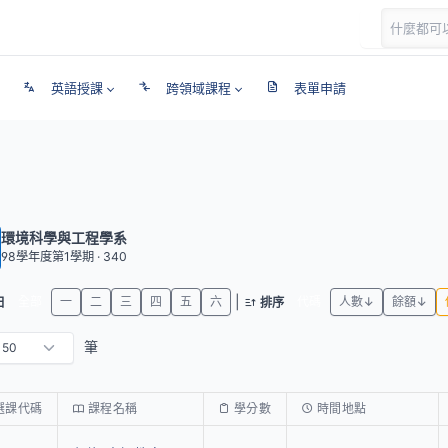
英語授課
跨領域課程
表單申請
環境科學與工程學系
98學年度第1學期 · 340
|
全部
一
二
三
四
五
六
代碼
人數↓
餘額↓
日
排序
筆
選課代碼
課程名稱
學分數
時間地點