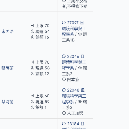
上期不及格
者,不得修下期
27097
上限 70
環境科學與工
宋孟浩
現選 54
程學系
/
環
餘額 16
工系1B
22046
上限 70
環境科學與工
蔡時蘭
現選 58
程學系
/
環
餘額 12
工系2
限本系
22048
上限 60
環境科學與工
蔡時蘭
現選 59
程學系
/
環
餘額 1
工系2
人工加選
23184