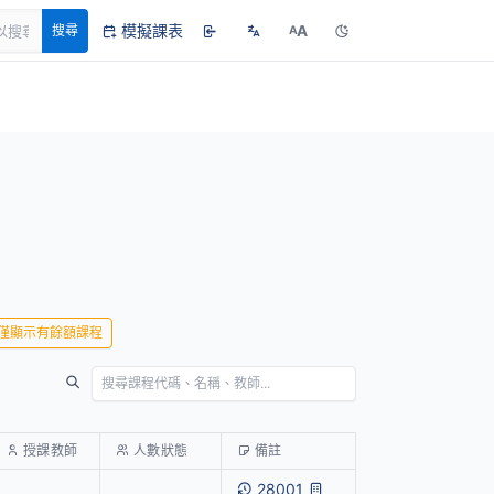
模擬課表
A
搜尋
A
僅顯示有餘額課程
授課教師
人數狀態
備註
28001