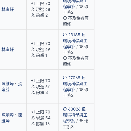
環境科學與工
上限 70
程學系
/
環
林宜靜
現選 68
工系2
餘額 2
不及格者可
續修
23185
環境科學與工
上限 70
程學系
/
環
林宜靜
現選 69
工系2
餘額 1
不及格者可
續修
27068
上限 70
陳維燁
、
張
環境科學與工
現選 67
瓊芬
程學系
/
環
餘額 3
工系2
63026
上限 70
陳炳煌
、
陳
環境科學與工
現選 54
維燁
程學系
/
環
餘額 16
工系3