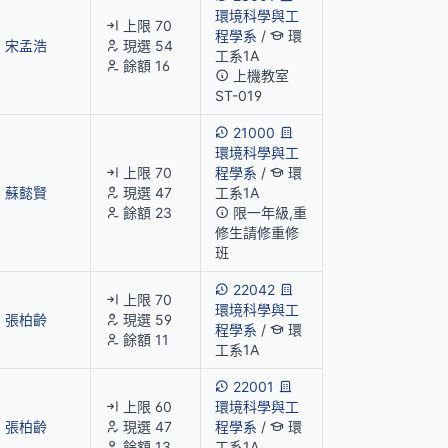
環境科學與工
上限 70
程學系
/
環
宋孟浩
現選 54
工系1A
餘額 16
上機教室
ST-019
21000
環境科學與工
上限 70
程學系
/
環
蘇懿賢
現選 47
工系1A
餘額 23
限一年級,重
修生請修重修
班
22042
上限 70
環境科學與工
張柏齡
現選 59
程學系
/
環
餘額 11
工系1A
22001
上限 60
環境科學與工
張柏齡
現選 47
程學系
/
環
餘額 13
工系1A