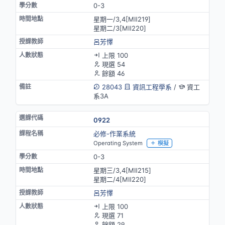
0-3
星期一/3,4[MⅡ219]
星期二/3[MⅡ220]
呂芳懌
上限 100
現選 54
餘額 46
28043
資訊工程學系
/
資工
系3A
0922
必修-作業系統
Operating System
模擬
0-3
星期三/3,4[MⅡ215]
星期二/4[MⅡ220]
呂芳懌
上限 100
現選 71
餘額 29