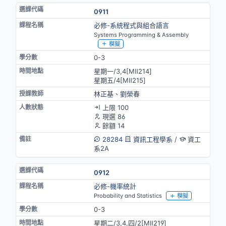
0911
必修-系統程式與組合語言
Systems Programming & Assembly
模擬
0-3
星期一/3,4[MⅡ214]
星期五/4[MⅡ215]
林正基
、
劉榮春
上限 100
現選 86
餘額 14
28284
資訊工程學系
/
資工
系2A
0912
必修-機率統計
Probability and Statistics
模擬
0-3
星期二/3,4,四/2[MⅡ219]