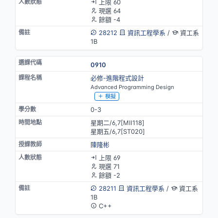
上限 60
現選 64
餘額 -4
28212
資訊工程學系
/
資工系
1B
0910
必修-進階程式設計
Advanced Programming Design
模擬
0-3
星期二/6,7[MⅡ118]
星期五/6,7[ST020]
陳隆彬
上限 69
現選 71
餘額 -2
28211
資訊工程學系
/
資工系
1B
C++