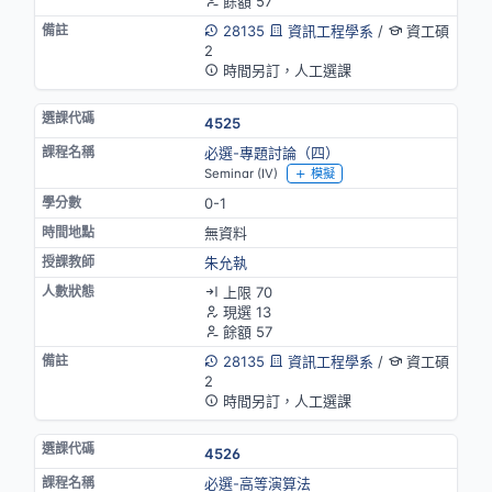
餘額 57
28135
資訊工程學系
/
資工碩
2
時間另訂，人工選課
4525
必選-專題討論（四）
Seminar (IV)
模擬
0-1
無資料
朱允執
上限 70
現選 13
餘額 57
28135
資訊工程學系
/
資工碩
2
時間另訂，人工選課
4526
必選-高等演算法