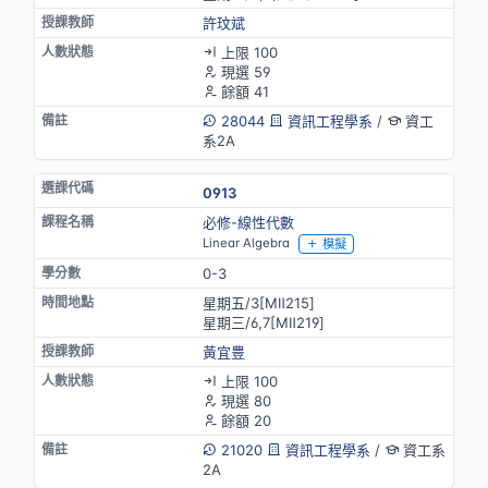
許玟斌
上限 100
現選 59
餘額 41
28044
資訊工程學系
/
資工
系2A
0913
必修-線性代數
Linear Algebra
模擬
0-3
星期五/3[MⅡ215]
星期三/6,7[MⅡ219]
黃宜豊
上限 100
現選 80
餘額 20
21020
資訊工程學系
/
資工系
2A