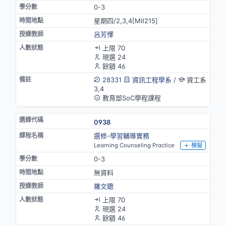
0-3
星期四/2,3,4[MⅡ215]
呂芳懌
上限 70
現選 24
餘額 46
28331
資訊工程學系
/
資工系
3,4
教育部SoC學程課程
0938
選修-學習輔導實務
Learning Counseling Practice
模擬
0-3
無資料
羅文聰
上限 70
現選 24
餘額 46