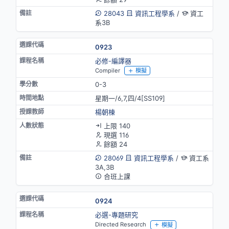
28043
資訊工程學系
/
資工
系3B
0923
必修-編譯器
Compiler
模擬
0-3
星期一/6,7,四/4[SS109]
楊朝棟
上限 140
現選 116
餘額 24
28069
資訊工程學系
/
資工系
3A,3B
合班上課
0924
必選-專題研究
Directed Research
模擬