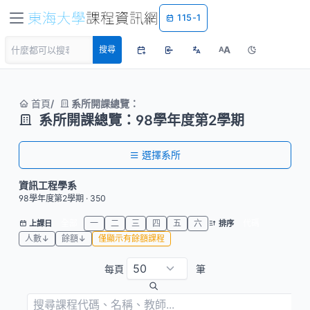
115-1
A
搜尋
A
首頁
系所開課總覽：
系所開課總覽：98學年度第2學期
選擇系所
資訊工程學系
98學年度第2學期 · 350
全部
一
二
三
四
五
六
代碼
上課日
排序
人數↓
餘額↓
僅顯示有餘額課程
每頁
筆