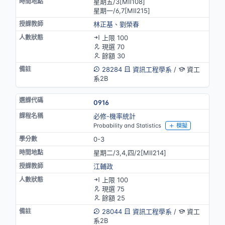
星期五/3[MⅡ108]
星期一/6,7[MⅡ215]
林正基
、
劉榮春
上限 100
現選 70
餘額 30
28284
資訊工程學系
/
資工
系2B
0916
必修-機率統計
Probability and Statistics
模擬
0-3
星期二/3,4,四/2[MⅡ214]
江輔政
上限 100
現選 75
餘額 25
28044
資訊工程學系
/
資工
系2B