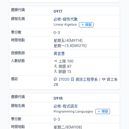
0917
必修-線性代數
Linear Algebra
模擬
0-3
星期五/4[MⅡ114]
星期一/3,4[MⅡ215]
黃宜豊
上限 100
現選 87
餘額 13
21020
資訊工程學系
/
資工系
2B
0918
必修-程式語言
Programming Languages
模擬
0-3
星期二/8[MⅠ108]