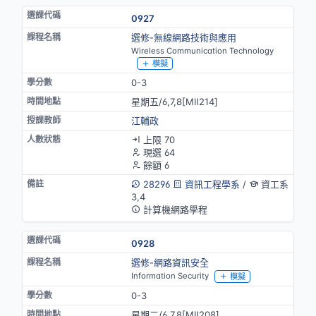
0927
選修-無線網路技術與應用
Wireless Communication Technology
模擬
0-3
星期五/6,7,8[MⅡ214]
江輔政
上限 70
現選 64
餘額 6
28296
資訊工程學系
/
資工系
3,4
計算機網路學程
0928
選修-網路資訊安全
Information Security
模擬
0-3
星期二/6,7,8[MⅡ208]