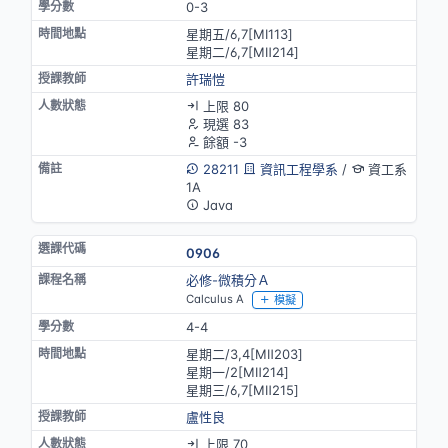
0-3
星期五/6,7[MⅠ113]
星期二/6,7[MⅡ214]
許瑞愷
上限 80
現選 83
餘額 -3
28211
資訊工程學系
/
資工系
1A
Java
0906
必修-微積分Ａ
Calculus A
模擬
4-4
星期二/3,4[MⅡ203]
星期一/2[MⅡ214]
星期三/6,7[MⅡ215]
盧性良
上限 70