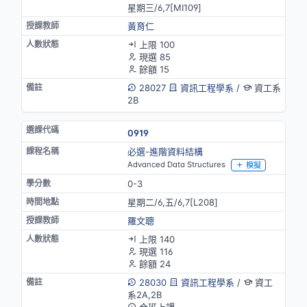
星期三/6,7[MⅠ109]
黃育仁
上限 100
現選 85
餘額 15
28027
資訊工程學系
/
資工系
2B
0919
必選-進階資料結構
Advanced Data Structures
模擬
0-3
星期二/6,五/6,7[L208]
羅文聰
上限 140
現選 116
餘額 24
28030
資訊工程學系
/
資工
系2A,2B
合班上課