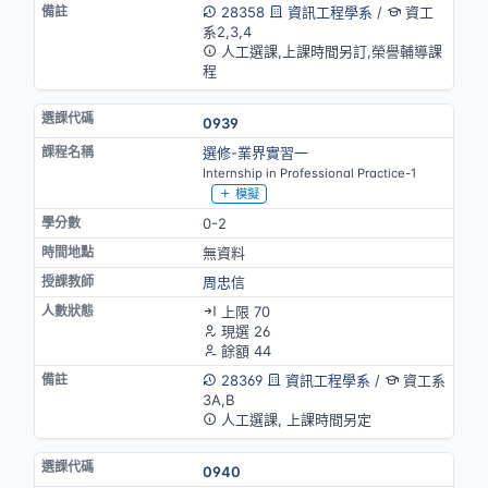
28358
資訊工程學系
/
資工
系2,3,4
人工選課,上課時間另訂,榮譽輔導課
程
0939
選修-業界實習一
Internship in Professional Practice-1
模擬
0-2
無資料
周忠信
上限 70
現選 26
餘額 44
28369
資訊工程學系
/
資工系
3A,B
人工選課, 上課時間另定
0940