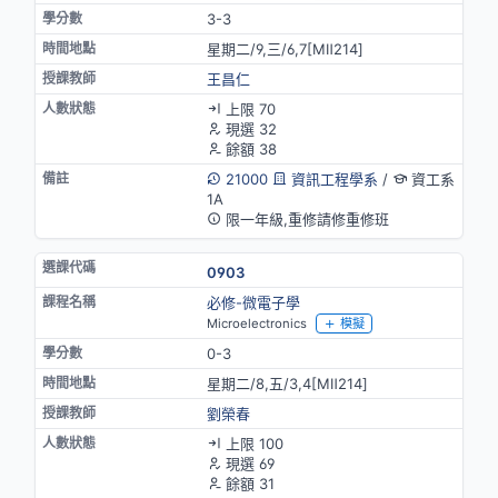
3-3
星期二/9,三/6,7[MⅡ214]
王昌仁
上限 70
現選 32
餘額 38
21000
資訊工程學系
/
資工系
1A
限一年級,重修請修重修班
0903
必修-微電子學
Microelectronics
模擬
0-3
星期二/8,五/3,4[MⅡ214]
劉榮春
上限 100
現選 69
餘額 31