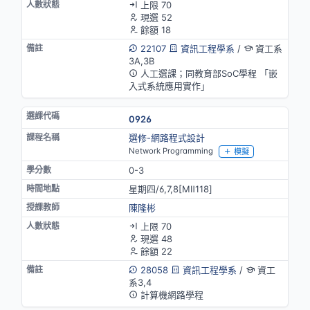
上限 70
現選 52
餘額 18
22107
資訊工程學系
/
資工系
3A,3B
人工選課；同教育部SoC學程 「嵌
入式系統應用實作」
0926
選修-網路程式設計
Network Programming
模擬
0-3
星期四/6,7,8[MⅡ118]
陳隆彬
上限 70
現選 48
餘額 22
28058
資訊工程學系
/
資工
系3,4
計算機網路學程