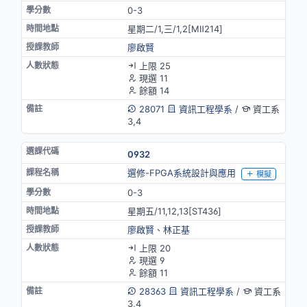
0-3
星期二/1,三/1,2[MⅡ214]
廖啟賢
上限 25
現選 11
餘額 14
28071
資訊工程學系
/
資工系
3,4
0932
選修-FPGA系統設計與應用
模擬
0-3
星期五/11,12,13[ST436]
廖啟賢
、
林正基
上限 20
現選 9
餘額 11
28363
資訊工程學系
/
資工系
3,4