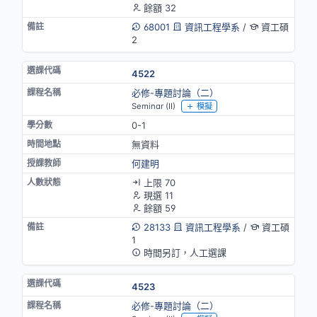
餘額 32
68001
資訊工程學系
/
資工碩
2
4522
必修-專題討論（二）
Seminar (II)
模擬
0-1
無資料
何建明
上限 70
現選 11
餘額 59
28133
資訊工程學系
/
資工碩
1
時間另訂，人工選課
4523
必修-專題討論（二）