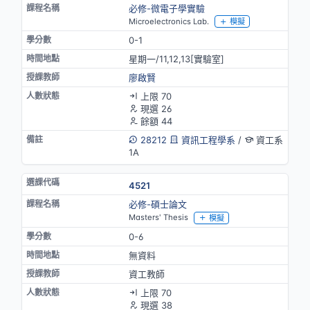
必修-微電子學實驗
Microelectronics Lab.
模擬
0-1
星期一/11,12,13[實驗室]
廖啟賢
上限 70
現選 26
餘額 44
28212
資訊工程學系
/
資工系
1A
4521
必修-碩士論文
Masters' Thesis
模擬
0-6
無資料
資工教師
上限 70
現選 38