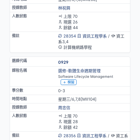
林祝興
上限 70
現選 26
餘額 44
28354
資訊工程學系
/
資工
系3,4
計算機網路學程
0929
選修-軟體生命週期管理
Software Lifecycle Management
模擬
0-3
星期三/6,7,8[MⅡ104]
周忠信
上限 70
現選 28
餘額 42
28356
資訊工程學系
/
資工系