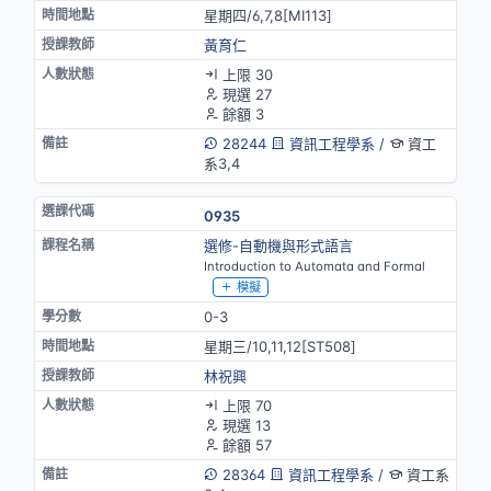
星期四/6,7,8[MⅠ113]
黃育仁
上限 30
現選 27
餘額 3
28244
資訊工程學系
/
資工
系3,4
0935
選修-自動機與形式語言
Introduction to Automata and Formal
模擬
0-3
星期三/10,11,12[ST508]
林祝興
上限 70
現選 13
餘額 57
28364
資訊工程學系
/
資工系