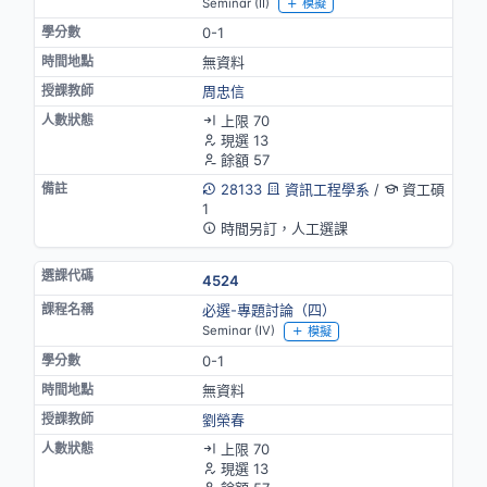
Seminar (II)
模擬
0-1
無資料
周忠信
上限 70
現選 13
餘額 57
28133
資訊工程學系
/
資工碩
1
時間另訂，人工選課
4524
必選-專題討論（四）
Seminar (IV)
模擬
0-1
無資料
劉榮春
上限 70
現選 13