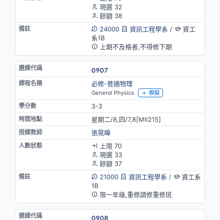
現選 32
餘額 38
24000
資訊工程學系
/
資工
系1B
上期不及格者,不得修下期
0907
必修-普通物理
General Physics
模擬
3-3
星期二/8,四/7,8[MⅡ215]
張晃暐
上限 70
現選 33
餘額 37
21000
資訊工程學系
/
資工系
1B
限一年級,重修請修重修班
0908