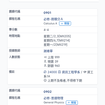
0901
必修-微積分Ａ
Calculus A
模擬
4-4
星期二/2,3[MⅡ205]
星期四/6,7[MⅡ214]
星期一/2[MⅡ219]
謝維華
上限 999
現選 39
餘額 960
24000
資訊工程學系
/
資工
系1A
上期不及格者,不得修下期
0902
必修-普通物理
General Physics
模擬