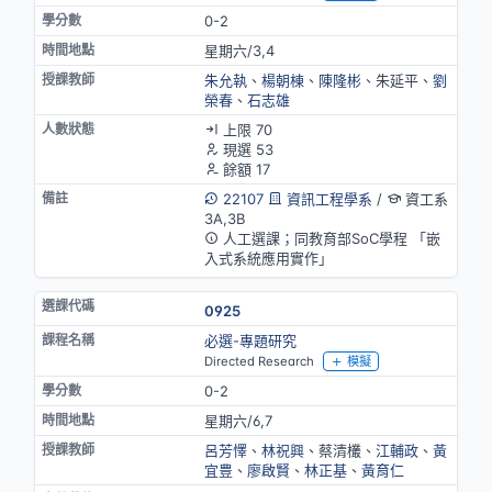
0-2
星期六/3,4
朱允執
、
楊朝棟
、
陳隆彬
、朱延平、
劉
榮春
、
石志雄
上限 70
現選 53
餘額 17
22107
資訊工程學系
/
資工系
3A,3B
人工選課；同教育部SoC學程 「嵌
入式系統應用實作」
0925
必選-專題研究
Directed Research
模擬
0-2
星期六/6,7
呂芳懌
、
林祝興
、蔡清欉、
江輔政
、
黃
宜豊
、
廖啟賢
、
林正基
、
黃育仁