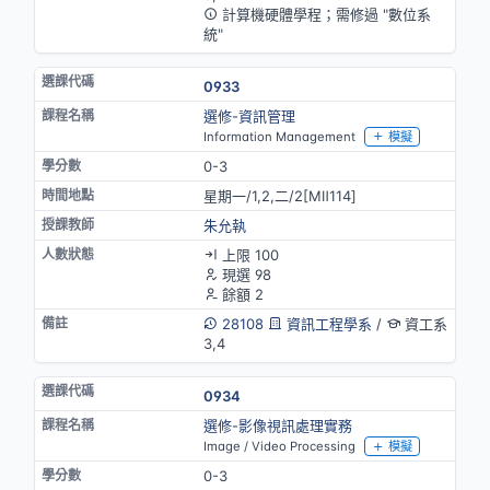
計算機硬體學程；需修過 "數位系
統"
0933
選修-資訊管理
Information Management
模擬
0-3
星期一/1,2,二/2[MⅡ114]
朱允執
上限 100
現選 98
餘額 2
28108
資訊工程學系
/
資工系
3,4
0934
選修-影像視訊處理實務
Image / Video Processing
模擬
0-3