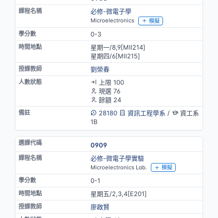
必修-微電子學
Microelectronics
模擬
0-3
星期一/8,9[MⅡ214]
星期四/6[MⅡ215]
劉榮春
上限 100
現選 76
餘額 24
28180
資訊工程學系
/
資工系
1B
0909
必修-微電子學實驗
Microelectronics Lab.
模擬
0-1
星期五/2,3,4[E201]
廖啟賢