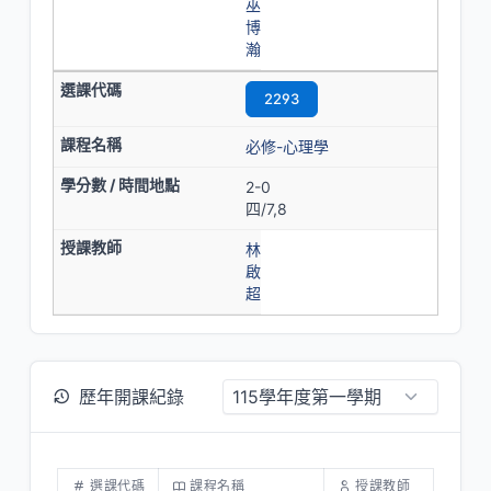
巫
博
瀚
2293
必修-心理學
2-0
四/7,8
林
啟
超
歷年開課紀錄
選課代碼
課程名稱
授課教師