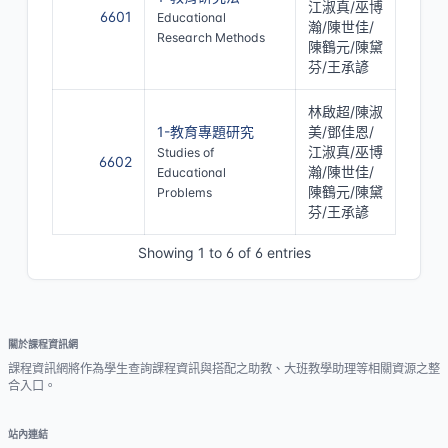
江淑真/巫博
6601
Educational
瀚/陳世佳/
Research Methods
陳鶴元/陳黛
芬/王承諺
林啟超/陳淑
1-教育專題研究
美/鄧佳恩/
江淑真/巫博
Studies of
6602
瀚/陳世佳/
Educational
陳鶴元/陳黛
Problems
芬/王承諺
Showing 1 to 6 of 6 entries
關於課程資訊網
課程資訊網將作為學生查詢課程資訊與搭配之助教、大班教學助理等相關資源之整
合入口。
站內連結