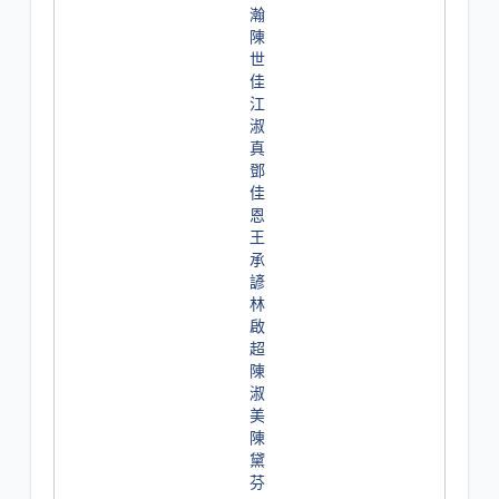
瀚
陳
世
佳
江
淑
真
鄧
佳
恩
王
承
諺
林
啟
超
陳
淑
美
陳
黛
芬