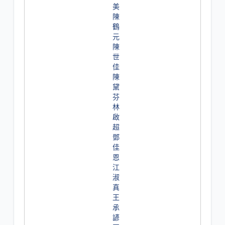
美
陳
鶴
元
陳
世
佳
陳
黛
芬
林
啟
超
鄧
佳
恩
江
淑
真
王
承
諺