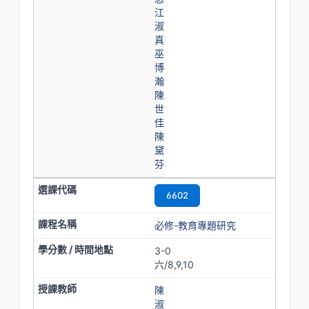
江
淑
真
巫
博
瀚
陳
世
佳
陳
黛
芬
6602
必修-教育專題研究
3-0
六/8,9,10
陳
淑