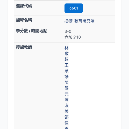
6601
必修-教育研究法
3-0
六/8,9,10
林
啟
超
王
承
諺
陳
鶴
元
陳
淑
美
鄧
佳
恩