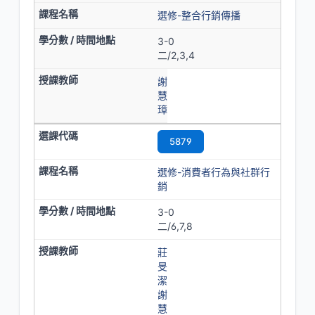
選修-整合行銷傳播
3-0
二/2,3,4
謝
慧
璋
5879
選修-消費者行為與社群行
銷
3-0
二/6,7,8
莊
旻
潔
謝
慧