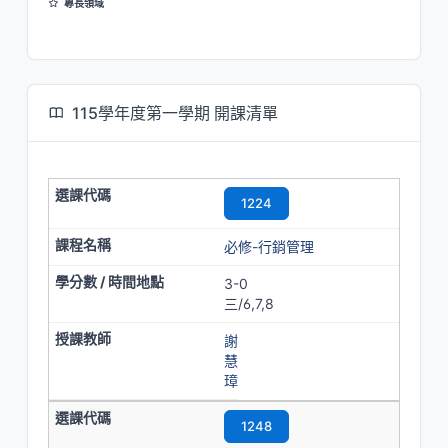
專長領域
行銷管理
消費者行為
廣告
115學年度第一學期 開課清單
1224
必修-行銷管理
3-0
三/6,7,8
謝
慧
璋
1248