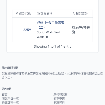
選課代碼
課程名稱
授課教師
必修-社會工作實習
（二）
姚雨靜/林秉
2259
賢
Social Work Field
Work (II)
Showing 1 to 1 of 1 entry
關於課程資訊網
課程資訊網將作為學生查詢課程資訊與搭配之助教、大班教學助理等相關資源之整
合入口。
站內連結
首頁
跨領域課程
開課單位一覽
表單申請
通識課程一覽
開放資料