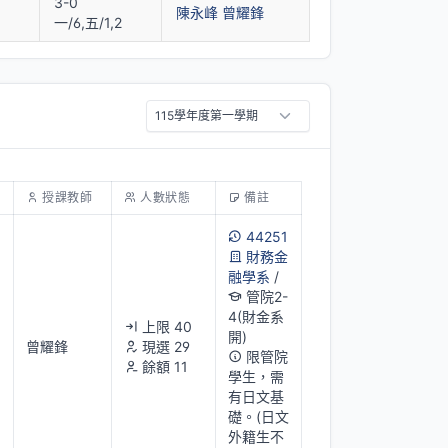
3-0
陳永峰
曾耀鋒
一/6,五/1,2
授課教師
人數狀態
備註
44251
財務金
融學系
/
管院2-
4(財金系
上限 40
開)
曾耀鋒
現選 29
限管院
餘額 11
學生，需
有日文基
礎。(日文
外籍生不