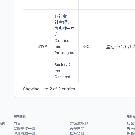
1-社會：
社會經典
與典範─西
方
Classics
3199
3-0
星期一/6,五/1,2
and
Paradigms
in
Society：
the
Occident
Showing 1 to 2 of 2 entries
站內連結
聯絡
助理
首頁
跨領域課程
(0
開課單位一覽
表單申請
co
通識課程一覽
開放資料
教