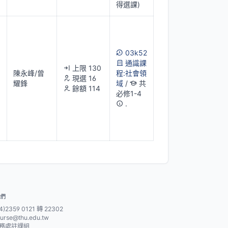
得選課)
03k52
通識課
上限 130
陳永峰/曾
程:社會領
現選 16
耀鋒
域
/
共
餘額 114
必修1-4
.
我們
4)2359 0121 轉 22302
urse@thu.edu.tw
務處註課組