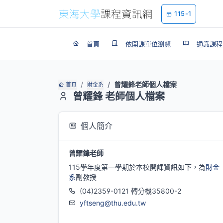
115-1
首頁
依開課單位瀏覽
通識課程
曾耀鋒老師個人檔案
首頁
財金系
曾耀鋒 老師個人檔案
個人簡介
曾耀鋒老師
115學年度第一學期於本校開課資訊如下，為
財金
系
副教授
(04)2359-0121 轉分機35800-2
yftseng@thu.edu.tw