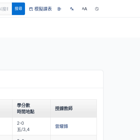
模擬課表
A
搜尋
A
學分數
授課教師
時間地點
2-0
曾耀鋒
五/3,4