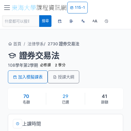
115-1
A
搜尋
A
首頁
法律學系
2730 證券交易法
證券交易法
108學年第2學期
必修課
2 學分
加入模擬課表
授課大綱
70
29
41
名額
已選
餘額
上課時間