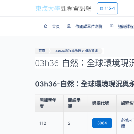
115-1
首頁
依開課單位瀏覽
通識課程
首頁
03h36課程編碼歷史開課資訊
03h36-自然：全球環境
03h36-自然：全球環境現況與
開課學年
開課學
選課代號
課程名
度
期
必修-
112
2
3084
續