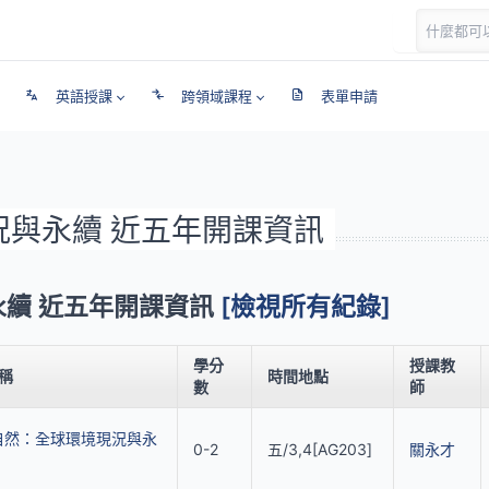
英語授課
跨領域課程
表單申請
現況與永續 近五年開課資訊
永續 近五年開課資訊
[檢視所有紀錄]
學分
授課教
稱
時間地點
數
師
自然：全球環境現況與永
0-2
五/3,4[AG203]
關永才