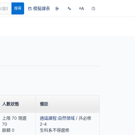
模擬課表
A
搜尋
A
人數狀態
備註
上限 70 現選
通識課程:自然領域
/ 共必修
70
2-4
餘額 0
生科系不得選修