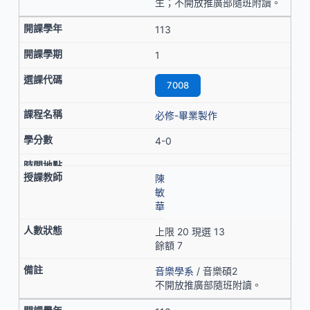
生；不開放推廣部隨班附讀。
113
1
7008
必修-畢業製作
4-0
陳
敏
華
上限 20 現選 13
餘額 7
音樂學系
/ 音樂碩2
不開放推廣部隨班附讀。