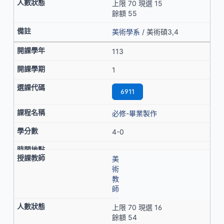
上限 70 現選 15
餘額 55
美術學系
/ 美術碩3,4
113
1
6911
必修-畢業製作
4-0
美
術
教
師
上限 70 現選 16
餘額 54