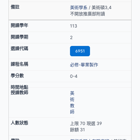
美術學系
/ 美術碩3,4
不開放推廣部附讀
113
2
6951
必修-畢業製作
0-4
美
術
教
師
上限 70 現選 39
餘額 31