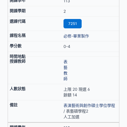
113
2
7251
必修-畢業製作
0-4
表
藝
教
師
上限 20 現選 6
餘額 14
表演藝術與創作碩士學位學程
/ 表藝碩學程2
人工加選