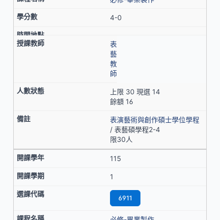
4-0
表
藝
教
師
上限 30 現選 14
餘額 16
表演藝術與創作碩士學位學程
/ 表藝碩學程2-4
限30人
115
1
6911
必修-畢業製作