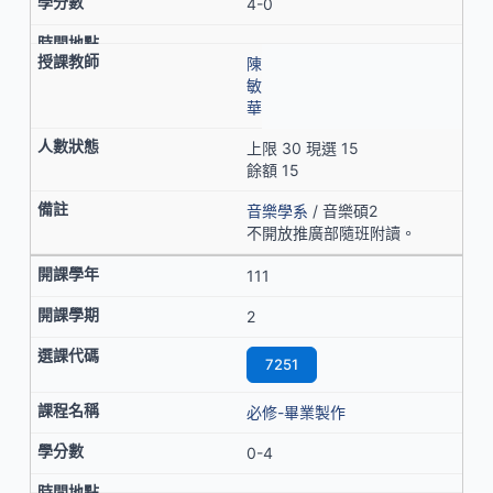
4-0
陳
敏
華
上限 30 現選 15
餘額 15
音樂學系
/ 音樂碩2
不開放推廣部隨班附讀。
111
2
7251
必修-畢業製作
0-4