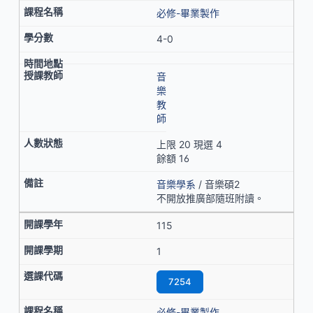
必修-畢業製作
4-0
音
樂
教
師
上限 20 現選 4
餘額 16
音樂學系
/ 音樂碩2
不開放推廣部隨班附讀。
115
1
7254
必修-畢業製作