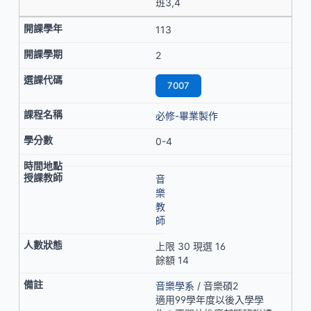
班3,4
113
2
7007
必修-畢業製作
0-4
音
樂
教
師
上限 30 現選 16
餘額 14
音樂學系
/ 音樂碩2
適用99學年度以後入學學