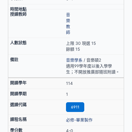
音
樂
教
師
上限 30 現選 15
餘額 15
音樂學系
/ 音樂碩2
適用99學年度以後入學學
生；不開放推廣部隨班附讀。
114
1
6911
必修-畢業製作
4-0