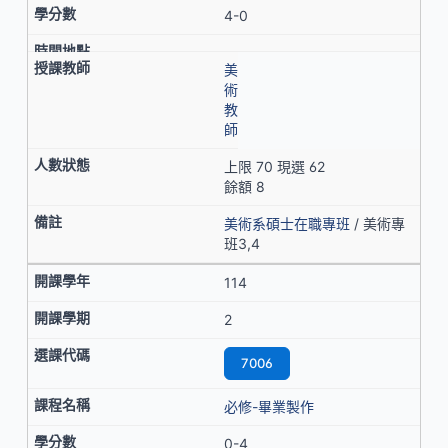
4-0
美
術
教
師
上限 70 現選 62
餘額 8
美術系碩士在職專班
/ 美術專
班3,4
114
2
7006
必修-畢業製作
0-4