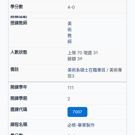
4-0
美
術
教
師
上限 70 現選 31
餘額 39
美術系碩士在職專班
/ 美術專
班3
111
2
7007
必修-畢業製作