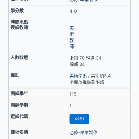
4-0
美
術
教
師
上限 70 現選 34
餘額 36
美術學系
/ 美術碩3,4
不開放推廣部附讀
115
1
6951
必修-畢業製作