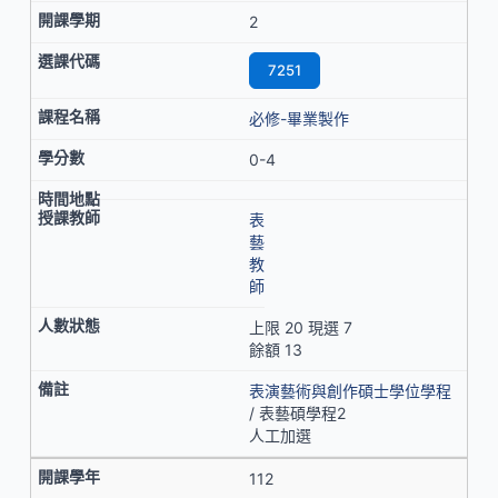
2
7251
必修-畢業製作
0-4
表
藝
教
師
上限 20 現選 7
餘額 13
表演藝術與創作碩士學位學程
/ 表藝碩學程2
人工加選
112