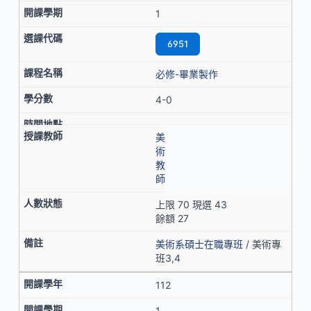
1
6951
必修-畢業製作
4-0
美
術
教
師
上限 70 現選 43
餘額 27
美術系碩士在職專班
/ 美術專
班3,4
112
1