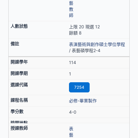
藝
教
師
上限 20 現選 12
餘額 8
表演藝術與創作碩士學位學程
/ 表藝碩學程2-4
114
1
7254
必修-畢業製作
4-0
表
藝