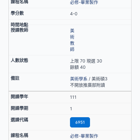
必修-畢業製作
4-0
美
術
教
師
上限 70 現選 30
餘額 40
美術學系
/ 美術碩3
不開放推廣部附讀
111
1
6951
必修-畢業製作