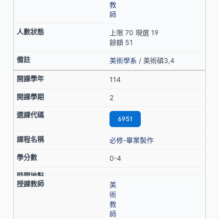
教
師
上限 70 現選 19
餘額 51
美術學系
/ 美術碩3,4
114
2
6951
必修-畢業製作
0-4
美
術
教
師