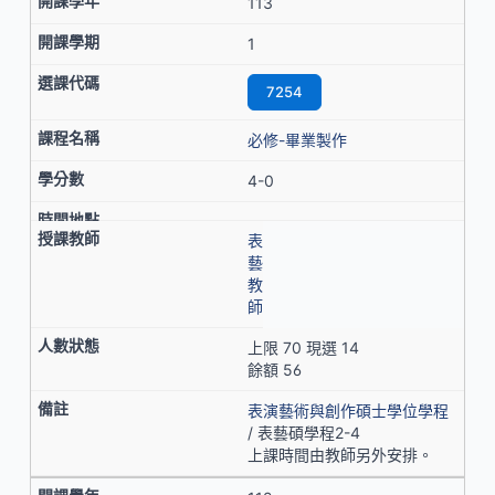
113
1
7254
必修-畢業製作
4-0
表
藝
教
師
上限 70 現選 14
餘額 56
表演藝術與創作碩士學位學程
/ 表藝碩學程2-4
上課時間由教師另外安排。