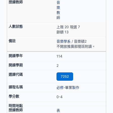
音
樂
教
師
上限 20 現選 7
餘額 13
音樂學系
/ 音樂碩2
不開放推廣部隨班附讀。
114
2
7252
必修-畢業製作
0-4
表