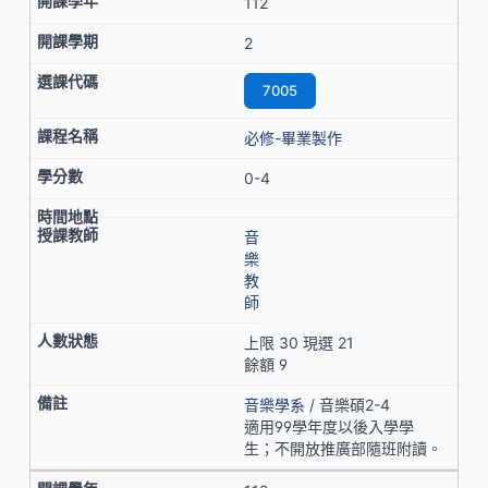
112
2
7005
必修-畢業製作
0-4
音
樂
教
師
上限 30 現選 21
餘額 9
音樂學系
/ 音樂碩2-4
適用99學年度以後入學學
生；不開放推廣部隨班附讀。