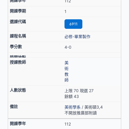
112
1
6911
必修-畢業製作
4-0
美
術
教
師
上限 70 現選 27
餘額 43
美術學系
/ 美術碩3,4
不開放推廣部附讀
112