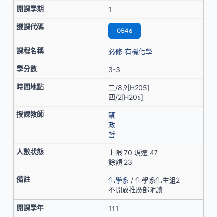
1
0546
必修-有機化學
3-3
二/8,9[H205]
四/2[H206]
蔡
政
哲
上限 70 現選 47
餘額 23
化學系
/ 化學系化生組2
不開放推廣部附讀
111