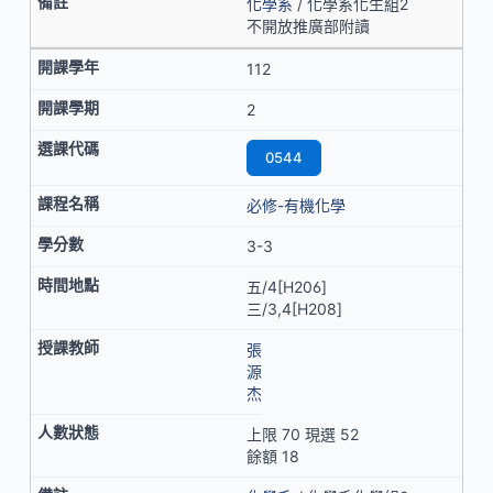
化學系
/ 化學系化生組2
不開放推廣部附讀
112
2
0544
必修-有機化學
3-3
五/4[H206]
三/3,4[H208]
張
源
杰
上限 70 現選 52
餘額 18