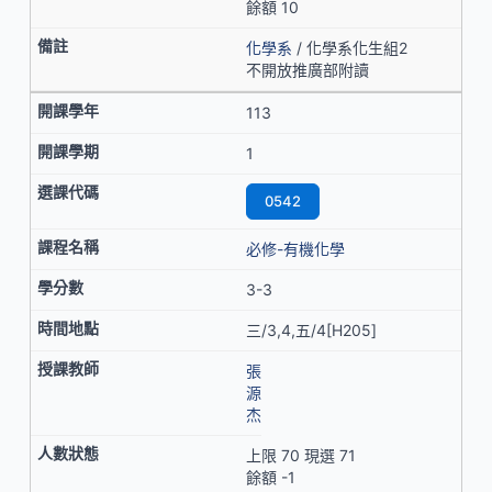
餘額 10
化學系
/ 化學系化生組2
不開放推廣部附讀
113
1
0542
必修-有機化學
3-3
三/3,4,五/4[H205]
張
源
杰
上限 70 現選 71
餘額 -1