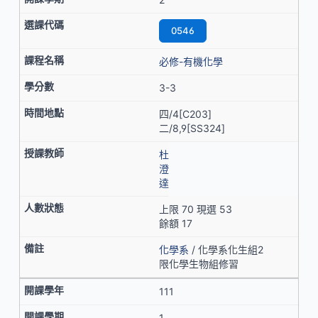
0546
必修-有機化學
3-3
四/4[C203]
二/8,9[SS324]
杜
澄
達
上限 70 現選 53
餘額 17
化學系
/ 化學系化生組2
限化學生物組修習
111
1