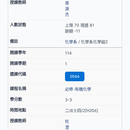
張
源
杰
上限 70 現選 81
餘額 -11
化學系
/ 化學系化學組2
114
1
0546
必修-有機化學
3-3
二/8,9,四/2[H206]
杜
澄