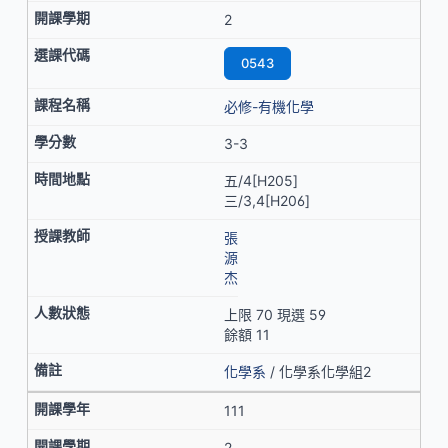
2
0543
必修-有機化學
3-3
五/4[H205]
三/3,4[H206]
張
源
杰
上限 70 現選 59
餘額 11
化學系
/ 化學系化學組2
111
2