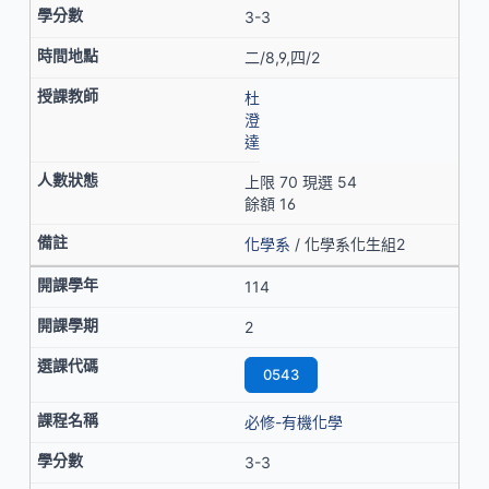
3-3
二/8,9,四/2
杜
澄
達
上限 70 現選 54
餘額 16
化學系
/ 化學系化生組2
114
2
0543
必修-有機化學
3-3