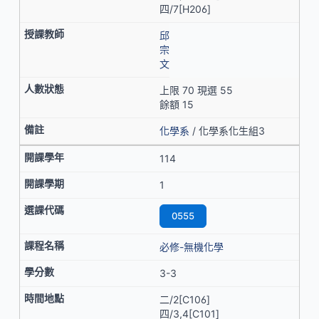
四/7[H206]
邱
宗
文
上限 70 現選 55
餘額 15
化學系
/ 化學系化生組3
114
1
0555
必修-無機化學
3-3
二/2[C106]
四/3,4[C101]