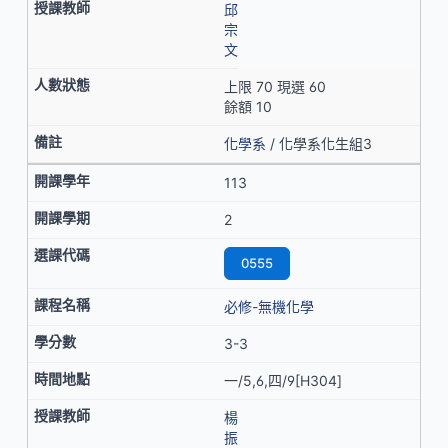
邱
宗
文
上限 70 現選 60
餘額 10
化學系
/ 化學系化生組3
113
2
0555
必修-無機化學
3-3
一/5,6,四/9[H304]
楊
振