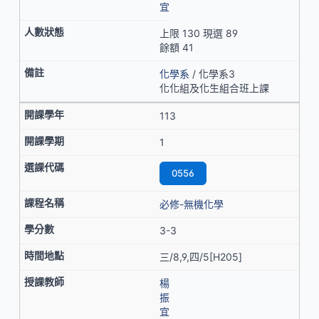
宜
上限 130 現選 89
餘額 41
化學系
/ 化學系3
化化組及化生組合班上課
113
1
0556
必修-無機化學
3-3
三/8,9,四/5[H205]
楊
振
宜