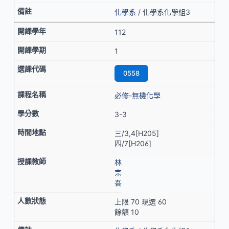
化學系
/ 化學系化學組3
112
1
0558
必修-無機化學
3-3
三/3,4[H205]
四/7[H206]
林
宗
吾
上限 70 現選 60
餘額 10