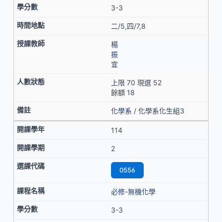
3-3
二/5,四/7,8
楊
振
宜
上限 70 現選 52
餘額 18
化學系
/ 化學系化生組3
114
2
0556
必修-無機化學
3-3