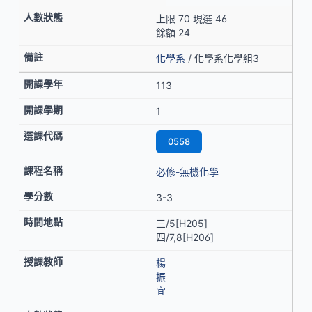
上限 70 現選 46
餘額 24
化學系
/ 化學系化學組3
113
1
0558
必修-無機化學
3-3
三/5[H205]
四/7,8[H206]
楊
振
宜