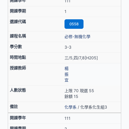
111
1
0558
必修-無機化學
3-3
三/5,四/7,8[H205]
楊
振
宜
上限 70 現選 55
餘額 15
化學系
/ 化學系化生組3
111
2