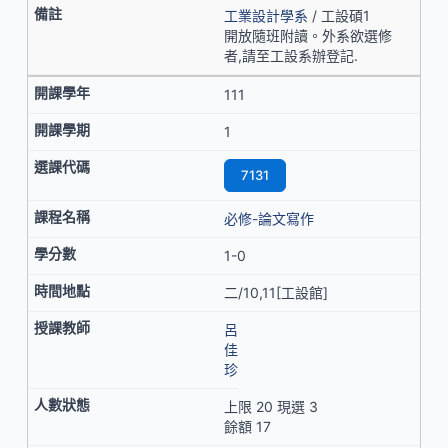
工業設計學系
/ 工設碩1
開放隨班附讀。外系欲選修
者,請至工設系辦登記.
111
1
7131
必修-論文寫作
1-0
二/10,11[工設館]
呂
佳
珍
上限 20 現選 3
餘額 17