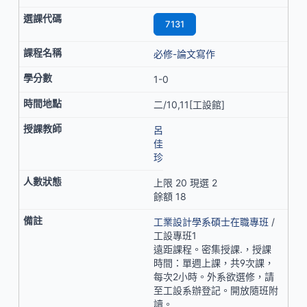
7131
必修-論文寫作
1-0
二/10,11[工設館]
呂
佳
珍
上限 20 現選 2
餘額 18
工業設計學系碩士在職專班
/
工設專班1
遠距課程。密集授課.，授課
時間：單週上課，共9次課，
每次2小時。外系欲選修，請
至工設系辦登記。開放隨班附
讀。