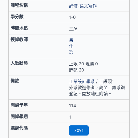
必修-論文寫作
1-0
三/6
呂
佳
珍
上限 20 現選 0
餘額 20
工業設計學系
/ 工設碩1
外系欲選修者，請至工設系辦
登記。開放隨班附讀。
114
1
7091