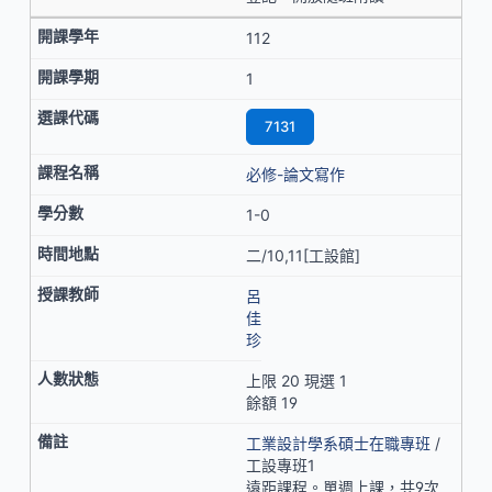
112
1
7131
必修-論文寫作
1-0
二/10,11[工設館]
呂
佳
珍
上限 20 現選 1
餘額 19
工業設計學系碩士在職專班
/
工設專班1
遠距課程。單週上課，共9次