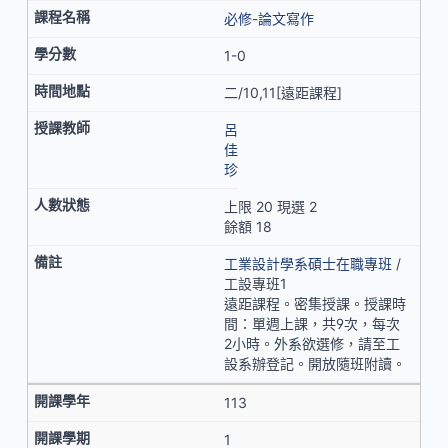
必修-論文寫作
1-0
二/10,11[遠距課程]
呂
佳
珍
上限 20 現選 2
餘額 18
工業設計學系碩士在職專班
/
工設專班1
遠距課程。密集授課。授課時
間：單週上課，共9次，每次
2小時。外系欲選修，請至工
設系辦登記。開放隨班附讀。
113
1