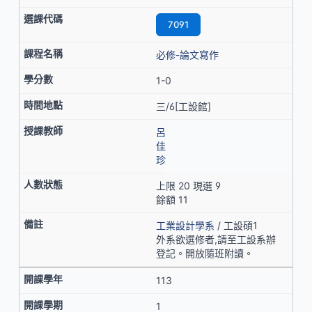
7091
必修-論文寫作
1-0
三/6[工設館]
呂
佳
珍
上限 20 現選 9
餘額 11
工業設計學系
/ 工設碩1
外系欲選修者,請至工設系辦
登記。開放隨班附讀。
113
1