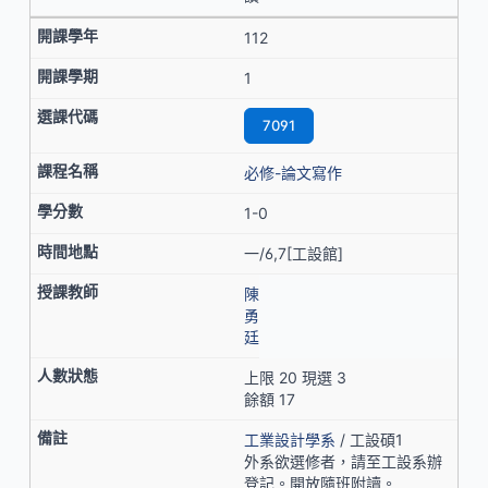
112
1
7091
必修-論文寫作
1-0
一/6,7[工設館]
陳
勇
廷
上限 20 現選 3
餘額 17
工業設計學系
/ 工設碩1
外系欲選修者，請至工設系辦
登記。開放隨班附讀。