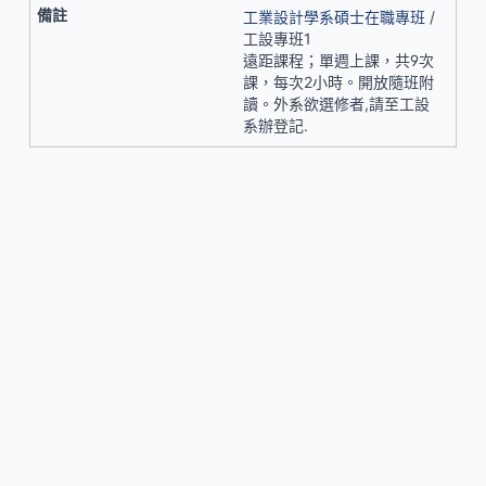
工業設計學系碩士在職專班
/
工設專班1
遠距課程；單週上課，共9次
課，每次2小時。開放隨班附
讀。外系欲選修者,請至工設
系辦登記.