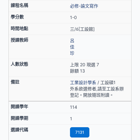
必修-論文寫作
1-0
三/6[工設館]
呂
佳
珍
上限 20 現選 7
餘額 13
工業設計學系
/ 工設碩1
外系欲選修者,請至工設系辦
登記。開放隨班附讀。
114
1
7131