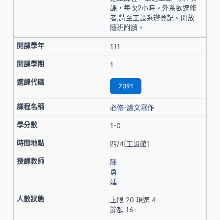
課，每次2小時。外系欲選修
者,請至工設系辦登記。開放
隨班附讀。
111
1
7091
必修-論文寫作
1-0
四/4[工設館]
陳
勇
廷
上限 20 現選 4
餘額 16