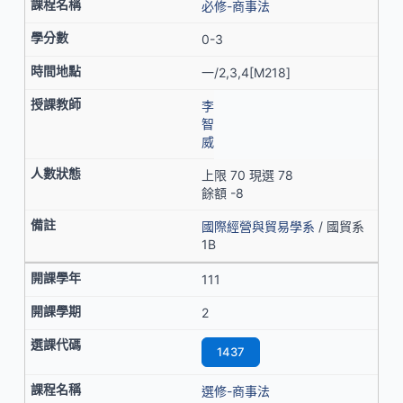
必修-商事法
0-3
一/2,3,4[M218]
李
智
威
上限 70 現選 78
餘額 -8
國際經營與貿易學系
/ 國貿系
1B
111
2
1437
選修-商事法