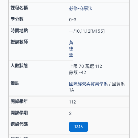
必修-商事法
0-3
一/10,11,12[M155]
黃
德
聖
上限 70 現選 112
餘額 -42
國際經營與貿易學系
/ 國貿系
1A
112
2
1316