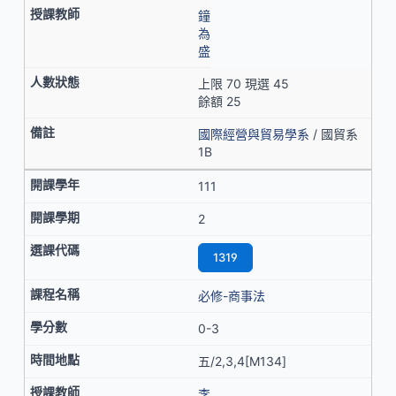
鐘
為
盛
上限 70 現選 45
餘額 25
國際經營與貿易學系
/ 國貿系
1B
111
2
1319
必修-商事法
0-3
五/2,3,4[M134]
李