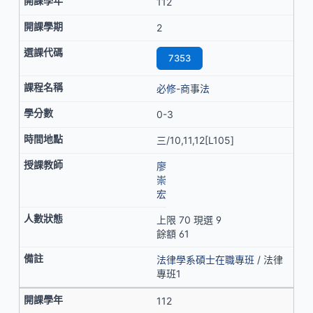
112
2
7353
必修-商事法
0-3
三/10,11,12[L105]
廖
崇
宏
上限 70 現選 9
餘額 61
法律學系碩士在職專班
/ 法律
專班1
112