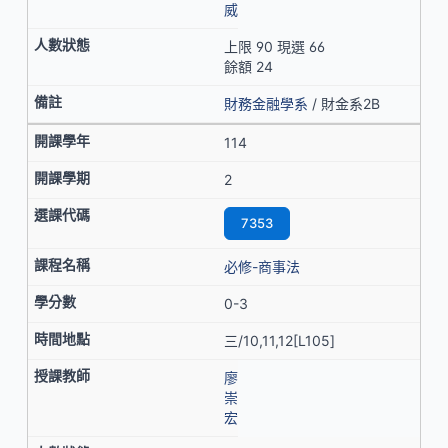
威
上限 90 現選 66
餘額 24
財務金融學系
/ 財金系2B
114
2
7353
必修-商事法
0-3
三/10,11,12[L105]
廖
崇
宏