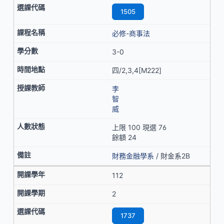
1505
必修-商事法
3-0
四/2,3,4[M222]
李
智
威
上限 100 現選 76
餘額 24
財務金融學系
/ 財金系2B
112
2
1737