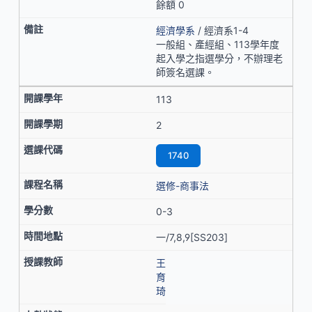
餘額 0
經濟學系
/ 經濟系1-4
一般組、產經組、113學年度
起入學之指選學分，不辦理老
師簽名選課。
113
2
1740
選修-商事法
0-3
一/7,8,9[SS203]
王
育
琦