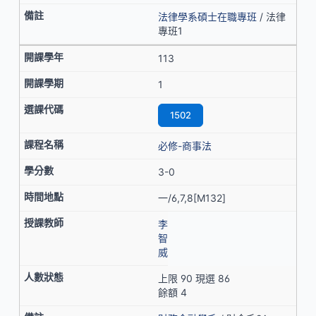
法律學系碩士在職專班
/ 法律
專班1
113
1
1502
必修-商事法
3-0
一/6,7,8[M132]
李
智
威
上限 90 現選 86
餘額 4