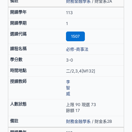
財務金融學系
/ 財金系2A
113
1
1507
必修-商事法
3-0
二/2,3,4[M132]
李
智
威
上限 90 現選 73
餘額 17
財務金融學系
/ 財金系2B