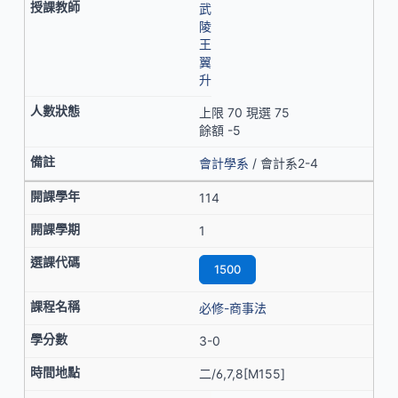
武
陵
王
翼
升
上限 70 現選 75
餘額 -5
會計學系
/ 會計系2-4
114
1
1500
必修-商事法
3-0
二/6,7,8[M155]