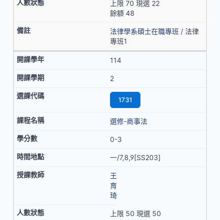
上限 70 現選 22
餘額 48
法律學系碩士在職專班
/ 法律
專班1
114
2
1731
選修-商事法
0-3
一/7,8,9[SS203]
王
育
琦
上限 50 現選 50