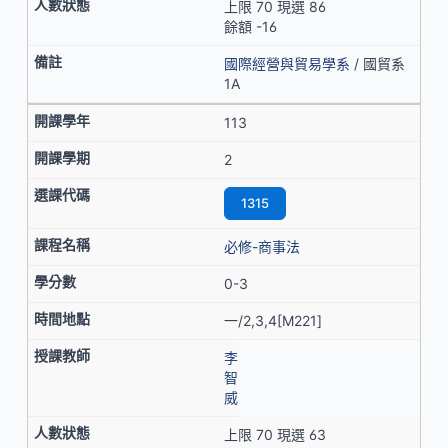
上限 70 現選 86
餘額 -16
國際經營與貿易學系
/ 國貿系
1A
113
2
1315
必修-商事法
0-3
一/2,3,4[M221]
李
智
威
上限 70 現選 63