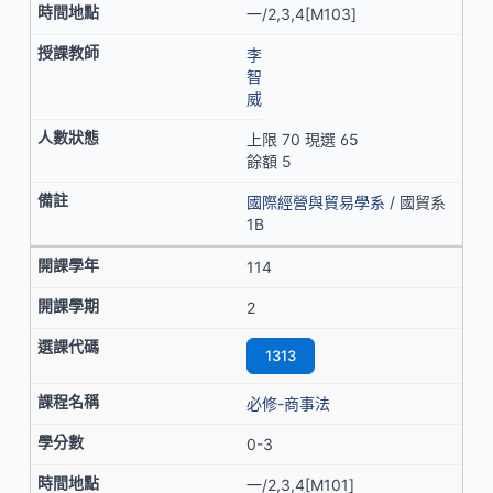
一/2,3,4[M103]
李
智
威
上限 70 現選 65
餘額 5
國際經營與貿易學系
/ 國貿系
1B
114
2
1313
必修-商事法
0-3
一/2,3,4[M101]