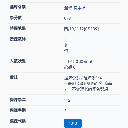
選修-商事法
0-3
四/10,11,12[SS209]
王
育
琦
上限 50 現選 50
餘額 0
經濟學系
/ 經濟系1-4
一般組及產經組指定選修學
分，不辦理老師簽名選課
112
2
1313