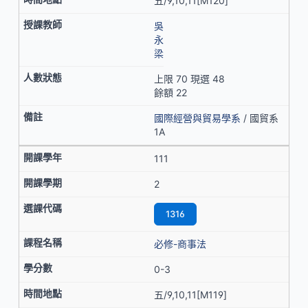
五/9,10,11[M120]
吳
永
梁
上限 70 現選 48
餘額 22
國際經營與貿易學系
/ 國貿系
1A
111
2
1316
必修-商事法
0-3
五/9,10,11[M119]