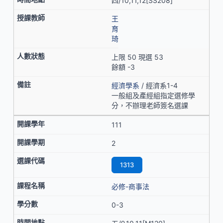
四/10,11,12[SS208]
王
育
琦
上限 50 現選 53
餘額 -3
經濟學系
/ 經濟系1-4
一般組及產經組指定選修學
分，不辦理老師簽名選課
111
2
1313
必修-商事法
0-3