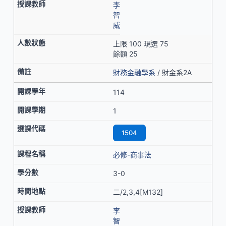
李
智
威
上限 100 現選 75
餘額 25
財務金融學系
/ 財金系2A
114
1
1504
必修-商事法
3-0
二/2,3,4[M132]
李
智