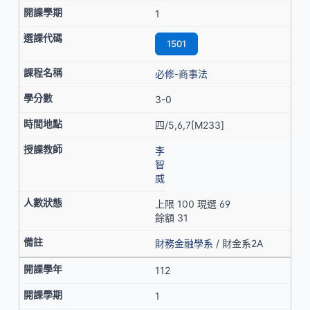
1
1501
必修-商事法
3-0
四/5,6,7[M233]
李
智
威
上限 100 現選 69
餘額 31
財務金融學系
/ 財金系2A
112
1