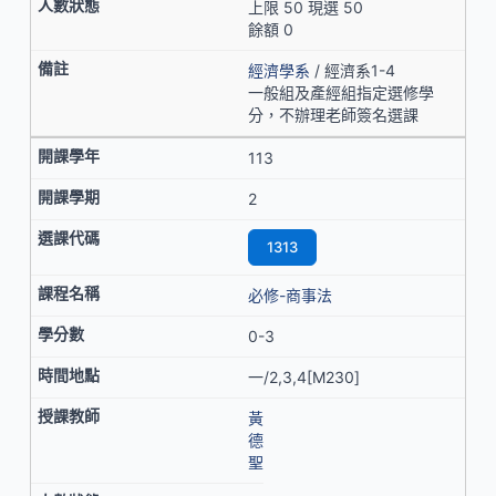
上限 50 現選 50
餘額 0
經濟學系
/ 經濟系1-4
一般組及產經組指定選修學
分，不辦理老師簽名選課
113
2
1313
必修-商事法
0-3
一/2,3,4[M230]
黃
德
聖