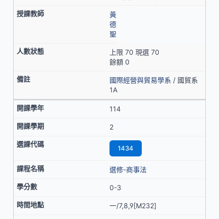
黃
德
聖
上限 70 現選 70
餘額 0
國際經營與貿易學系
/ 國貿系
1A
114
2
1434
選修-商事法
0-3
一/7,8,9[M232]