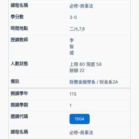
必修-商事法
3-0
二/6,7,8
李
智
威
上限 80 現選 58
餘額 22
財務金融學系
/ 財金系2A
115
1
1504
必修-商事法