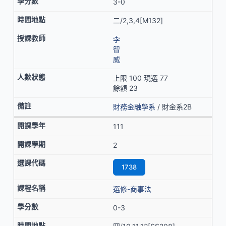
3-0
二/2,3,4[M132]
李
智
威
上限 100 現選 77
餘額 23
財務金融學系
/ 財金系2B
111
2
1738
選修-商事法
0-3