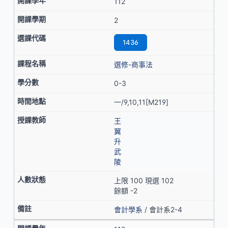
112
2
1436
選修-商事法
0-3
一/9,10,11[M219]
王
翼
升
武
陵
上限 100 現選 102
餘額 -2
會計學系
/ 會計系2-4