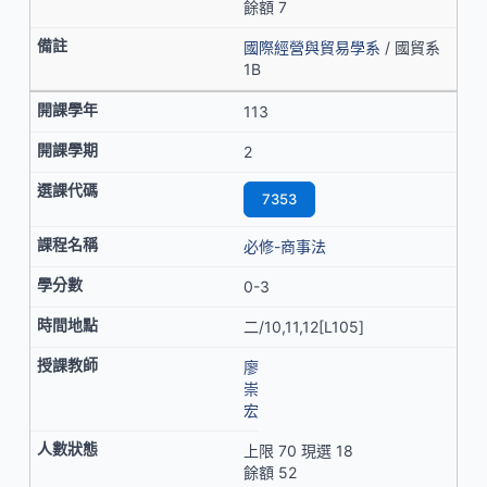
餘額 7
國際經營與貿易學系
/ 國貿系
1B
113
2
7353
必修-商事法
0-3
二/10,11,12[L105]
廖
崇
宏
上限 70 現選 18
餘額 52