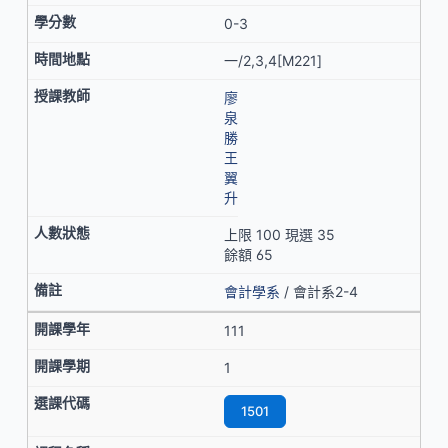
0-3
一/2,3,4[M221]
廖
泉
勝
王
翼
升
上限 100 現選 35
餘額 65
會計學系
/ 會計系2-4
111
1
1501