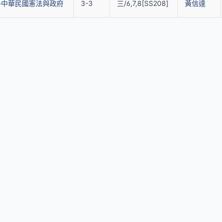
-中華民國憲法與政府
3-3
三/6,7,8[SS208]
黃信達
站內連結
聯絡
助理
首頁
跨領域課程
(0
開課單位一覽
表單申請
co
通識課程一覽
開放資料
教