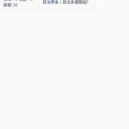
政治學系
/ 政治系國關組1
餘額 30
我們
4)2359 0121 轉 22302
urse@thu.edu.tw
務處註課組