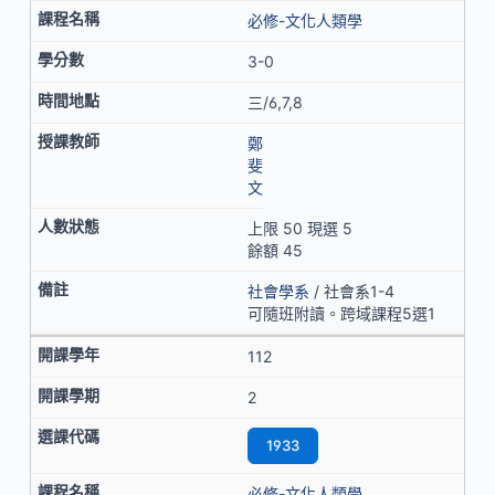
必修-文化人類學
3-0
三/6,7,8
鄭
斐
文
上限 50 現選 5
餘額 45
社會學系
/ 社會系1-4
可隨班附讀。跨域課程5選1
112
2
1933
必修-文化人類學