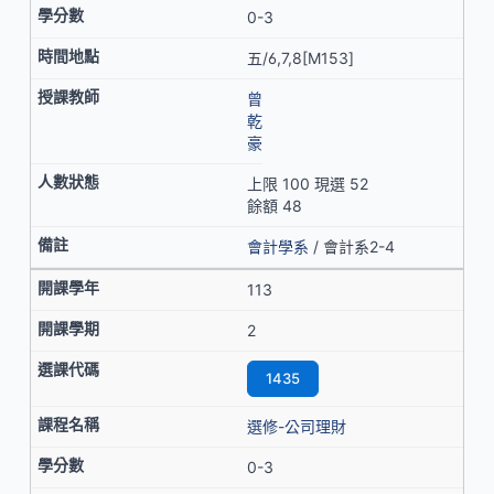
0-3
五/6,7,8[M153]
曾
乾
豪
上限 100 現選 52
餘額 48
會計學系
/ 會計系2-4
113
2
1435
選修-公司理財
0-3