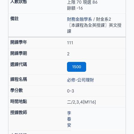
上限 70 現選 86
餘額 -16
財務金融學系
/ 財金系2
〖本課程為全英授課〗英文授
課
111
2
1500
必修-公司理財
0-3
二/2,3,4[M116]
李
春
安