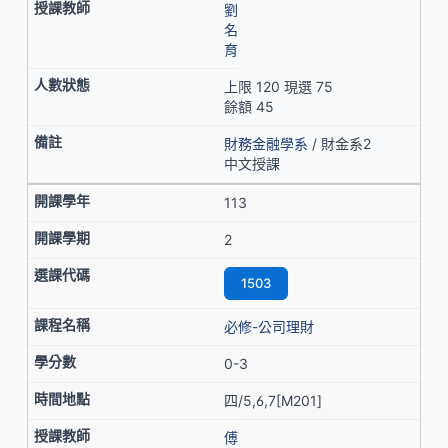
劉
名
育
上限 120 現選 75
餘額 45
財務金融學系
/ 財金系2
中文授課
113
2
1503
必修-公司理財
0-3
四/5,6,7[M201]
傅