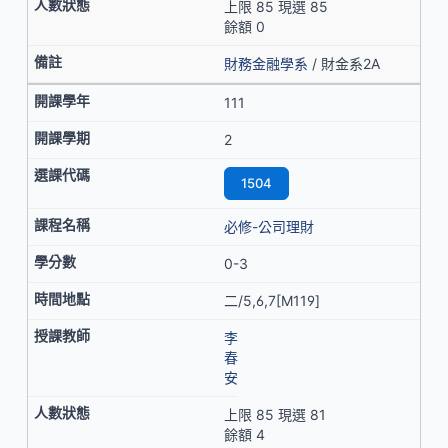
上限 85 現選 85
餘額 0
財務金融學系
/ 財金系2A
111
2
1504
必修-公司理財
0-3
二/5,6,7[M119]
李
春
安
上限 85 現選 81
餘額 4