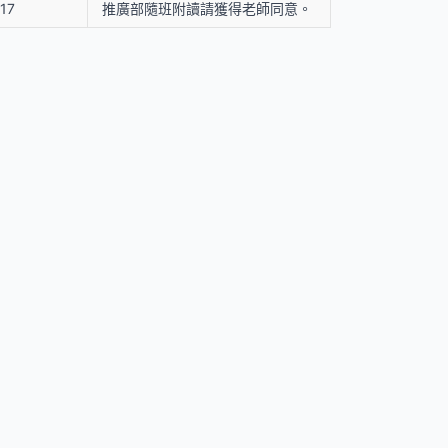
17
推廣部隨班附讀請獲得老師同意。
我們
4)2359 0121 轉 22302
urse@thu.edu.tw