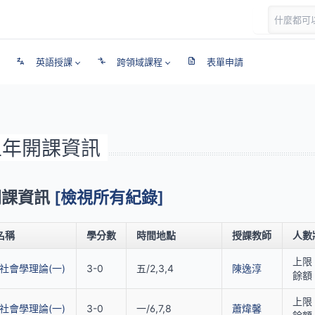
英語授課
跨領域課程
表單申請
近五年開課資訊
年開課資訊
[檢視所有紀錄]
名稱
學分數
時間地點
授課教師
人數
上限 
社會學理論(一)
3-0
五/2,3,4
陳逸淳
餘額 
上限 
社會學理論(一)
3-0
一/6,7,8
蕭煒馨