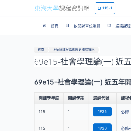
115-1
首頁
依開課單位瀏覽
通識課程
首頁
69e15課程編碼歷史開課資訊
69e15-社會學理論(一) 
69e15-社會學理論(一) 近五
開課學年度
開課學期
選課代號
課程
115
1
1926
必修-
115
1
1928
必修-