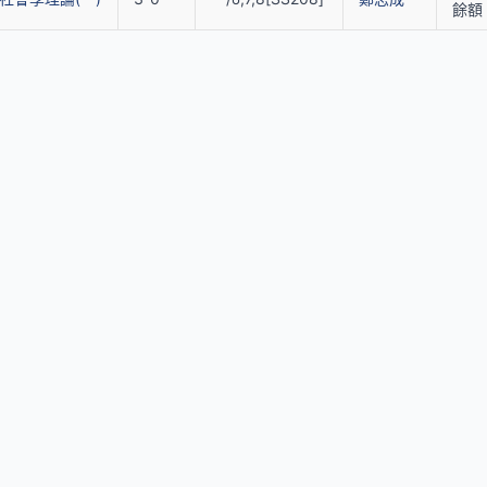
餘額 
站內連結
聯絡
助理
首頁
跨領域課程
(0
開課單位一覽
表單申請
co