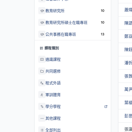
蕭
教育研究所
10
教育研究所碩士在職專班
10
陳
公共事務在職專班
13
鄭
課程類別
陳
通識課程
潘
共同選修
張
程式外語
萬
軍訓體育
葉
學分學程
彭
其他課程
張
全部列出