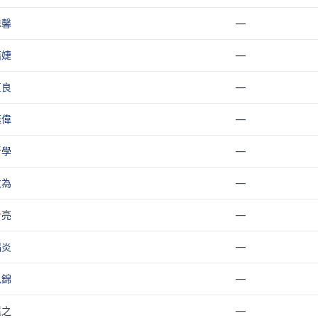
煒馨
—
語婕
—
亘良
—
鈺偉
—
忻學
—
敦為
—
尹亮
—
福炎
—
思錦
—
瀛之
—