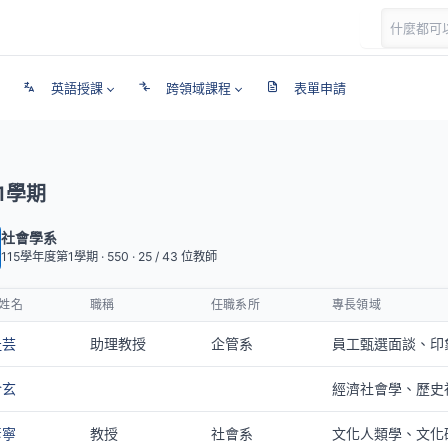
英語授課
跨領域課程
表單申請
1學期
社會學系
115學年度第1學期 · 550 ·
25
/
43
位教師
姓名
職稱
任職系所
專長領域
祉芸
助理教授
企管系
員工甄選面談、印
介玄
經濟社會學、歷史
彥寧
教授
社會系
文化人類學、文化