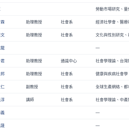
正
勞動市場研究、量
甘霖
助理教授
社會系
經濟社學會、醫療
斐文
助理教授
社會系
文化與性別研究、
志龍
—
少君
助理教授
通識中心
社會學理論、台灣
維邦
助理教授
社會系
健康與疾病社會學
友仁
副教授
社會系
全球生產網絡、都
逸淳
講師
社會系
社會學理論、中產
揚義
—
儒晟
—