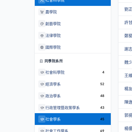
社會科學院
劉
農學院
許
創藝學院
法律學院
鄭
國際學院
謝
同學院系所
魏
社會科學院
4
王
經濟學系
52
楊
政治學系
48
陳
行政管理暨政策學系
43
郭
社會學系
45
楊
社會工作學系
69