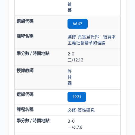
祉
芸
6647
選修-真實烏托邦：後資本
主義社會變革的理論
2-0
三/12,13
許
甘
霖
1931
必修-質性研究
3-0
一/6,7,8