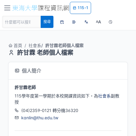
115-1
A
搜尋
A
首頁
社會系
許甘霖老師個人檔案
許甘霖 老師個人檔案
個人簡介
許甘霖老師
115學年度第一學期於本校開課資訊如下，為
社會系
副教
授
(04)2359-0121 轉分機36320
kanlin@thu.edu.tw