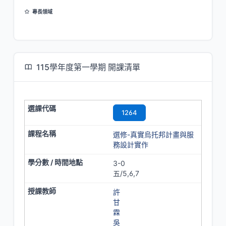
專長領域
經濟社學會
醫療社會
國家理論
115學年度第一學期 開課清單
1264
選修-真實烏托邦計畫與服
務設計實作
3-0
五/5,6,7
許
甘
霖
吳