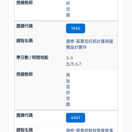
許
甘
霖
1945
選修-真實烏托邦計畫與服
務設計實作
3-0
五/5,6,7
吳
祉
芸
許
甘
霖
6461
選修-靈異經驗與靈異敘事