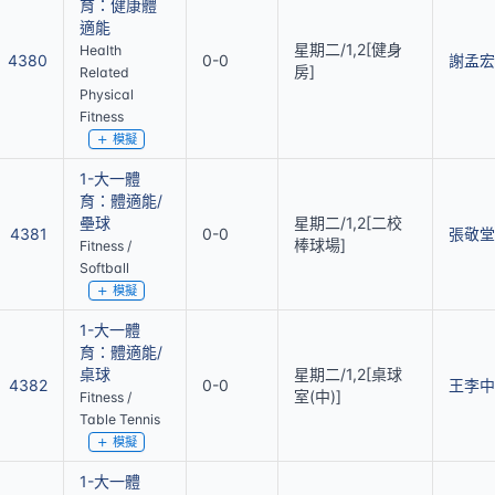
育：健康體
適能
星期二/1,2[健身
Health
4380
0-0
謝孟宏
房]
Related
Physical
Fitness
模擬
1-大一體
育：體適能/
壘球
星期二/1,2[二校
4381
0-0
張敬堂
棒球場]
Fitness /
Softball
模擬
1-大一體
育：體適能/
桌球
星期二/1,2[桌球
4382
0-0
王李中
室(中)]
Fitness /
Table Tennis
模擬
1-大一體