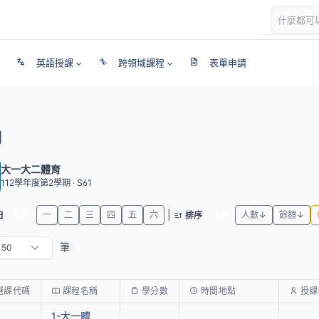
英語授課
跨領域課程
表單申請
期
大一大二體育
112學年度第2學期 · S61
|
全部
一
二
三
四
五
六
代碼
人數↓
餘額↓
日
排序
筆
選課代碼
課程名稱
學分數
時間地點
授課
1-大一體