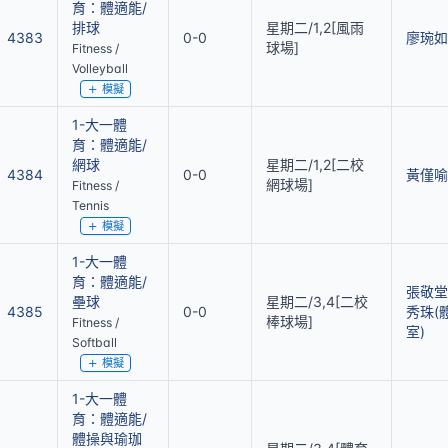
育：體適能/
排球
星期二/1,2[風雨
4383
0-0
廖琬如
球場]
Fitness /
Volleyball
模擬
1-大一體
育：體適能/
網球
星期二/1,2[二校
4384
0-0
黃僅喻
網球場]
Fitness /
Tennis
模擬
1-大一體
育：體適能/
張敬堂
壘球
星期二/3,4[二校
4385
0-0
秀珠(
棒球場]
Fitness /
室)
Softball
模擬
1-大一體
育：體適能/
體操與瑜珈