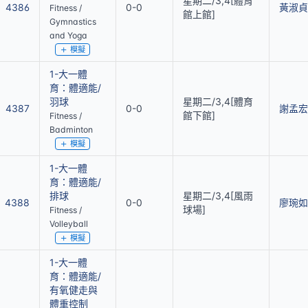
星期二/3,4[體育
4386
0-0
黃淑貞
Fitness /
館上館]
Gymnastics
and Yoga
模擬
1-大一體
育：體適能/
羽球
星期二/3,4[體育
4387
0-0
謝孟宏
館下館]
Fitness /
Badminton
模擬
1-大一體
育：體適能/
排球
星期二/3,4[風雨
4388
0-0
廖琬如
球場]
Fitness /
Volleyball
模擬
1-大一體
育：體適能/
有氧健走與
體重控制