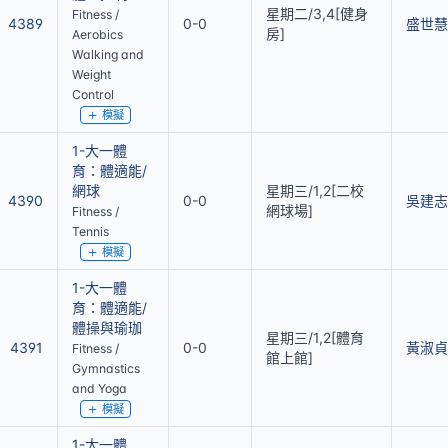
星期二/3,4[健身
Fitness /
4389
0-0
盛世慧
房]
Aerobics
Walking and
Weight
Control
模擬
1-大一體
育：體適能/
網球
星期三/1,2[二校
4390
0-0
吳建志
網球場]
Fitness /
Tennis
模擬
1-大一體
育：體適能/
體操與瑜珈
星期三/1,2[體育
4391
0-0
黃淑貞
Fitness /
館上館]
Gymnastics
and Yoga
模擬
1-大一體