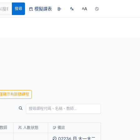
模擬課表
A
搜尋
A
僅顯示有餘額課程
教師
人數狀態
備註
02236
大一大二