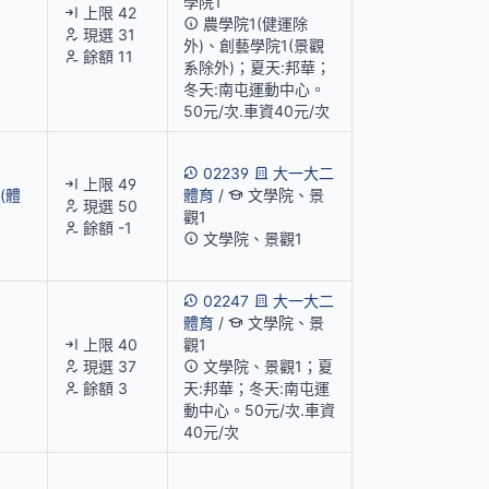
學院1
上限 42
農學院1(健運除
現選 31
外)、創藝學院1(景觀
餘額 11
系除外)；夏天:邦華；
冬天:南屯運動中心。
50元/次.車資40元/次
02239
大一大二
上限 49
(體
體育
/
文學院、景
現選 50
觀1
餘額 -1
文學院、景觀1
02247
大一大二
體育
/
文學院、景
上限 40
觀1
現選 37
文學院、景觀1；夏
餘額 3
天:邦華；冬天:南屯運
動中心。50元/次.車資
40元/次