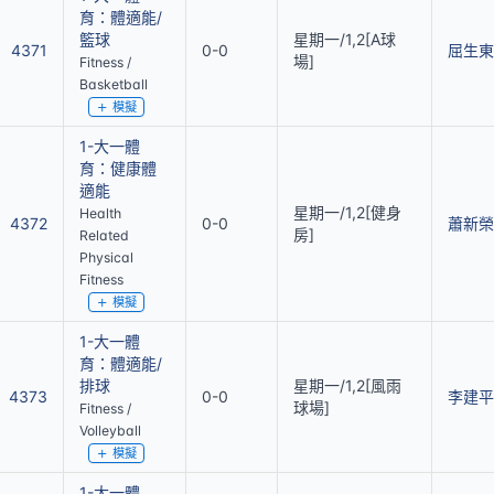
育：體適能/
籃球
星期一/1,2[A球
4371
0-0
屈生東
場]
Fitness /
Basketball
模擬
1-大一體
育：健康體
適能
星期一/1,2[健身
Health
4372
0-0
蕭新榮
房]
Related
Physical
Fitness
模擬
1-大一體
育：體適能/
排球
星期一/1,2[風雨
4373
0-0
李建平
球場]
Fitness /
Volleyball
模擬
1-大一體