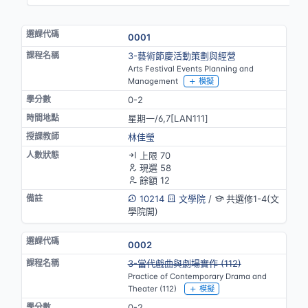
0001
3-藝術節慶活動策劃與經營
Arts Festival Events Planning and
Management
模擬
0-2
星期一/6,7[LAN111]
林佳瑩
上限 70
現選 58
餘額 12
10214
文學院
/
共選修1-4(文
學院開)
0002
停開
3-當代戲曲與劇場實作 (112)
Practice of Contemporary Drama and
Theater (112)
模擬
0-2