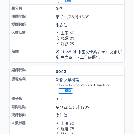
模擬
0-3
星期一/7,8,9[H306]
朱衣仙
上限 60
現選 31
餘額 29
11b68
中國文學系
/
中文系1,2
中文系一、二年級優先。
0043
3-俗文學概論
Introduction to Popular Literature
模擬
0-3
星期四/5,6,7[H209]
李佳蓮
上限 60
現選 75
餘額 -15