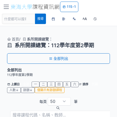
115-1
A
搜尋
A
首頁
系所開課總覽：
系所開課總覽：112學年度第2學期
全部列出
全部列出
112學年度第2學期
全部
一
二
三
四
五
六
代碼
上課日
排序
人數↓
餘額↓
僅顯示有餘額課程
每頁
筆