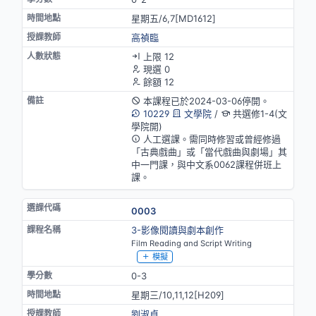
星期五/6,7[MD1612]
高禎臨
上限 12
現選 0
餘額 12
本課程已於2024-03-06停開。
10229
文學院
/
共選修1-4(文
學院開)
人工選課。需同時修習或曾經修過
「古典戲曲」或「當代戲曲與劇場」其
中一門課，與中文系0062課程併班上
課。
0003
3-影像閱讀與劇本創作
Film Reading and Script Writing
模擬
0-3
星期三/10,11,12[H209]
劉淑貞