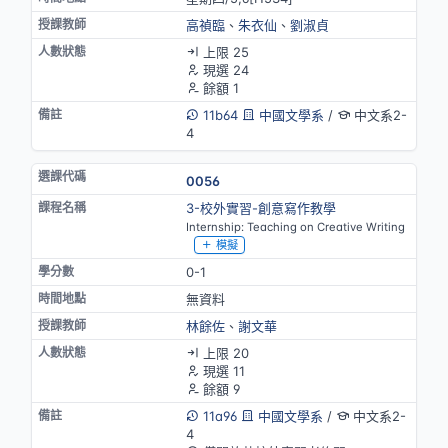
高禎臨
、
朱衣仙
、
劉淑貞
上限 25
現選 24
餘額 1
11b64
中國文學系
/
中文系2-
4
0056
3-校外實習-創意寫作教學
Internship: Teaching on Creative Writing
模擬
0-1
無資料
林餘佐
、
謝文華
上限 20
現選 11
餘額 9
11a96
中國文學系
/
中文系2-
4