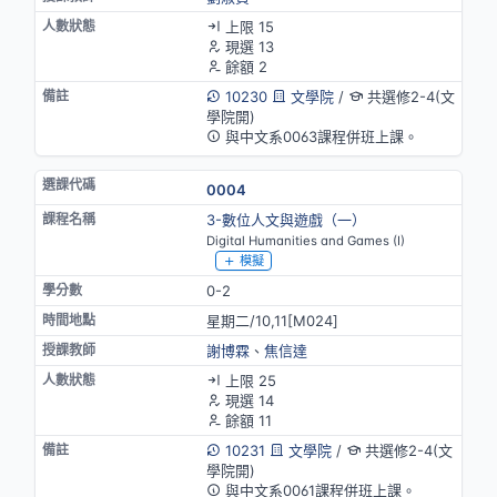
上限 15
現選 13
餘額 2
10230
文學院
/
共選修2-4(文
學院開)
與中文系0063課程併班上課。
0004
3-數位人文與遊戲（一）
Digital Humanities and Games (I)
模擬
0-2
星期二/10,11[M024]
謝博霖
、
焦信達
上限 25
現選 14
餘額 11
10231
文學院
/
共選修2-4(文
學院開)
與中文系0061課程併班上課。