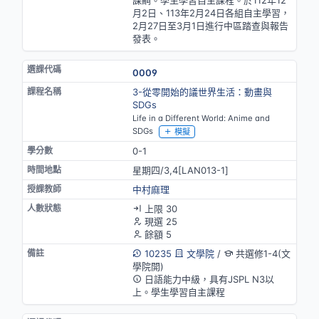
課綱。學生學習自主課程。於112年12
月2日、113年2月24日各組自主學習，
2月27日至3月1日進行中區踏查與報告
發表。
0009
3-從零開始的議世界生活：動畫與
SDGs
Life in a Different World: Anime and
SDGs
模擬
0-1
星期四/3,4[LAN013-1]
中村麻理
上限 30
現選 25
餘額 5
10235
文學院
/
共選修1-4(文
學院開)
日語能力中級，具有JSPL N3以
上。學生學習自主課程