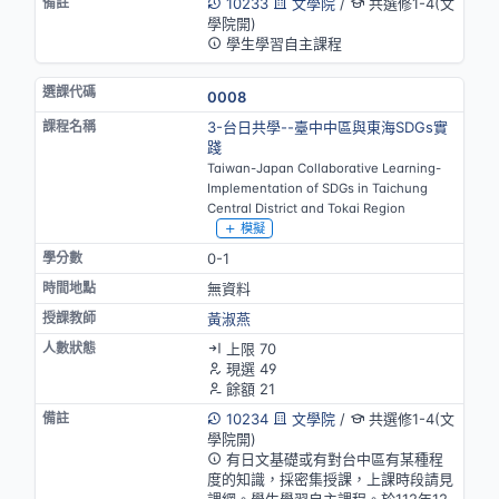
10233
文學院
/
共選修1-4(文
學院開)
學生學習自主課程
0008
3-台日共學--臺中中區與東海SDGs實
踐
Taiwan-Japan Collaborative Learning-
Implementation of SDGs in Taichung
Central District and Tokai Region
模擬
0-1
無資料
黃淑燕
上限 70
現選 49
餘額 21
10234
文學院
/
共選修1-4(文
學院開)
有日文基礎或有對台中區有某種程
度的知識，採密集授課，上課時段請見