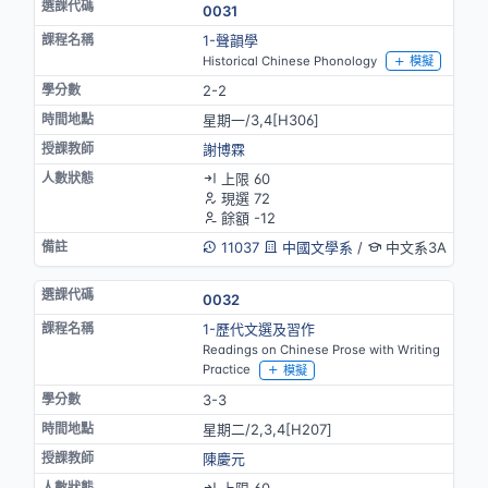
0031
1-聲韻學
Historical Chinese Phonology
模擬
2-2
星期一/3,4[H306]
謝博霖
上限 60
現選 72
餘額 -12
11037
中國文學系
/
中文系3A
0032
1-歷代文選及習作
Readings on Chinese Prose with Writing
Practice
模擬
3-3
星期二/2,3,4[H207]
陳慶元
上限 60