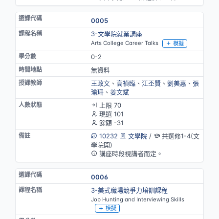
0005
3-文學院就業講座
Arts College Career Talks
模擬
0-2
無資料
王政文
、
高禎臨
、
江丕賢
、
劉美惠
、
張
瑜珊
、
姜文斌
上限 70
現選 101
餘額 -31
10232
文學院
/
共選修1-4(文
學院開)
講座時段視講者而定。
0006
3-美式職場競爭力培訓課程
Job Hunting and Interviewing Skills
模擬