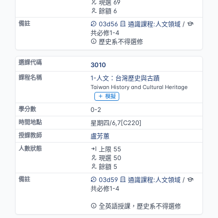
現選 69
餘額 6
03d56
通識課程:人文領域
/
共必修1-4
歷史系不得選修
3010
1-人文：台灣歷史與古蹟
Taiwan History and Cultural Heritage
模擬
0-2
星期四/6,7[C220]
盧芳蕙
上限 55
現選 50
餘額 5
03d59
通識課程:人文領域
/
共必修1-4
英語授課
全英語授課，歷史系不得選修