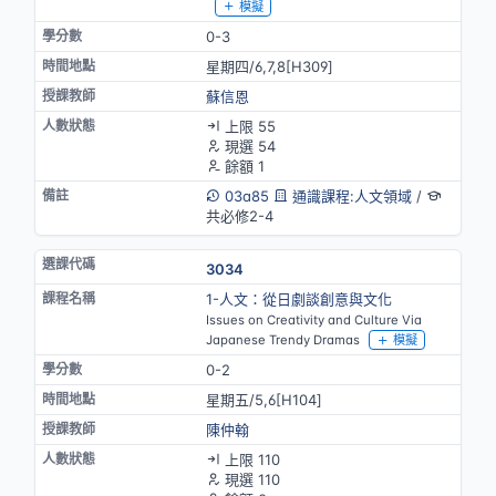
模擬
0-3
星期四/6,7,8[H309]
蘇信恩
上限 55
現選 54
餘額 1
03a85
通識課程:人文領域
/
共必修2-4
3034
1-人文：從日劇談創意與文化
Issues on Creativity and Culture Via
Japanese Trendy Dramas
模擬
0-2
星期五/5,6[H104]
陳仲翰
上限 110
現選 110