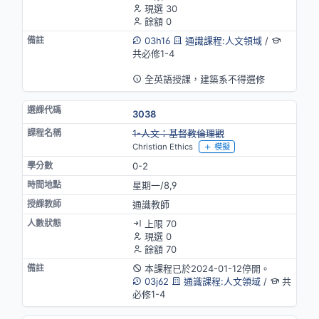
現選 30
餘額 0
03h16
通識課程:人文領域
/
共必修1-4
英語授課
全英語授課，建築系不得選修
3038
停開
1-人文：基督教倫理觀
Christian Ethics
模擬
0-2
星期一/8,9
通識教師
上限 70
現選 0
餘額 70
本課程已於2024-01-12停開。
03j62
通識課程:人文領域
/
共
必修1-4