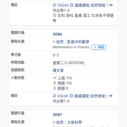
03260
通識課程:自然領域
/
共必修1-4
生科.食科.畜產.環工.化材系不得選
修
3086
1-自然：影劇中的數學
Mathematics in Dramas
模擬
0-2
星期二/3,4[SS108]
陳文豪
上限 110
現選 110
餘額 0
03c65
通識課程:自然領域
/
共必修1-4
3087
1-自然：大氣科學