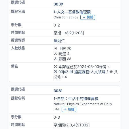
3039
停開
1-人文：基督教倫理觀
Christian Ethics
模擬
0-2
星期一/8,9[H208]
陳尚仁
上限 70
現選 4
餘額 66
本課程已於2024-03-03停開。
03j62
通識課程:人文領域
/
共
必修1-4
3081
1-自然：生活中的物理實驗
Natural: Physics Experiments of Daily
Life
模擬
0-3
星期四/2,3,4[ST032]