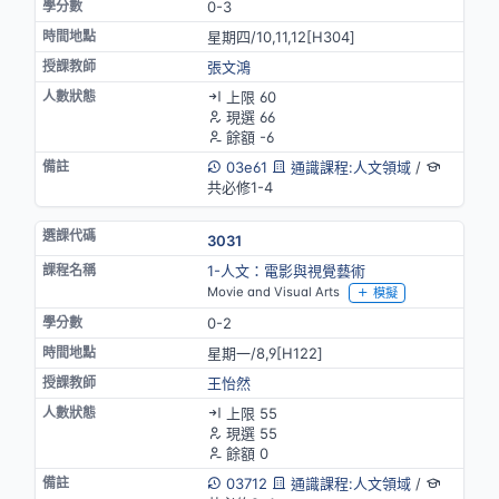
0-3
星期四/10,11,12[H304]
張文鴻
上限 60
現選 66
餘額 -6
03e61
通識課程:人文領域
/
共必修1-4
3031
1-人文：電影與視覺藝術
Movie and Visual Arts
模擬
0-2
星期一/8,9[H122]
王怡然
上限 55
現選 55
餘額 0
03712
通識課程:人文領域
/