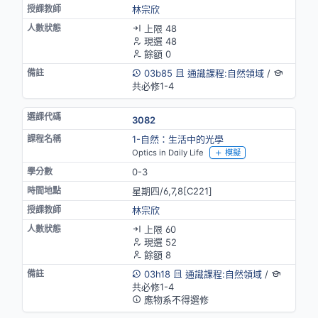
林宗欣
上限 48
現選 48
餘額 0
03b85
通識課程:自然領域
/
共必修1-4
3082
1-自然：生活中的光學
Optics in Daily Life
模擬
0-3
星期四/6,7,8[C221]
林宗欣
上限 60
現選 52
餘額 8
03h18
通識課程:自然領域
/
共必修1-4
應物系不得選修