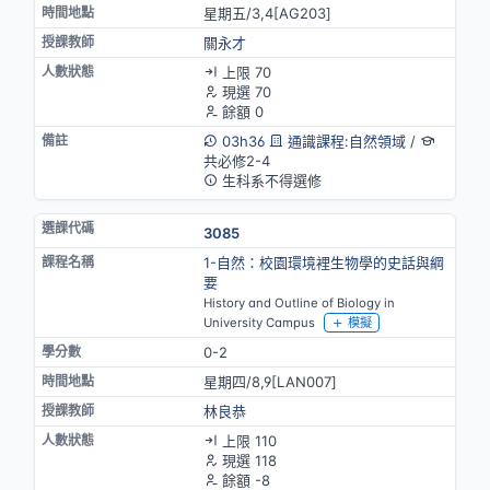
星期五/3,4[AG203]
關永才
上限 70
現選 70
餘額 0
03h36
通識課程:自然領域
/
共必修2-4
生科系不得選修
3085
1-自然：校園環境裡生物學的史話與綱
要
History and Outline of Biology in
University Campus
模擬
0-2
星期四/8,9[LAN007]
林良恭
上限 110
現選 118
餘額 -8