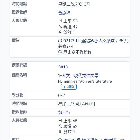
星期二/6,7[C107]
曹淑瑤
上限 50
現選 49
餘額 1
03197
通識課程:人文領域
/
共
必修2-4
歷史系不得選修
3013
1-人文：現代女性文學
Humanities: Women’s Literature
模擬
0-2
星期二/3,4[LAN111]
郭士行
上限 65
現選 62
餘額 3