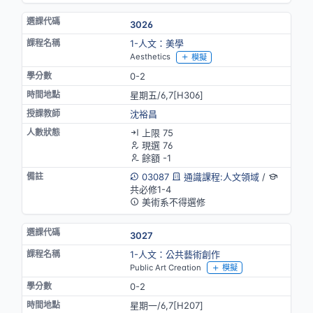
3026
1-人文：美學
Aesthetics
模擬
0-2
星期五/6,7[H306]
沈裕昌
上限 75
現選 76
餘額 -1
03087
通識課程:人文領域
/
共必修1-4
美術系不得選修
3027
1-人文：公共藝術創作
Public Art Creation
模擬
0-2
星期一/6,7[H207]