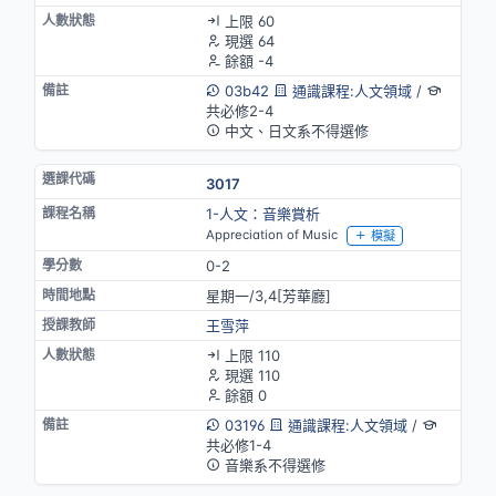
上限 60
現選 64
餘額 -4
03b42
通識課程:人文領域
/
共必修2-4
中文、日文系不得選修
3017
1-人文：音樂賞析
Appreciation of Music
模擬
0-2
星期一/3,4[芳華廳]
王雪萍
上限 110
現選 110
餘額 0
03196
通識課程:人文領域
/
共必修1-4
音樂系不得選修