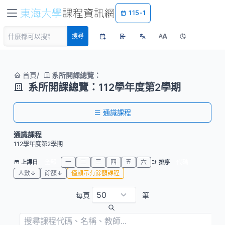
115-1
A
搜尋
A
首頁
系所開課總覽：
系所開課總覽：112學年度第2學期
通識課程
通識課程
112學年度第2學期
全部
一
二
三
四
五
六
代碼
上課日
排序
人數↓
餘額↓
僅顯示有餘額課程
每頁
筆