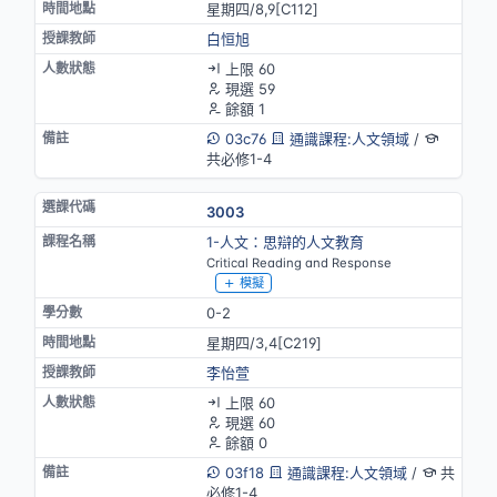
星期四/8,9[C112]
白恒旭
上限 60
現選 59
餘額 1
03c76
通識課程:人文領域
/
共必修1-4
3003
1-人文：思辯的人文教育
Critical Reading and Response
模擬
0-2
星期四/3,4[C219]
李怡萱
上限 60
現選 60
餘額 0
03f18
通識課程:人文領域
/
共
必修1-4