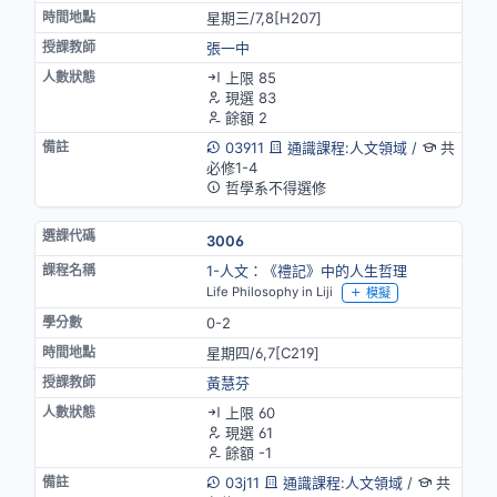
星期三/7,8[H207]
張一中
上限 85
現選 83
餘額 2
03911
通識課程:人文領域
/
共
必修1-4
哲學系不得選修
3006
1-人文：《禮記》中的人生哲理
Life Philosophy in Liji
模擬
0-2
星期四/6,7[C219]
黃慧芬
上限 60
現選 61
餘額 -1
03j11
通識課程:人文領域
/
共