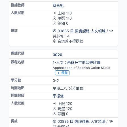
蔡永凱
上限 110
現選 110
餘額 0
03835
通識課程:人文領域
/
共必修1-4
音樂系不得選修
3020
1-人文：西班牙吉他音樂欣賞
Appreciation of Spanish Guitar Music
模擬
0-2
星期二/5,6[芳華廳]
李振聲
上限 120
現選 120
餘額 0
03836
通識課程:人文領域
/
共必修1-4