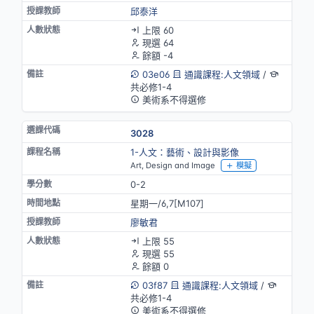
邱泰洋
上限 60
現選 64
餘額 -4
03e06
通識課程:人文領域
/
共必修1-4
美術系不得選修
3028
1-人文：藝術、設計與影像
Art, Design and Image
模擬
0-2
星期一/6,7[M107]
廖敏君
上限 55
現選 55
餘額 0
03f87
通識課程:人文領域
/
共必修1-4
美術系不得選修