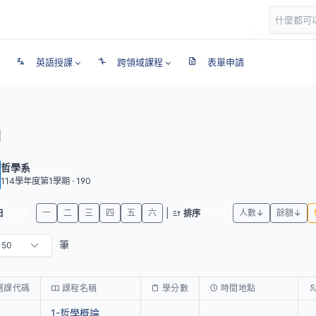
英語授課
跨領域課程
表單申請
期
哲學系
114學年度第1學期 · 190
|
全部
一
二
三
四
五
六
代碼
人數↓
餘額↓
日
排序
筆
選課代碼
課程名稱
學分數
時間地點
1-哲學概論