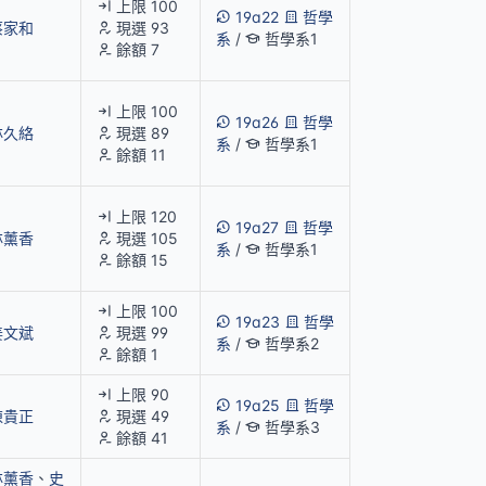
上限 100
19a22
哲學
蔡家和
現選 93
系
/
哲學系1
餘額 7
上限 100
19a26
哲學
林久絡
現選 89
系
/
哲學系1
餘額 11
上限 120
19a27
哲學
林薰香
現選 105
系
/
哲學系1
餘額 15
上限 100
19a23
哲學
姜文斌
現選 99
系
/
哲學系2
餘額 1
上限 90
19a25
哲學
陳貴正
現選 49
系
/
哲學系3
餘額 41
林薰香
、
史