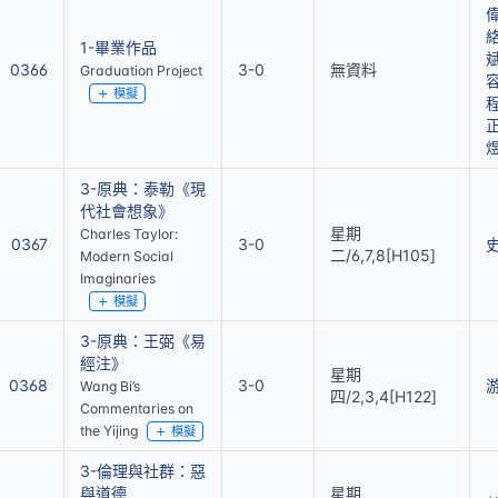
1-畢業作品
0366
3-0
無資料
Graduation Project
模擬
3-原典：泰勒《現
代社會想象》
星期
Charles Taylor:
0367
3-0
二/6,7,8[H105]
Modern Social
Imaginaries
模擬
3-原典：王弼《易
經注》
星期
0368
3-0
Wang Bi’s
四/2,3,4[H122]
Commentaries on
the Yijing
模擬
3-倫理與社群：惡
與道德
星期