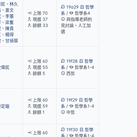
偉民
、
林久
19a29
哲學
絡
、
姜文
上限 70
系
/
哲學系4
斌
、
李蕙
現選 37
與指導老師約
容
、
梁奮
餘額 33
見討論，人工加
程
、
陳貴
選
正
、
楊得
煜
、
甘偵蓉
上限 60
19f28
哲學
史偉民
現選 55
系
/
哲學系1-4
餘額 5
西哲
上限 60
19f29
哲學
游定璇
現選 59
系
/
哲學系1-4
餘額 1
中哲
19f30
哲學
上限 60
系
/
哲學系1-4