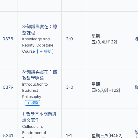
3-知識與實在：總
整課程
星期
0378
2-0
Knowledge and
五/3,4[H122]
Reality: Capstone
Course
模擬
3-知識與實在：佛
教哲學導論
星期
Introduction to
0379
3-0
四/6,7,8[H122]
Buddhist
Philosophy
模擬
1-哲學基本問題與
論文寫作
Colloquium:
Fundamental
5241
1-1
星期三/9[H452]