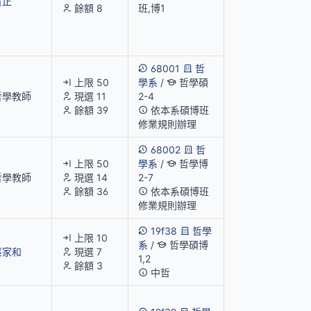
貴正
餘額 8
班,博1
68001
哲
上限 50
學系
/
哲學碩
哲學教師
現選 11
2-4
餘額 39
依本系碩博班
修業規則辦理
68002
哲
上限 50
學系
/
哲學博
哲學教師
現選 14
2-7
餘額 36
依本系碩博班
修業規則辦理
19f38
哲學
上限 10
系
/
哲學碩博
蔡家和
現選 7
1,2
餘額 3
中哲