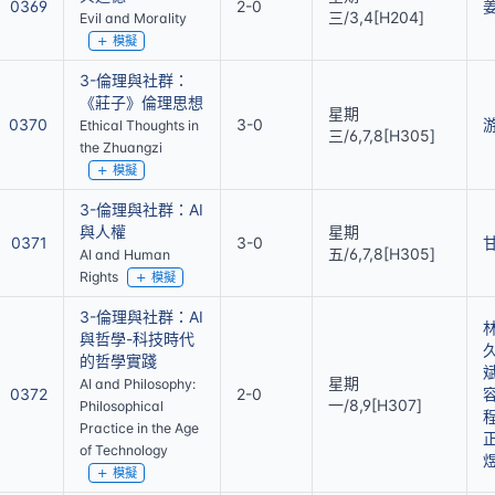
0369
2-0
三/3,4[H204]
Evil and Morality
模擬
3-倫理與社群：
《莊子》倫理思想
星期
0370
3-0
Ethical Thoughts in
三/6,7,8[H305]
the Zhuangzi
模擬
3-倫理與社群：AI
與人權
星期
0371
3-0
五/6,7,8[H305]
AI and Human
Rights
模擬
3-倫理與社群：AI
與哲學-科技時代
的哲學實踐
星期
AI and Philosophy:
0372
2-0
一/8,9[H307]
Philosophical
Practice in the Age
of Technology
模擬