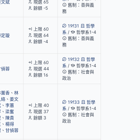
姜文斌
現選 65
舊制：善與義
餘額 -5
務
19f31
哲學
上限 60
系
/
哲學系1-4
游定璇
現選 64
舊制：善與義
餘額 -4
務
19f32
哲學
上限 60
系
/
哲學系1-4
甘偵蓉
現選 44
舊制：社會與
餘額 16
政治
林薰香
、
林
久絡
、
姜文
19f33
哲學
斌
、
李蕙
上限 40
系
/
哲學系1-4
容
、
梁奮
現選 37
舊制：社會與
程
、
陳貴
餘額 3
政治
正
、
楊得
煜
、
甘偵蓉