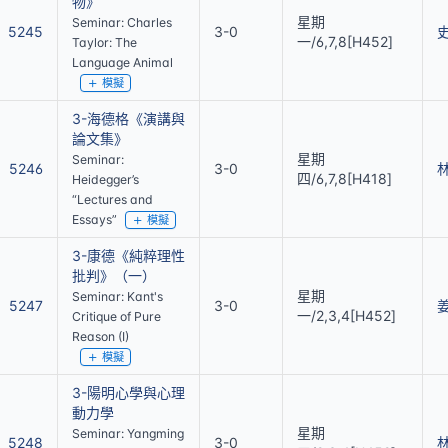
物》
星期
Seminar: Charles
5245
3-0
一/6,7,8[H452]
Taylor: The
Language Animal
模擬
3-海德格《演講與
論文集》
星期
Seminar:
5246
3-0
四/6,7,8[H418]
Heidegger’s
“Lectures and
Essays”
模擬
3-康德《純粹理性
批判》（一）
星期
Seminar: Kant's
5247
3-0
一/2,3,4[H452]
Critique of Pure
Reason (I)
模擬
3-陽明心學與心理
動力學
星期
Seminar: Yangming
5248
3-0