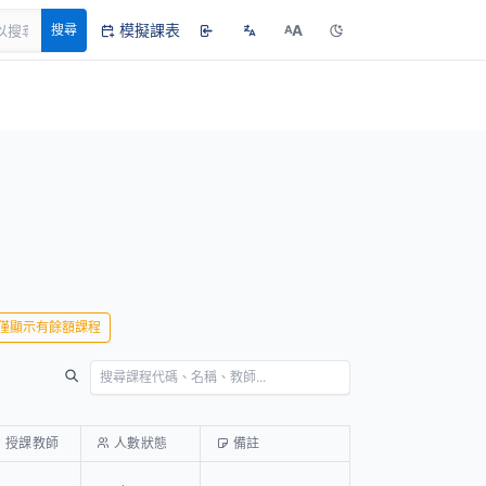
模擬課表
A
搜尋
A
僅顯示有餘額課程
授課教師
人數狀態
備註