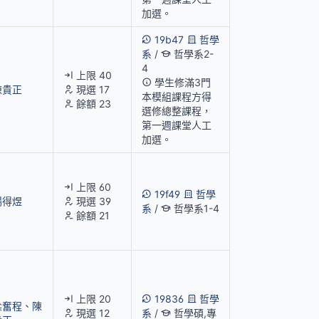
加選。
19b47
哲學
系
/
哲學系2-
4
上限 40
學生修滿3門
陳貴正
現選 17
本模組課程方得
餘額 23
選修總整課程，
第一週課堂人工
加選。
上限 60
19f49
哲學
楊得煜
現選 39
系
/
哲學系1-4
餘額 21
上限 20
19836
哲學
梁奮程
、
陳
現選 12
系
/
哲學碩,專