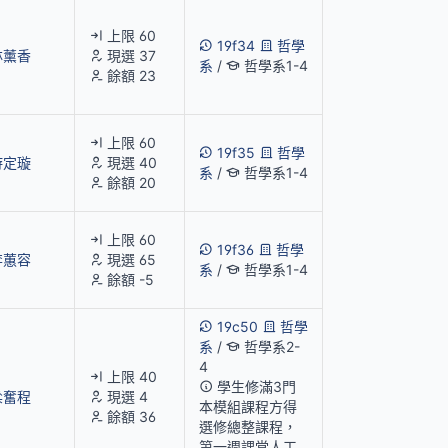
上限 60
19f34
哲學
林薰香
現選 37
系
/
哲學系1-4
餘額 23
上限 60
19f35
哲學
游定璇
現選 40
系
/
哲學系1-4
餘額 20
上限 60
19f36
哲學
李蕙容
現選 65
系
/
哲學系1-4
餘額 -5
19c50
哲學
系
/
哲學系2-
4
上限 40
學生修滿3門
梁奮程
現選 4
本模組課程方得
餘額 36
選修總整課程，
第一週課堂人工