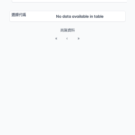
No data available in table
尚無資料
«
‹
»