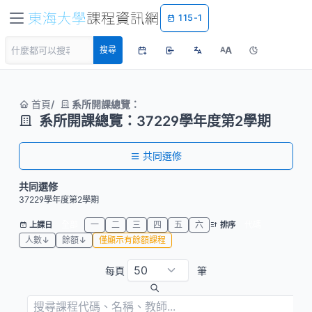
115-1
A
搜尋
A
首頁
系所開課總覽：
系所開課總覽：37229學年度第2學期
共同選修
共同選修
37229學年度第2學期
全部
一
二
三
四
五
六
代碼
上課日
排序
人數↓
餘額↓
僅顯示有餘額課程
每頁
筆