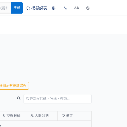
模擬課表
A
搜尋
A
僅顯示有餘額課程
授課教師
人數狀態
備註
e