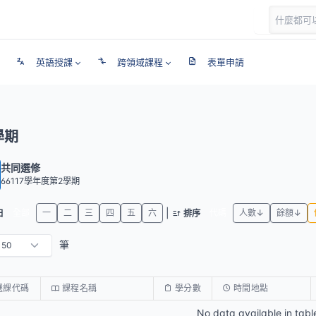
英語授課
跨領域課程
表單申請
學期
共同選修
66117學年度第2學期
|
全部
一
二
三
四
五
六
代碼
人數↓
餘額↓
日
排序
筆
選課代碼
課程名稱
學分數
時間地點
No data available in tabl