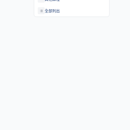
全部列出
關於課程資訊網
課程資訊網將作為學生查詢課程資訊與搭配之助教、大班教學
等相關資源之整合入口。