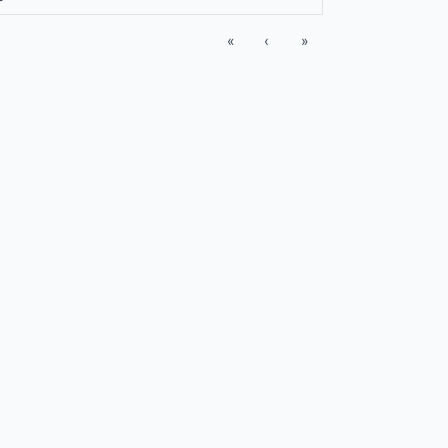
«
‹
»