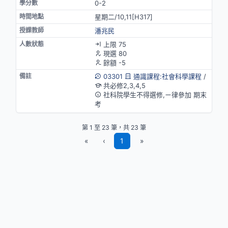
0-2
星期二/10,11[H317]
潘兆民
上限 75
現選 80
餘額 -5
03301
通識課程:社會科學課程
/
共必修2,3,4,5
社科院學生不得選修,ㄧ律參加 期末
考
第 1 至 23 筆，共 23 筆
«
‹
1
»