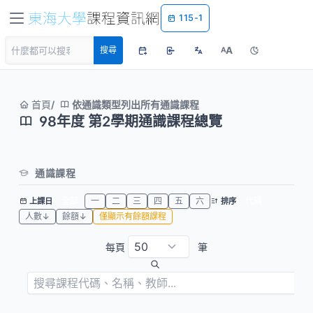
115-1
A
搜尋
A
首頁
依通識類型列出所有通識課程
98年度 第2學期通識課程總覽
通識課程
全部
一
二
三
四
五
六
代碼
上課日
排序
人數↓
餘額↓
僅顯示有餘額課程
每頁
筆