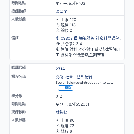
星期一/6,7[H103]
陳景榮
上限 120
現選 118
餘額 2
03303
通識課程:社會科學課程
/
共必修2,3,4
管院.社科(不含社工系).法律學院.工
工.食科系不得選修,全期末考
2714
必修-社會：法學緒論
Social Sciences:Introduction to Law
模擬
0-2
星期一/8,9[SS205]
林騰鷂
上限 80
現選 72
餘額 8