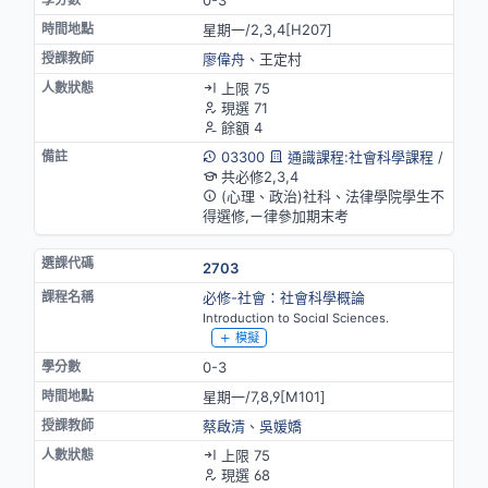
星期一/2,3,4[H207]
廖偉舟
、王定村
上限 75
現選 71
餘額 4
03300
通識課程:社會科學課程
/
共必修2,3,4
(心理、政治)社科、法律學院學生不
得選修,ㄧ律參加期末考
2703
必修-社會：社會科學概論
Introduction to Social Sciences.
模擬
0-3
星期一/7,8,9[M101]
蔡啟清
、
吳媛嬌
上限 75
現選 68