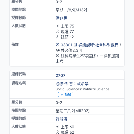
0-2
星期一/8,9[M132]
潘兆民
上限 75
現選 77
餘額 -2
03301
通識課程:社會科學課程
/
共必修2,3,4
社科院學生不得選修，ㄧ律參加期
末考
2707
必修-社會：政治學
Social Sciences: Political Science
模擬
0-2
星期二/1,2[MⅡ202]
許湘濤
上限 60
現選 62