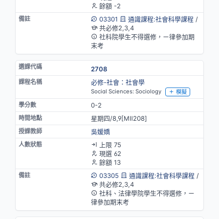
餘額 -2
03301
通識課程:社會科學課程
/
共必修2,3,4
社科院學生不得選修，ㄧ律參加期
末考
2708
必修-社會：社會學
Social Sciences: Sociology
模擬
0-2
星期四/8,9[MⅡ208]
吳媛嬌
上限 75
現選 62
餘額 13
03305
通識課程:社會科學課程
/
共必修2,3,4
社科、法律學院學生不得選修，ㄧ
律參加期末考