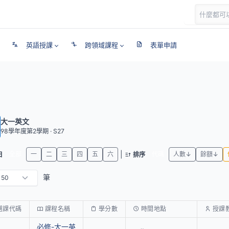
英語授課
跨領域課程
表單申請
大一英文
98學年度第2學期 · S27
|
全部
一
二
三
四
五
六
代碼
人數↓
餘額↓
日
排序
筆
選課代碼
課程名稱
學分數
時間地點
授課
必修-大一英