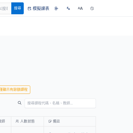
模擬課表
A
搜尋
A
僅顯示有餘額課程
教師
人數狀態
備註