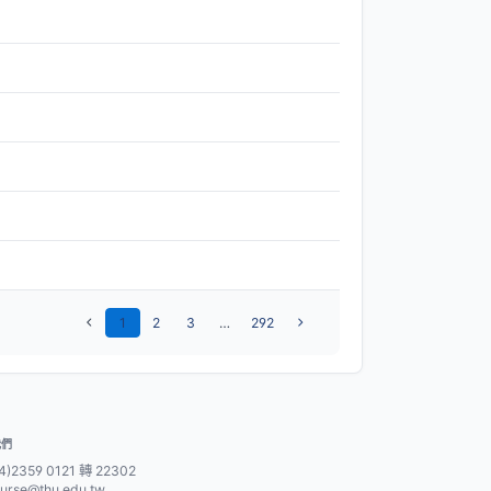
1
2
3
…
292
我們
4)2359 0121 轉 22302
urse@thu.edu.tw