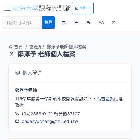
115-1
A
搜尋
A
首頁
畜產系
鄭淳予老師個人檔案
鄭淳予 老師個人檔案
個人簡介
鄭淳予老師
115學年度第一學期於本校開課資訊如下，為
畜產系
助理
教授
(04)2359-0121 轉分機37107
chuenyucheng@thu.edu.tw