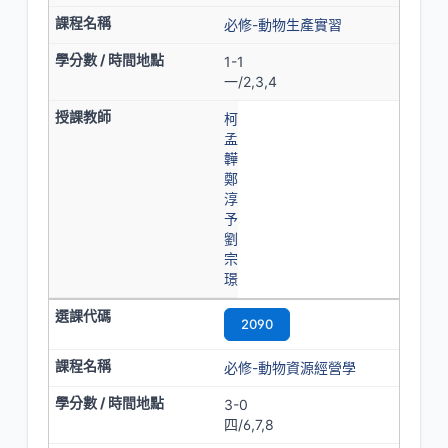
必修-動物生產實習
1-1
一/2,3,4
柯
孟
韡
鄭
淳
予
劉
宗
璟
2090
必修-動物資源經營學
3-0
四/6,7,8