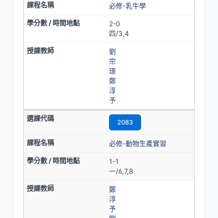
必修-乳牛學
2-0
四/3,4
劉
宗
璟
鄭
淳
予
2083
必修-動物生產實習
1-1
一/6,7,8
鄭
淳
予