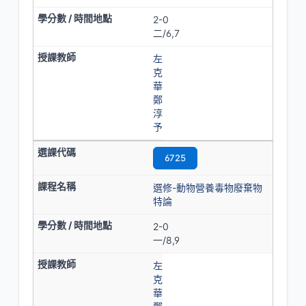
2-0
二/6,7
左
克
華
鄭
淳
予
6725
選修-動物營養毒物廢棄物
特論
2-0
一/8,9
左
克
華