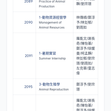
2089
Practice of Animal
韡/劉宗璟
Production
1-動物資源經營學
林傳順/鄭淳
2090
予/林彣郁/
Management of
劉雨如
Animal Resources
羅能文/謝長
奇/陳怡蓁/
鄭淳予/徐媛
1-暑期實習
曼/柯孟韡/
2091
林彣郁/劉宗
Summer Internship
璟/劉雨如/
左克華/童志
偉
3-動物生殖學
鄭淳予/劉宗
2095
璟
Animal Reproduction
羅能文/謝長
奇/陳怡蓁/
鄭淳予/徐媛