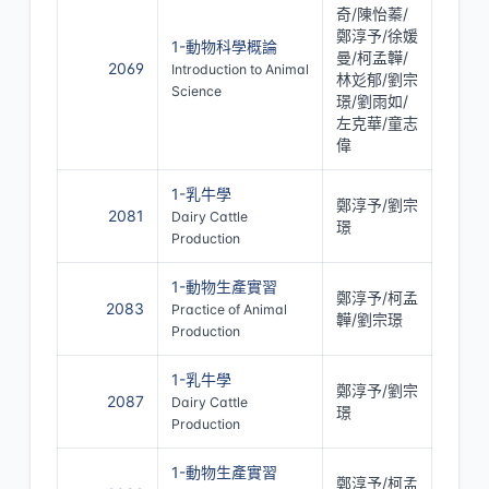
奇/陳怡蓁/
鄭淳予/徐媛
1-動物科學概論
曼/柯孟韡/
2069
Introduction to Animal
林彣郁/劉宗
Science
璟/劉雨如/
左克華/童志
偉
1-乳牛學
鄭淳予/劉宗
2081
Dairy Cattle
璟
Production
1-動物生產實習
鄭淳予/柯孟
2083
Practice of Animal
韡/劉宗璟
Production
1-乳牛學
鄭淳予/劉宗
2087
Dairy Cattle
璟
Production
1-動物生產實習
鄭淳予/柯孟