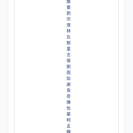
媛
曼
劉
宗
璟
林
彣
郁
童
志
偉
劉
雨
如
謝
長
奇
陳
怡
蓁
柯
孟
韡