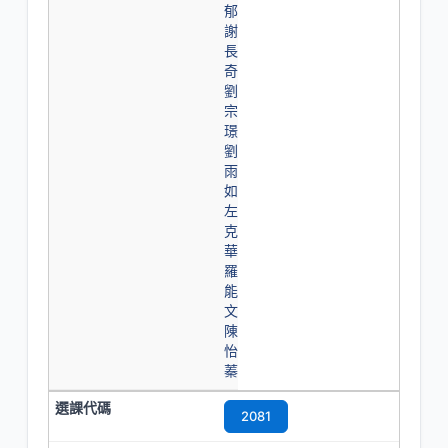
郁
謝
長
奇
劉
宗
璟
劉
雨
如
左
克
華
羅
能
文
陳
怡
蓁
2081