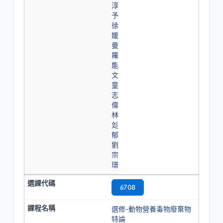
淳
予
徐
媛
曼
羅
能
文
童
志
偉
林
彣
郁
劉
宗
璟
6708
選修-動物營養毒物廢棄物
特論