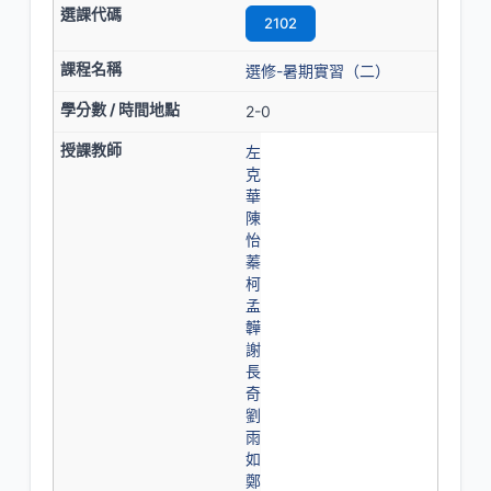
2102
選修-暑期實習（二）
2-0
左
克
華
陳
怡
蓁
柯
孟
韡
謝
長
奇
劉
雨
如
鄭