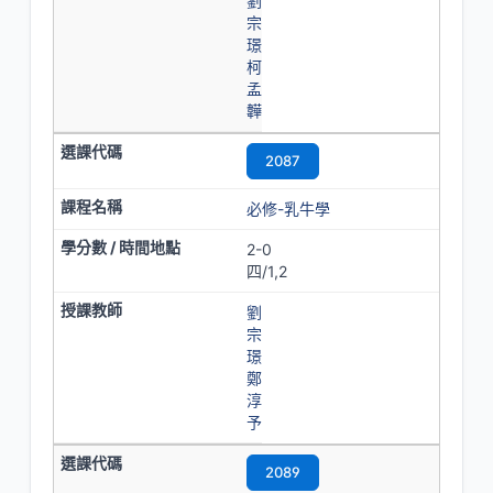
劉
宗
璟
柯
孟
韡
2087
必修-乳牛學
2-0
四/1,2
劉
宗
璟
鄭
淳
予
2089