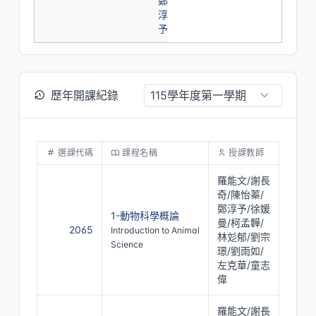
鄭
淳
予
歷年開課紀錄
選課代碼
課程名稱
授課教師
羅能文/謝長
奇/陳怡蓁/
鄭淳予/徐媛
1-動物科學概論
曼/柯孟韡/
2065
Introduction to Animal
林彣郁/劉宗
Science
璟/劉雨如/
左克華/童志
偉
羅能文/謝長