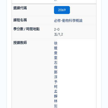
2069
必修-動物科學概論
2-0
五/1,2
徐
媛
曼
童
志
偉
鄭
淳
予
柯
孟
韡
林
彣