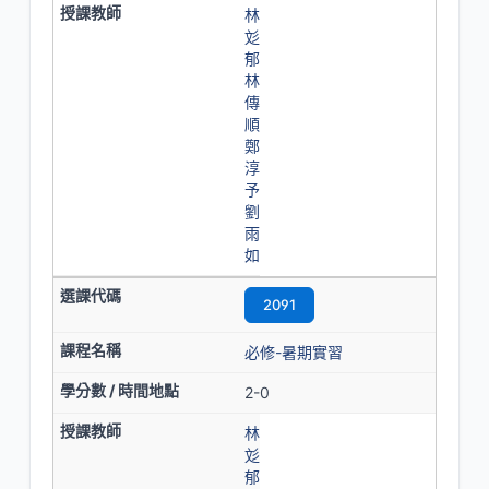
林
彣
郁
林
傳
順
鄭
淳
予
劉
雨
如
2091
必修-暑期實習
2-0
林
彣
郁