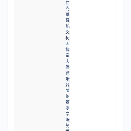
左
克
華
羅
能
文
柯
孟
韡
童
志
偉
徐
媛
曼
陳
怡
蓁
劉
宗
璟
劉