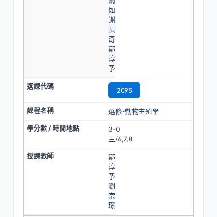
雨
如
謝
長
奇
鄭
淳
予
2095
選修-動物生殖學
3-0
三/6,7,8
鄭
淳
予
劉
宗
璟