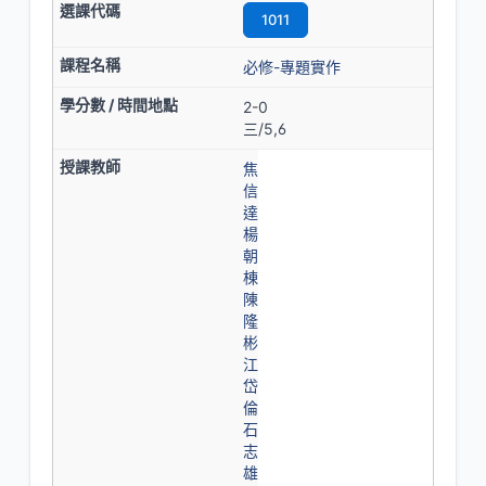
1011
必修-專題實作
2-0
三/5,6
焦
信
達
楊
朝
棟
陳
隆
彬
江
岱
倫
石
志
雄