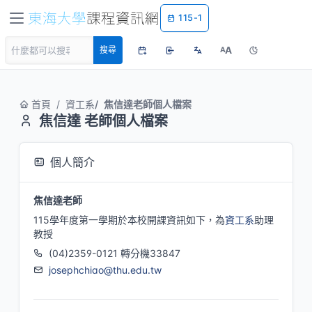
115-1
A
搜尋
A
首頁
資工系
焦信達老師個人檔案
焦信達 老師個人檔案
個人簡介
焦信達老師
115學年度第一學期於本校開課資訊如下，為
資工系
助理
教授
(04)2359-0121 轉分機33847
josephchiao@thu.edu.tw