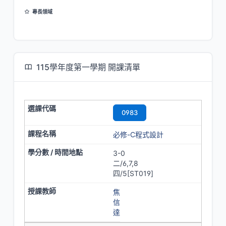
專長領域
多媒體通訊、物聯網技術、數位創新、雲端與分散式系統、通訊編碼
115學年度第一學期 開課清單
0983
必修-C程式設計
3-0
二/6,7,8
四/5[ST019]
焦
信
達