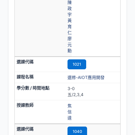
陳
政
宇
黃
育
仁
廖
元
勳
1021
選修-AIOT應用開發
3-0
五/2,3,4
焦
信
達
1040