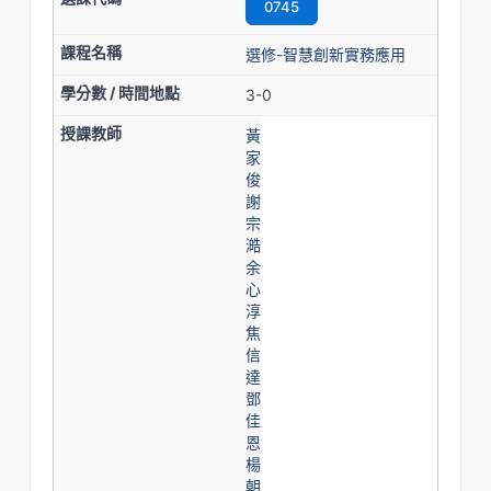
0745
選修-智慧創新實務應用
3-0
黃
家
俊
謝
宗
澔
余
心
淳
焦
信
達
鄧
佳
恩
楊
朝