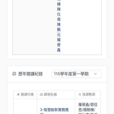
棟
陳
仕
偉
陳
鶴
元
羅
譽
鑫
歷年開課紀錄
選課代碼
課程名稱
授課教師
羅譽鑫/鄧佳
3-智慧創新實務應
恩/楊朝棟/