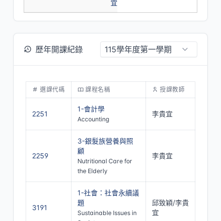
宜
歷年開課紀錄
選課代碼
課程名稱
授課教師
1-會計學
2251
李貴宜
Accounting
3-銀髮族營養與照
顧
2259
李貴宜
Nutritional Care for
the Elderly
1-社會：社會永續議
題
邱致穎/李貴
3191
宜
Sustainable Issues in