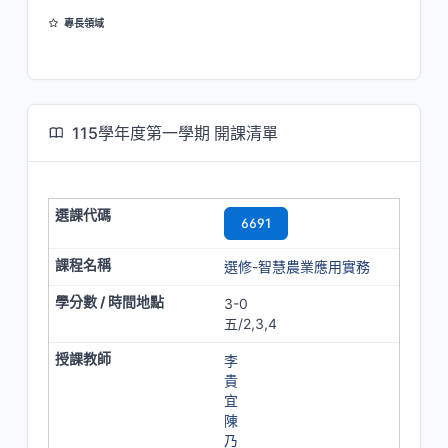
專長領域
老人飲食
餐飲衛生
食農教育
115學年度第一學期 開課清單
6691
選修-智慧農業應用實務
3-0
五/2,3,4
李
貴
宜
陳
乃