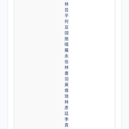
林
芸
平
何
亘
翊
施
晴
羅
永
信
林
書
羽
黃
偉
琦
林
彥
廷
李
貴