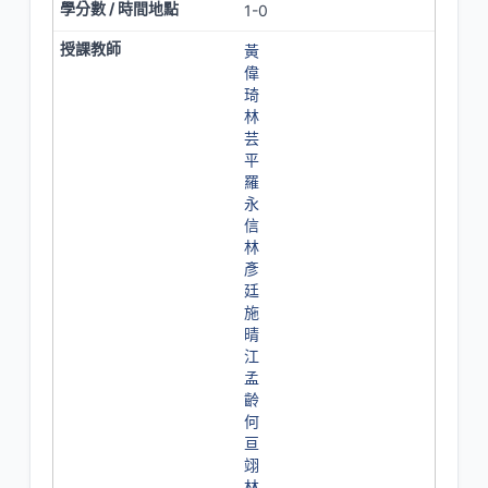
1-0
黃
偉
琦
林
芸
平
羅
永
信
林
彥
廷
施
晴
江
孟
齡
何
亘
翊
林