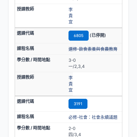
李
貴
宜
(已停開)
6805
選修-飲食素養與食農教育
3-0
一/2,3,4
李
貴
宜
3191
必修-社會：社會永續議題
2-0
四/3,4