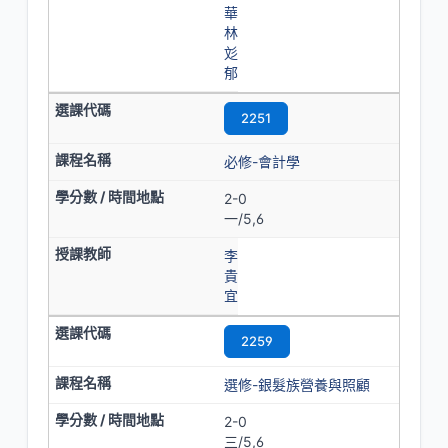
華
林
彣
郁
2251
必修-會計學
2-0
一/5,6
李
貴
宜
2259
選修-銀髮族營養與照顧
2-0
三/5,6