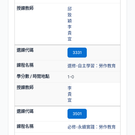
邱
致
穎
李
貴
宜
3331
選修-自主學習：勞作教育
1-0
李
貴
宜
3501
必修-永續實踐：勞作教育