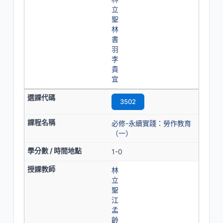
立
聖
林
書
羽
李
貴
宜
3502
必修-永續實踐：勞作教育
（一）
1-0
林
立
聖
江
孟
齡