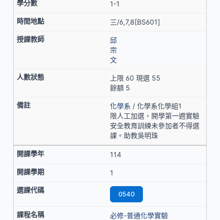
1-1
三/6,7,8[BS601]
邱
宗
文
上限 60 現選 55
餘額 5
化學系
/ 化學系化學組1
限人工加選，開學第一週實驗
安全教育訓練未參加者不得選
課。助教吳明珠
114
1
0540
必修-普通化學實驗