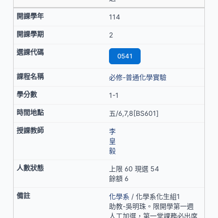
114
2
0541
必修-普通化學實驗
1-1
五/6,7,8[BS601]
李
皇
毅
上限 60 現選 54
餘額 6
化學系
/ 化學系化生組1
助教-吳明珠。限開學第一週
人工加選，第一堂課務必出席