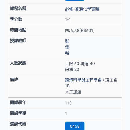
必修-普通化學實驗
1-1
四/6,7,8[BS601]
彭
偉
韜
上限 60 現選 40
餘額 20
環境科學與工程學系
/ 環工系
1B
人工加選
113
1
0458