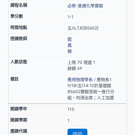
必修-普通化學實驗
1-1
五/6,7,8[BS602]
龍
鳳
娣
上限 70 現選 1
餘額 69
應用物理學系
/ 應物系1
9/18(五)14:10於基礎館
BS602實驗室統一進行分
組，均須出席；人工加選
115
1
0535