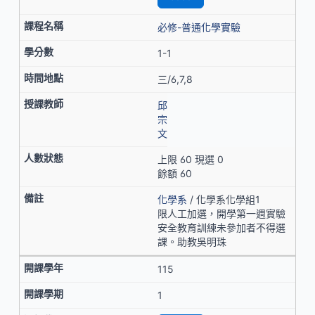
必修-普通化學實驗
1-1
三/6,7,8
邱
宗
文
上限 60 現選 0
餘額 60
化學系
/ 化學系化學組1
限人工加選，開學第一週實驗
安全教育訓練未參加者不得選
課。助教吳明珠
115
1