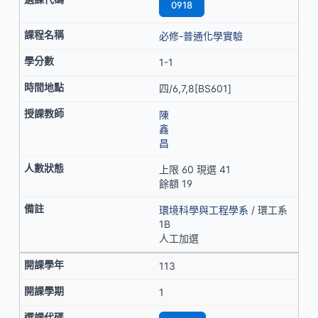
0918
必修-普通化學實驗
1-1
四/6,7,8[BS601]
陳
鑫
昌
上限 60 現選 41
餘額 19
環境科學與工程學系
/ 環工系
1B
人工加選
113
1