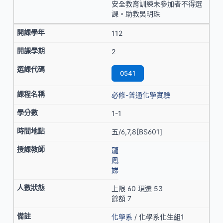
安全教育訓練未參加者不得選
課。助教吳明珠
112
2
0541
必修-普通化學實驗
1-1
五/6,7,8[BS601]
龍
鳳
娣
上限 60 現選 53
餘額 7
化學系
/ 化學系化生組1