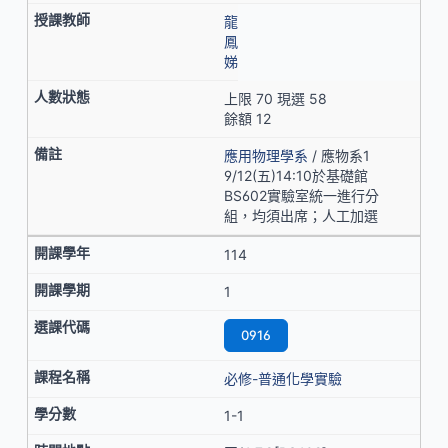
龍
鳳
娣
上限 70 現選 58
餘額 12
應用物理學系
/ 應物系1
9/12(五)14:10於基礎館
BS602實驗室統一進行分
組，均須出席；人工加選
114
1
0916
必修-普通化學實驗
1-1