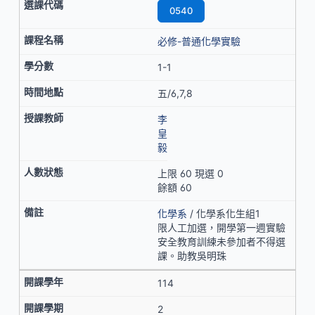
0540
必修-普通化學實驗
1-1
五/6,7,8
李
皇
毅
上限 60 現選 0
餘額 60
化學系
/ 化學系化生組1
限人工加選，開學第一週實驗
安全教育訓練未參加者不得選
課。助教吳明珠
114
2