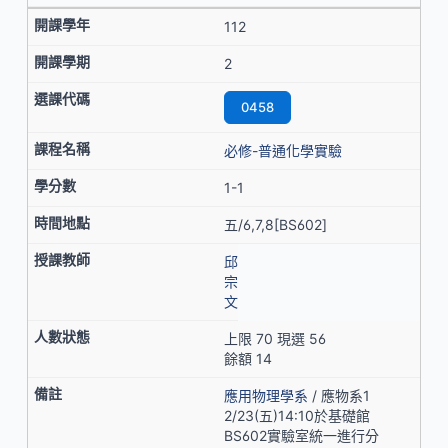
112
2
0458
必修-普通化學實驗
1-1
五/6,7,8[BS602]
邱
宗
文
上限 70 現選 56
餘額 14
應用物理學系
/ 應物系1
2/23(五)14:10於基礎館
BS602實驗室統一進行分