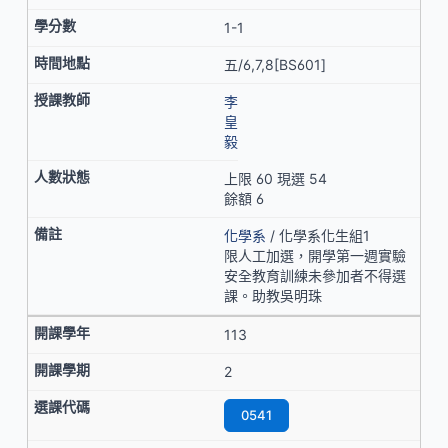
1-1
五/6,7,8[BS601]
李
皇
毅
上限 60 現選 54
餘額 6
化學系
/ 化學系化生組1
限人工加選，開學第一週實驗
安全教育訓練未參加者不得選
課。助教吳明珠
113
2
0541