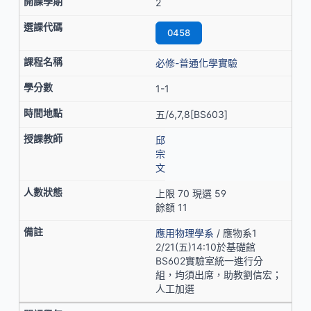
2
0458
必修-普通化學實驗
1-1
五/6,7,8[BS603]
邱
宗
文
上限 70 現選 59
餘額 11
應用物理學系
/ 應物系1
2/21(五)14:10於基礎館
BS602實驗室統一進行分
組，均須出席，助教劉信宏；
人工加選