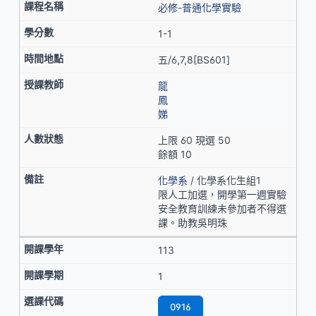
必修-普通化學實驗
1-1
五/6,7,8[BS601]
龍
鳳
娣
上限 60 現選 50
餘額 10
化學系
/ 化學系化生組1
限人工加選，開學第一週實驗
安全教育訓練未參加者不得選
課。助教吳明珠
113
1
0916