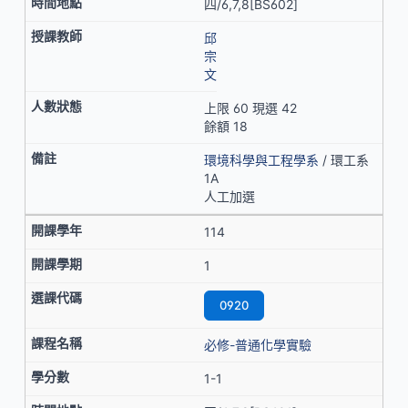
四/6,7,8[BS602]
邱
宗
文
上限 60 現選 42
餘額 18
環境科學與工程學系
/ 環工系
1A
人工加選
114
1
0920
必修-普通化學實驗
1-1