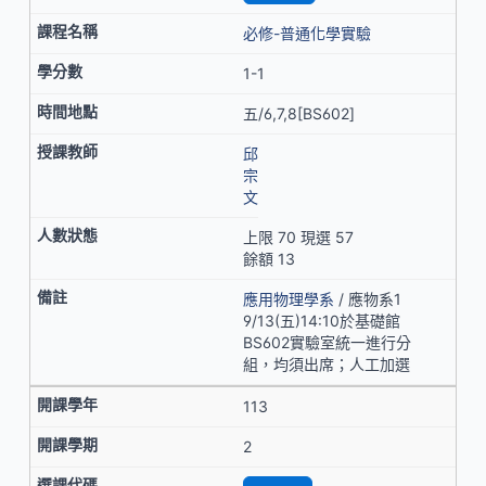
必修-普通化學實驗
1-1
五/6,7,8[BS602]
邱
宗
文
上限 70 現選 57
餘額 13
應用物理學系
/ 應物系1
9/13(五)14:10於基礎館
BS602實驗室統一進行分
組，均須出席；人工加選
113
2