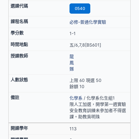
0540
必修-普通化學實驗
1-1
五/6,7,8[BS601]
龍
鳳
娣
上限 60 現選 50
餘額 10
化學系
/ 化學系化生組1
限人工加選，開學第一週實驗
安全教育訓練未參加者不得選
課。助教吳明珠
113