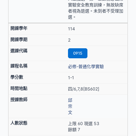
實驗安全教育訓練，無故缺席
者視為退選。未到者不受理加
選。
114
2
0915
必修-普通化學實驗
1-1
四/6,7,8[BS602]
邱
宗
文
上限 60 現選 53
餘額 7