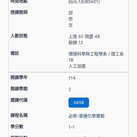
四/6,7,8[BS601]
邱
宗
文
上限 60 現選 48
餘額 12
環境科學與工程學系
/ 環工系
1B
人工加選
114
2
0458
必修-普通化學實驗
1-1