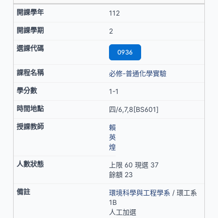
112
2
0936
必修-普通化學實驗
1-1
四/6,7,8[BS601]
賴
英
煌
上限 60 現選 37
餘額 23
環境科學與工程學系
/ 環工系
1B
人工加選