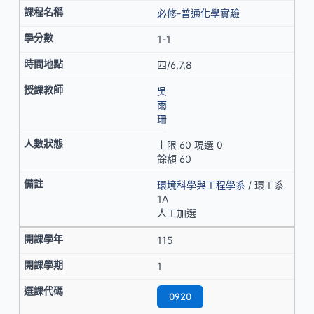
必修-普通化學實驗
1-1
四/6,7,8
吳
雨
珊
上限 60 現選 0
餘額 60
環境科學與工程學系
/ 環工系
1A
人工加選
115
1
0920