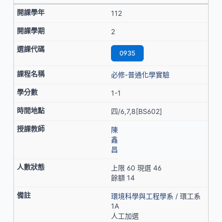
112
2
0935
必修-普通化學實驗
1-1
四/6,7,8[BS602]
陳
鑫
昌
上限 60 現選 46
餘額 14
環境科學與工程學系
/ 環工系
1A
人工加選