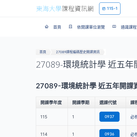
115-1
首頁
依開課單位瀏覽
通識課程
首頁
27089課程編碼歷史開課資訊
27089-環境統計學 近五
27089-環境統計學 近五年開
開課學年度
開課學期
選課代號
課
115
1
0937
必
114
1
0936
必