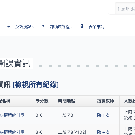
英語授課
跨領域課程
表單申請
年開課資訊
課資訊
[檢視所有紀錄]
程名稱
學分數
時間地點
授課教師
人數
上限 
修-環境統計學
3-0
一/6,7,8
陳柏安
餘額 
上限 7
修-環境統計學
3-0
二/6,7,8[A102]
陳柏安