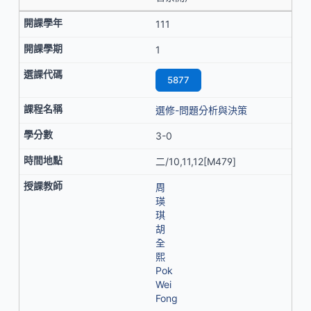
111
1
5877
選修-問題分析與決策
3-0
二/10,11,12[M479]
周
瑛
琪
胡
全
熙
Pok
Wei
Fong