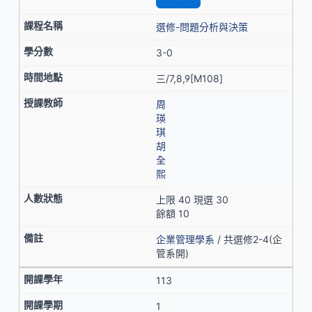
選修-問題分析與決策
3-0
三/7,8,9[M108]
周
瑛
琪
胡
全
熙
上限 40 現選 30
餘額 10
企業管理學系
/ 共選修2-4(企
管系開)
113
1