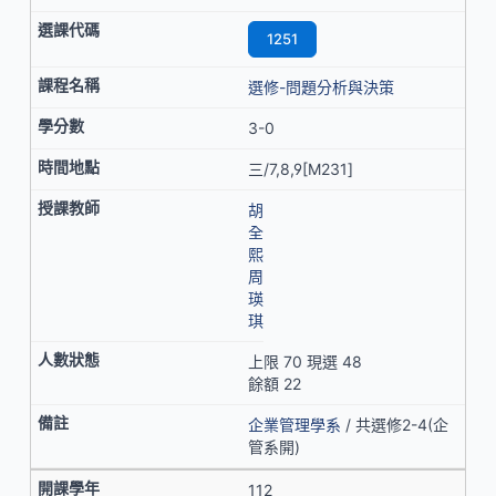
1251
選修-問題分析與決策
3-0
三/7,8,9[M231]
胡
全
熙
周
瑛
琪
上限 70 現選 48
餘額 22
企業管理學系
/ 共選修2-4(企
管系開)
112