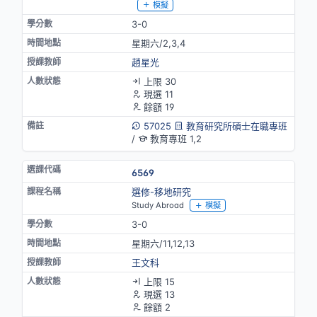
模擬
3-0
星期六/2,3,4
趙星光
上限 30
現選 11
餘額 19
57025
教育研究所碩士在職專班
/
教育專班 1,2
6569
選修-移地研究
Study Abroad
模擬
3-0
星期六/11,12,13
王文科
上限 15
現選 13
餘額 2