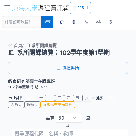
115-1
A
搜尋
A
首頁
系所開課總覽：
系所開課總覽：102學年度第1學期
選擇系所
教育研究所碩士在職專班
102學年度第1學期 · 577
全部
一
二
三
四
五
六
代碼
上課日
排序
人數↓
餘額↓
僅顯示有餘額課程
每頁
筆