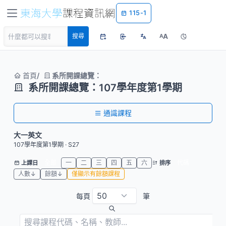
115-1
A
搜尋
A
首頁
系所開課總覽：
系所開課總覽：107學年度第1學期
通識課程
大一英文
107學年度第1學期 · S27
全部
一
二
三
四
五
六
代碼
上課日
排序
人數↓
餘額↓
僅顯示有餘額課程
每頁
筆