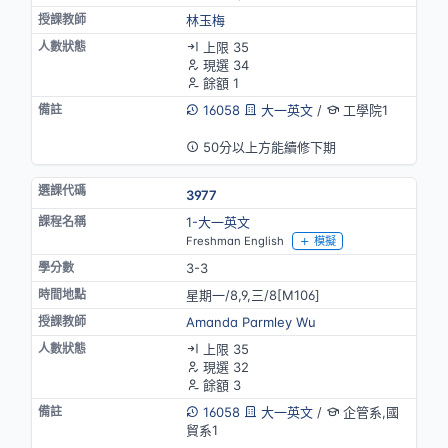
林玉梅
上限 35
現選 34
餘額 1
16058
大一英文
/
工學院1
英語授課
50分以上方能續修下期
3977
1-大一英文
Freshman English
模擬
3-3
星期一/8,9,三/8[M106]
Amanda Parmley Wu
上限 35
現選 32
餘額 3
16058
大一英文
/
企管系,國
貿系1
英語授課