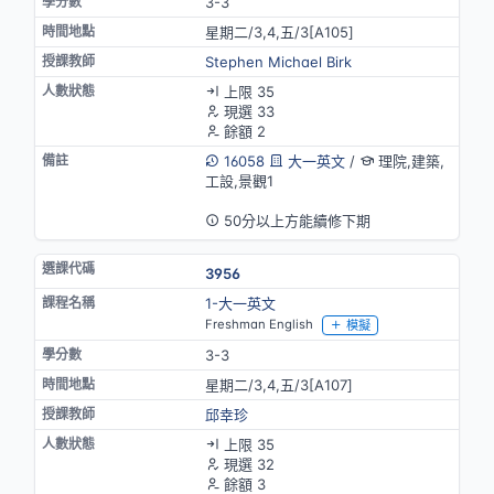
3-3
星期二/3,4,五/3[A105]
Stephen Michael Birk
上限 35
現選 33
餘額 2
16058
大一英文
/
理院,建築,
工設,景觀1
英語授課
50分以上方能續修下期
3956
1-大一英文
Freshman English
模擬
3-3
星期二/3,4,五/3[A107]
邱幸珍
上限 35
現選 32
餘額 3