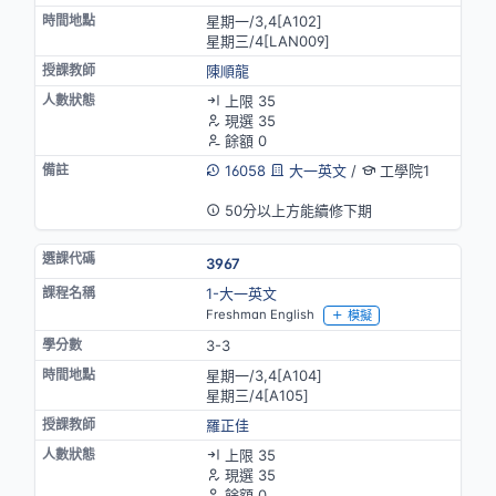
星期一/3,4[A102]
星期三/4[LAN009]
陳順龍
上限 35
現選 35
餘額 0
16058
大一英文
/
工學院1
英語授課
50分以上方能續修下期
3967
1-大一英文
Freshman English
模擬
3-3
星期一/3,4[A104]
星期三/4[A105]
羅正佳
上限 35
現選 35
餘額 0