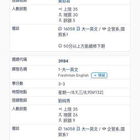
黃幼君
上限 35
現選 30
餘額 5
16058
大一英文
/
企管系,國
貿系1
英語授課
50分以上方能續修下期
3984
1-大一英文
Freshman English
模擬
3-3
星期一/8,9,三/8,9[M132]
劉純秀
上限 35
現選 26
餘額 9
16058
大一英文
/
企管系,國
貿系1
英語授課