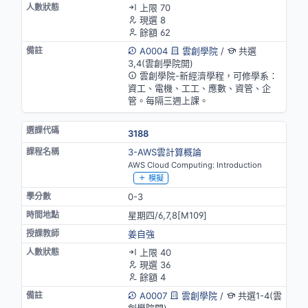
上限 70
現選 8
餘額 62
A0004
雲創學院
/
共選
3,4(雲創學院開)
雲創學院-新經濟學程，可修學系：
資工、電機、工工、應數、資管、企
管。每隔三週上課。
3188
3-AWS雲計算概論
AWS Cloud Computing: Introduction
模擬
0-3
星期四/6,7,8[M109]
姜自強
上限 40
現選 36
餘額 4
A0007
雲創學院
/
共選1-4(雲
創學院開)