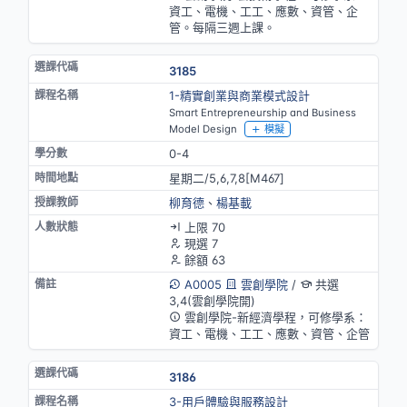
資工、電機、工工、應數、資管、企
管。每隔三週上課。
3185
1-精實創業與商業模式設計
Smart Entrepreneurship and Business
Model Design
模擬
0-4
星期二/5,6,7,8[M467]
柳育德
、
楊基載
上限 70
現選 7
餘額 63
A0005
雲創學院
/
共選
3,4(雲創學院開)
雲創學院-新經濟學程，可修學系：
資工、電機、工工、應數、資管、企管
3186
3-用戶體驗與服務設計