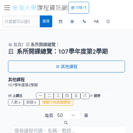
115-1
A
搜尋
A
首頁
系所開課總覽：
系所開課總覽：107學年度第2學期
其他課程
其他課程
107學年度第2學期
全部
一
二
三
四
五
六
代碼
上課日
排序
人數↓
餘額↓
僅顯示有餘額課程
每頁
筆