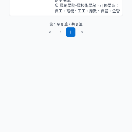
雲創學院-雲技術學程，可修學系：
資工、電機、工工、應數、資管、企管
第 1 至 8 筆，共 8 筆
«
‹
1
»