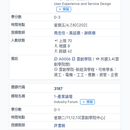
User Experience and Service Design
模擬
0-3
星期五/6,7,8[C202]
周忠信
、
黃延聰
、
謝佩珊
上限 70
現選 8
餘額 62
A0006
雲創學院
/
共選3,4(雲
創學院開)
雲創學院-新經濟學程，可修學系：
資工、電機、工工、應數、資管、企管
3187
1-產業論壇
Industry Forum
模擬
0-1
星期二/11,12,13[雲創學院中心]
許書銘