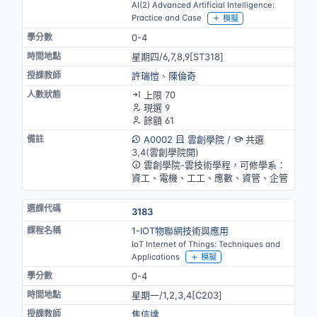
AI(2) Advanced Artificial Intelligence:
Practice and Case
模擬
0-4
星期四/6,7,8,9[ST318]
許瑞愷
、
陳倫奇
上限 70
現選 9
餘額 61
A0002
雲創學院
/
共選
3,4(雲創學院開)
雲創學院-雲技術學程，可修學系：
資工、電機、工工、應數、資管、企管
3183
1-IOT物聯網技術與應用
IoT Internet of Things: Techniques and
Applications
模擬
0-4
星期一/1,2,3,4[C203]
焦信達