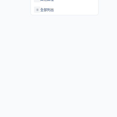
全部列出
關於課程資訊網
課程資訊網將作為學生查詢課程資訊與搭配之助教、大班教學
等相關資源之整合入口。