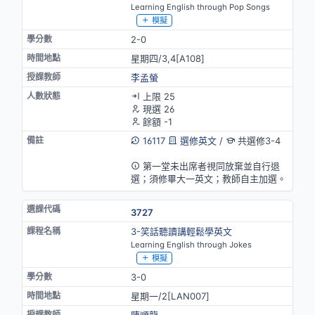
Learning English through Pop Songs
模擬
2-0
星期四/3,4[A108]
李孟螢
上限 25
現選 26
餘額 -1
16117
選修英文
/
共選修3-4
英語授課(部分)
第一堂未出席者視同放棄並自行退
選；須修畢大一英文；教師自主加選。
3727
3-笑話聽讀講輕鬆學英文
Learning English through Jokes
模擬
3-0
星期一/2[LAN007]
陳順龍