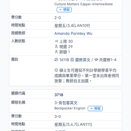
Culture Matters (Upper-Intermediate
模擬
2-0
星期五/3,4[LAN109]
Amanda Parmley Wu
上限 30
現選 29
餘額 1
16118
選修英文
/
共選修1-4
英語授課(部分)
碩士生可選但不列計學期學業平均
成績與畢業學分。第一堂未出席者視同
放棄；教師自主加選。
3718
3-背包客英文
Backpacker English
模擬
3-0
星期五/5,6,7[LAN111]