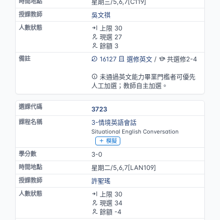
星期三/5,6,7[C119]
吳文祺
上限 30
現選 27
餘額 3
16127
選修英文
/
共選修2-4
英語授課(部分)
未通過英文能力畢業門檻者可優先
人工加選；教師自主加選。
3723
3-情境英語會話
Situational English Conversation
模擬
3-0
星期二/5,6,7[LAN109]
許聖瑤
上限 30
現選 34
餘額 -4