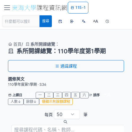
115-1
A
搜尋
A
首頁
系所開課總覽：
系所開課總覽：110學年度第1學期
通識課程
選修英文
110學年度第1學期 · S36
全部
一
二
三
四
五
六
代碼
上課日
排序
人數↓
餘額↓
僅顯示有餘額課程
每頁
筆