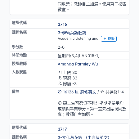
同放棄；教師自主加選。使用第二校區
教室。
3716
3-學術英語聽講
Academic Listening and
模擬
2-0
星期四/3,4[LAN015-1]
Amanda Parmley Wu
上限 30
現選 33
餘額 -3
16126
選修英文
/
共選修1-4
英語授課(部分)
碩士生可選但不列計學期學業平均
成績與畢業學分。第一堂未出席視同放
棄；教師自主加選。
3717
3-文化萬花筒 （中高級英文）