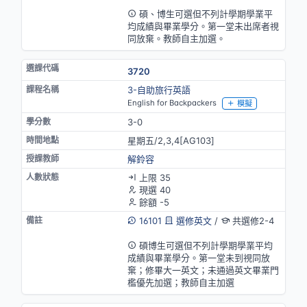
英語授課(部分)
碩、博生可選但不列計學期學業平
均成績與畢業學分。第一堂未出席者視
同放棄。教師自主加選。
3720
3-自助旅行英語
English for Backpackers
模擬
3-0
星期五/2,3,4[AG103]
解鈴容
上限 35
現選 40
餘額 -5
16101
選修英文
/
共選修2-4
英語授課(部分)
碩博生可選但不列計學期學業平均
成績與畢業學分。第一堂未到視同放
棄；修畢大一英文；未通過英文畢業門
檻優先加選；教師自主加選