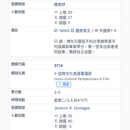
陳南妤
上限 30
現選 27
餘額 3
16063
選修英文
/
共選修1-4
英語授課(部分)
碩、博生可選但不列計學期學業平
均成績與畢業學分。第一堂未出席者視
同放棄；教師自主加選。
3714
3-從跨文化角度看電影
Cross-Cultural Perspectives in Film
模擬
3-0
星期二/3,4,B[A107]
Jiedson R. Domigpe
上限 35
現選 40
餘額 -5