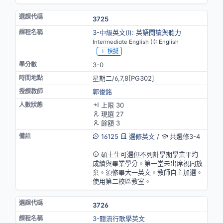
3725
3-中級英文(I): 英語閱讀與聽力
Intermediate English (I): English
模擬
3-0
星期二/6,7,8[PG302]
郭俊銘
上限 30
現選 27
餘額 3
16125
選修英文
/
共選修3-4
英語授課(部分)
碩士生可選但不列計學期學業平均
成績與畢業學分。第一堂未出席視同放
棄。須修畢大一英文。教師自主加選。
使用第二校區教室。
3726
3-聽流行歌學英文