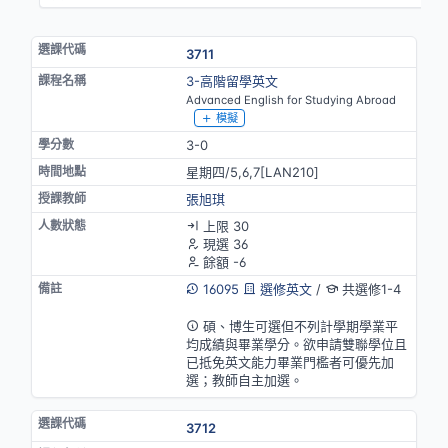
3711
3-高階留學英文
Advanced English for Studying Abroad
模擬
3-0
星期四/5,6,7[LAN210]
張旭琪
上限 30
現選 36
餘額 -6
16095
選修英文
/
共選修1-4
英語授課(部分)
碩、博生可選但不列計學期學業平
均成績與畢業學分。欲申請雙聯學位且
已抵免英文能力畢業門檻者可優先加
選；教師自主加選。
3712