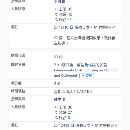
吳舜華
上限 35
現選 40
餘額 -5
16110
選修英文
/
共選修1-4
英語授課(部分)
第一堂未出席者視同放棄。教師自
主加選。
3719
3-中級口語：成語及俗語的加強
Intermediate Oral: Focusing on Idiomatic
and Colloquial
模擬
3-0
星期四/5,6,7[LAN110]
陳中漢
上限 30
現選 27
餘額 3
12415
選修英文
/
共選修2-4