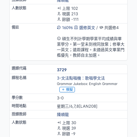
上限 102
現選 213
餘額 -111
16096
選修英文
/
共選修4
英語授課(部分)
碩生不列計學期學業平均成績與畢
業學分。第一堂未到視同放棄；修畢大
一英文；遠距課程。未通過英文畢業門
檻優先，教師自主加選。
3729
3-文法點唱機：歌唱學文法
Grammar Jukebox: English Grammar
模擬
3-0
星期三/6,7,8[LAN208]
陳順龍
上限 30
現選 39
餘額 -9