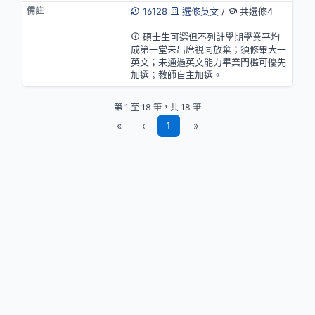
16128
選修英文
/
共選修4
英語授課(部分)
碩士生可選但不列計學期學業平均
成第一堂未出席視同放棄；須修畢大一
英文；未通過英文能力畢業門檻可優先
加選；教師自主加選。
第 1 至 18 筆，共 18 筆
«
‹
1
»