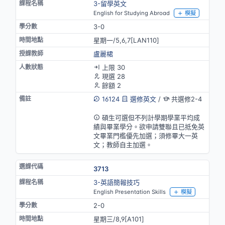
3-留學英文
English for Studying Abroad
模擬
3-0
星期一/5,6,7[LAN110]
盧麗桾
上限 30
現選 28
餘額 2
16124
選修英文
/
共選修2-4
英語授課(部分)
碩生可選但不列計學期學業平均成
績與畢業學分。欲申請雙聯且已抵免英
文畢業門檻優先加選；須修畢大一英
文；教師自主加選。
3713
3-英語簡報技巧
English Presentation Skills
模擬
2-0
星期三/8,9[A101]