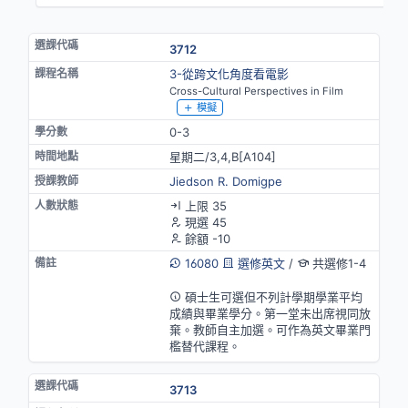
3712
3-從跨文化角度看電影
Cross-Cultural Perspectives in Film
模擬
0-3
星期二/3,4,B[A104]
Jiedson R. Domigpe
上限 35
現選 45
餘額 -10
16080
選修英文
/
共選修1-4
英語授課(部分)
碩士生可選但不列計學期學業平均
成績與畢業學分。第一堂未出席視同放
棄。教師自主加選。可作為英文畢業門
檻替代課程。
3713