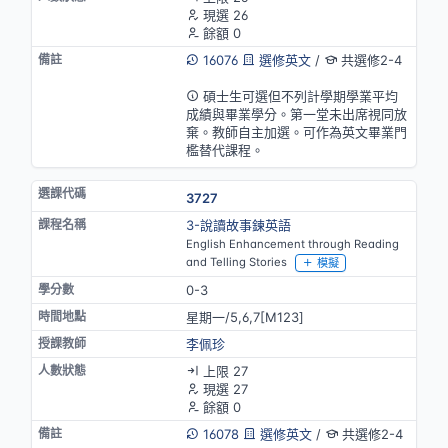
現選 26
餘額 0
16076
選修英文
/
共選修2-4
英語授課(部分)
碩士生可選但不列計學期學業平均
成績與畢業學分。第一堂未出席視同放
棄。教師自主加選。可作為英文畢業門
檻替代課程。
3727
3-說讀故事鍊英語
English Enhancement through Reading
and Telling Stories
模擬
0-3
星期一/5,6,7[M123]
李佩珍
上限 27
現選 27
餘額 0
16078
選修英文
/
共選修2-4