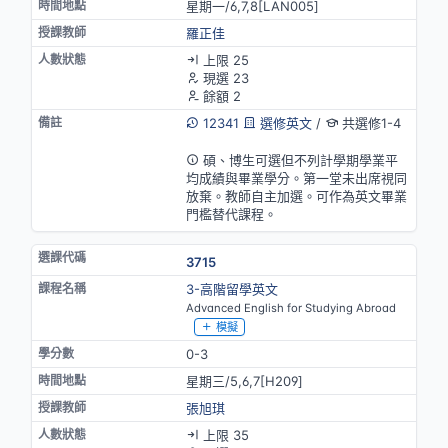
星期一/6,7,8[LAN005]
羅正佳
上限 25
現選 23
餘額 2
12341
選修英文
/
共選修1-4
英語授課(部分)
碩、博生可選但不列計學期學業平
均成績與畢業學分。第一堂未出席視同
放棄。教師自主加選。可作為英文畢業
門檻替代課程。
3715
3-高階留學英文
Advanced English for Studying Abroad
模擬
0-3
星期三/5,6,7[H209]
張旭琪
上限 35