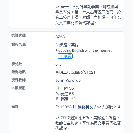
英語授課(部分)
碩士生不列計學期學業平均成績與
畢業學分。第一堂未出席視同放棄。於
第二校區上課。教師自主加選。可作為
英文畢業門檻替代課程。
3728
3-網路學英語
Practicing English with the Internet
模擬
0-3
星期二/5,6,四/6[ST021]
John Waldrop
上限 35
現選 55
餘額 -20
12383
選修英文
/
共選修2-4
英語授課(部分)
第1-2週實體上課，其餘遠距課程。
教師自主加選。可作為英文畢業門檻替
代課程。