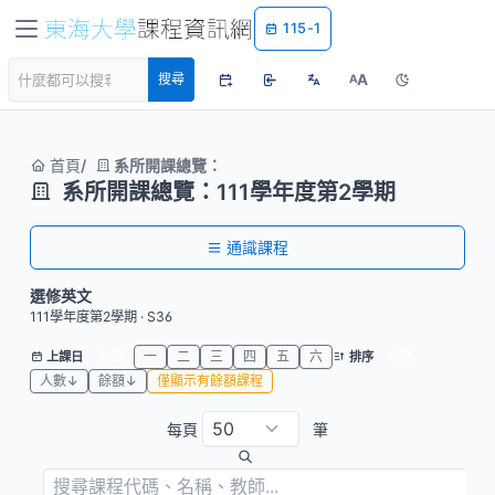
115-1
A
搜尋
A
首頁
系所開課總覽：
系所開課總覽：111學年度第2學期
通識課程
選修英文
111學年度第2學期 · S36
全部
一
二
三
四
五
六
代碼
上課日
排序
人數↓
餘額↓
僅顯示有餘額課程
每頁
筆