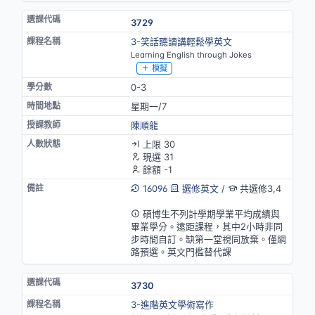
3729
3-笑話聽讀講輕鬆學英文
Learning English through Jokes
模擬
0-3
星期一/7
陳順龍
上限 30
現選 31
餘額 -1
16096
選修英文
/
共選修3,4
英語授課(部分)
碩博生不列計學期學業平均成績與
畢業學分。遠距課程，其中2小時非同
步時間自訂。缺第一堂視同放棄。僅網
路預選。英文門檻替代課
3730
3-進階英文學術寫作