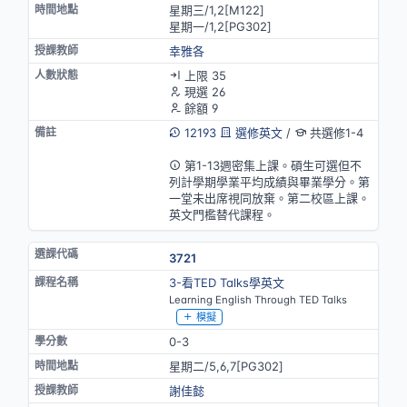
星期三/1,2[M122]
星期一/1,2[PG302]
幸雅各
上限 35
現選 26
餘額 9
12193
選修英文
/
共選修1-4
英語授課(部分)
第1-13週密集上課。碩生可選但不
列計學期學業平均成績與畢業學分。第
一堂未出席視同放棄。第二校區上課。
英文門檻替代課程。
3721
3-看TED Talks學英文
Learning English Through TED Talks
模擬
0-3
星期二/5,6,7[PG302]
謝佳懿