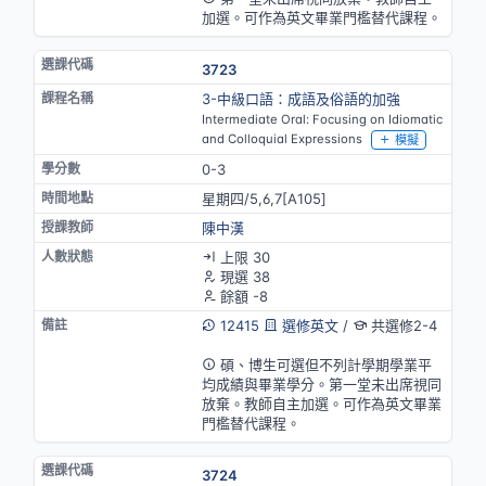
加選。可作為英文畢業門檻替代課程。
3723
3-中級口語：成語及俗語的加強
Intermediate Oral: Focusing on Idiomatic
and Colloquial Expressions
模擬
0-3
星期四/5,6,7[A105]
陳中漢
上限 30
現選 38
餘額 -8
12415
選修英文
/
共選修2-4
英語授課(部分)
碩、博生可選但不列計學期學業平
均成績與畢業學分。第一堂未出席視同
放棄。教師自主加選。可作為英文畢業
門檻替代課程。
3724