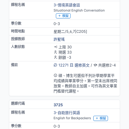
3-情境英語會話
Situational English Conversation
模擬
0-3
星期二/5,6,7[C205]
許聖瑤
上限 30
現選 33
餘額 -3
12271
選修英文
/
共選修2-4
英語授課(部分)
碩、博生可選但不列計學期學業平
均成績與畢業學分。第一堂未出席視同
放棄。教師自主加選。可作為英文畢業
門檻替代課程。
3725
3-自助旅行英語
English for Backpackers
模擬
0-3