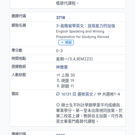
檻替代課程。
3718
3-高階留學英文：說寫能力的加強
English Speaking and Writing
Preparation for Studying Abroad
模擬
0-3
星期一/3,4,B[M222]
林雅惠
上限 30
現選 19
餘額 11
16131
選修英文
/
共選修1-4
英語授課(部分)
碩士生不列計學期學業平均成績與
畢業學分。第一堂未出席視同放棄。於
第二校區上課。教師自主加選。可作為
英文畢業門檻替代課程。