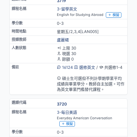
3719
3-留學英文
English for Studying Abroad
模擬
0-3
星期五/2,3,4[LAN005]
盧麗桾
上限 30
現選 30
餘額 0
16124
選修英文
/
共選修1-4
英語授課(部分)
碩士生可選但不列計學期學業平均
成績與畢業學分。教師自主加選。可作
為英文畢業門檻替代課程。
3720
3-每日美語
Everyday American Conversation
模擬
0-3