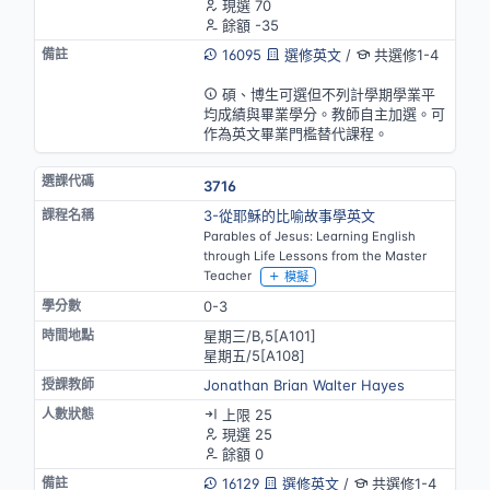
現選 70
餘額 -35
16095
選修英文
/
共選修1-4
英語授課(部分)
碩、博生可選但不列計學期學業平
均成績與畢業學分。教師自主加選。可
作為英文畢業門檻替代課程。
3716
3-從耶穌的比喻故事學英文
Parables of Jesus: Learning English
through Life Lessons from the Master
Teacher
模擬
0-3
星期三/B,5[A101]
星期五/5[A108]
Jonathan Brian Walter Hayes
上限 25
現選 25
餘額 0
16129
選修英文
/
共選修1-4