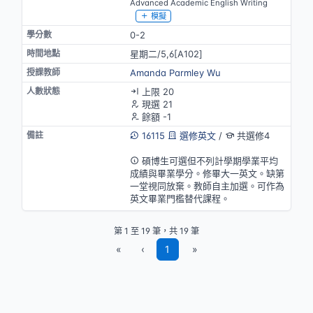
Advanced Academic English Writing
模擬
0-2
星期二/5,6[A102]
Amanda Parmley Wu
上限 20
現選 21
餘額 -1
16115
選修英文
/
共選修4
英語授課(部分)
碩博生可選但不列計學期學業平均
成績與畢業學分。修畢大一英文。缺第
一堂視同放棄。教師自主加選。可作為
英文畢業門檻替代課程。
第 1 至 19 筆，共 19 筆
«
‹
1
»