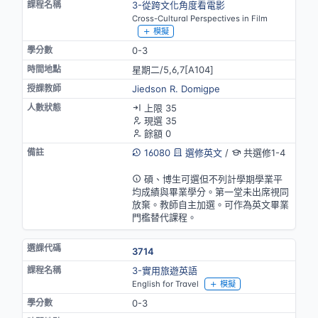
3-從跨文化角度看電影
Cross-Cultural Perspectives in Film
模擬
0-3
星期二/5,6,7[A104]
Jiedson R. Domigpe
上限 35
現選 35
餘額 0
16080
選修英文
/
共選修1-4
英語授課(部分)
碩、博生可選但不列計學期學業平
均成績與畢業學分。第一堂未出席視同
放棄。教師自主加選。可作為英文畢業
門檻替代課程。
3714
3-實用旅遊英語
English for Travel
模擬
0-3