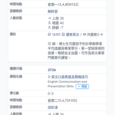
星期一/3,4,B[M132]
解鈴容
上限 35
現選 42
餘額 -7
16101
選修英文
/
共選修2-4
英語授課(部分)
碩、博士生可選但不列計學期學業
平均成績與畢業學分。第一堂缺席視同
放棄。教師自主加選。可作為英文畢業
門檻替代課程。
3726
3-英文口語表達及簡報技巧
English Communication and
Presentation Skills
模擬
0-3
星期二/5,6,7[A105]
邱妙津
上限 26