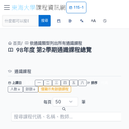
115-1
A
搜尋
A
首頁
依通識類型列出所有通識課程
98年度 第2學期通識課程總覽
通識課程
全部
一
二
三
四
五
六
代碼
上課日
排序
人數↓
餘額↓
僅顯示有餘額課程
每頁
筆