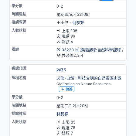
0-2
星期四/6,7[SS108]
王士偉、
何恭算
上限 105
現選 99
餘額 6
03220
通識課程:自然科學課程
/
共必修2,3,4
2675
必修-自然：科技文明的自然資源史觀
Civilization on Nature Resources
模擬
0-2
星期二/1,2[H206]
林碧堯
上限 85
現選 78
餘額 7