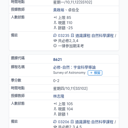
星期一/10,11,12[SS102]
黃啟裕
、卓伯全
上限 85
現選 110
餘額 -25
03235
通識課程:自然科學課程
/
共必修2,3,4
一律參加期末考
8621
必修-自然：宇宙科學導論
Survey of Astronomy
模擬
0-2
星期四/10,11[SS102]
林志隆
上限 105
現選 104
餘額 1
03206
通識課程:自然科學課程
/
共必修2,3,4,5