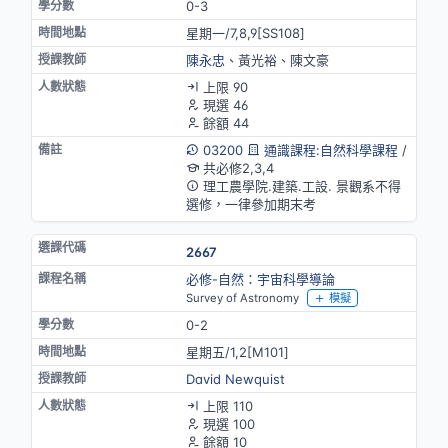
0-3
星期一/7,8,9[SS108]
陳永忠
、黃光裕、陳文豪
上限 90
現選 46
餘額 44
03200
通識課程:自然科學課程
/
共必修2,3,4
理工農學院.建築.工設. 景觀系不得
選修，一律參加期末考
2667
必修-自然：宇宙科學導論
Survey of Astronomy
模擬
0-2
星期五/1,2[M101]
David Newquist
上限 110
現選 100
餘額 10