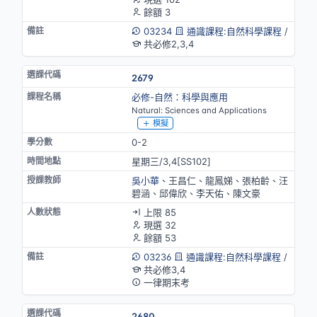
餘額 3
03234
通識課程:自然科學課程
/
共必修2,3,4
2679
必修-自然：科學與應用
Natural: Sciences and Applications
模擬
0-2
星期三/3,4[SS102]
吳小華
、王昌仁、龍鳳娣、張柏齡、汪
碧涵、邱偉欣、李天佑、陳文豪
上限 85
現選 32
餘額 53
03236
通識課程:自然科學課程
/
共必修3,4
一律期末考
2680