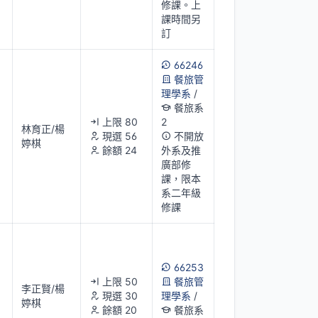
修課。上
課時間另
訂
66246
餐旅管
理學系
/
餐旅系
上限 80
2
林育正/楊
現選 56
不開放
婷棋
餘額 24
外系及推
廣部修
課，限本
系二年級
修課
66253
上限 50
餐旅管
李正賢/楊
現選 30
理學系
/
婷棋
餘額 20
餐旅系