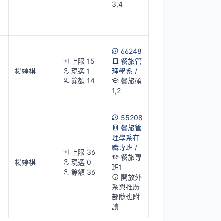
3,4
66248
上限 15
餐旅管
楊婷棋
現選 1
理學系
/
餘額 14
餐旅碩
1,2
55208
餐旅管
理學系在
職專班
/
上限 36
餐旅專
楊婷棋
現選 0
班1
餘額 36
開放外
系與推廣
部隨班附
讀