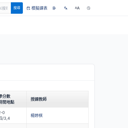
模擬課表
A
搜尋
A
學分數
授課教師
時間地點
2-0
楊婷棋
四/3,4