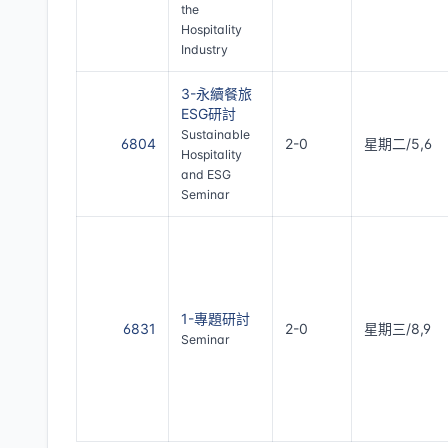
the
Hospitality
Industry
3-永續餐旅
ESG研討
Sustainable
6804
2-0
星期二/5,6
Hospitality
and ESG
Seminar
1-專題研討
6831
2-0
星期三/8,9
Seminar