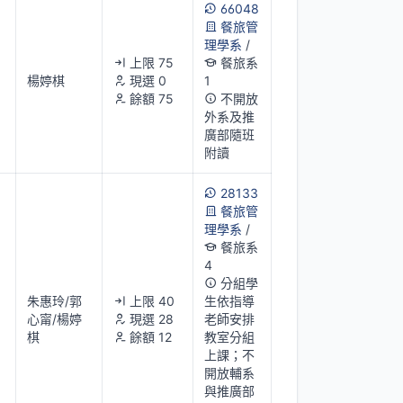
66048
餐旅管
理學系
/
上限 75
餐旅系
楊婷棋
現選 0
1
餘額 75
不開放
外系及推
廣部隨班
附讀
28133
餐旅管
理學系
/
餐旅系
4
分組學
朱惠玲/郭
上限 40
生依指導
心甯/楊婷
現選 28
老師安排
棋
餘額 12
教室分組
上課；不
開放輔系
與推廣部