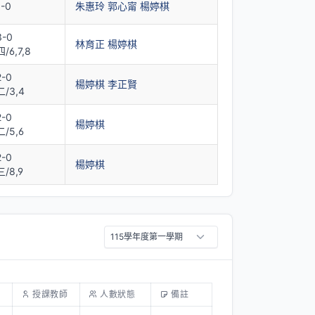
1-0
朱惠玲
郭心甯
楊婷棋
3-0
林育正
楊婷棋
四/6,7,8
2-0
楊婷棋
李正賢
二/3,4
2-0
楊婷棋
二/5,6
2-0
楊婷棋
三/8,9
授課教師
人數狀態
備註